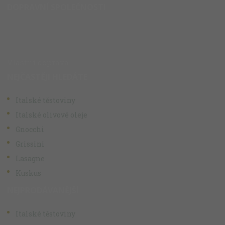
DOPRAVNÍ SPOLEČNOSTI
Vlastní doprava
NEJČASTĚJI HLEDÁTE
Italské těstoviny
Italské olivové oleje
Gnocchi
Grissini
Lasagne
Kuskus
NEJPRODÁVANĚJŠÍ
Italské těstoviny