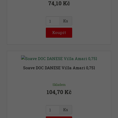
74,10 Kč
Z
Ks
m
ě
Koupit
n
i
t
p
o
č
Soave DOC DANESE Villa Amari 0,75l
e
t
Skladem
104,70 Kč
Z
Ks
m