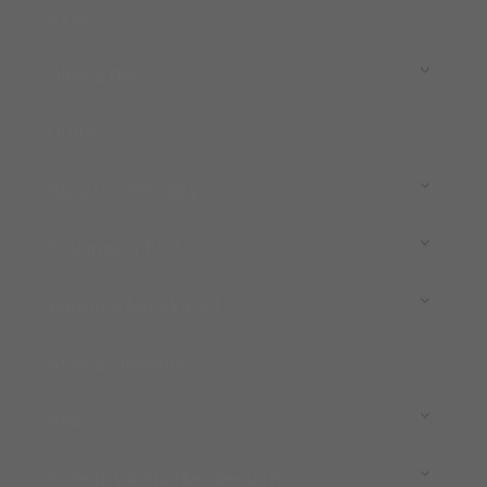
Rýže
Oleje a Octy
Olivy
Rajčata a Omáčky
Zelenina a Pesto
Koření a Mořská sůl
Sýry a Smetana
Ryby
Sušenky a Sladké speciality