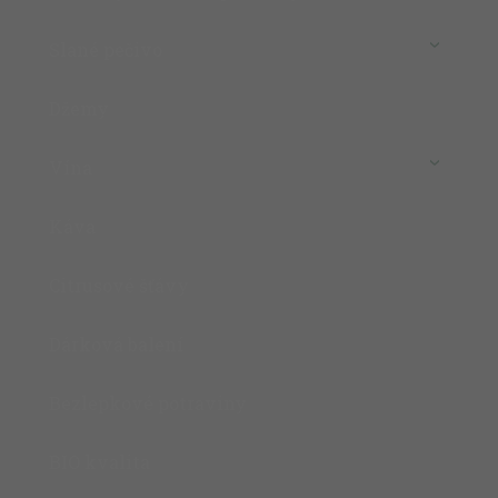
Slané pečivo
Džemy
Vína
Káva
Citrusové šťávy
Dárková balení
Bezlepkové potraviny
BIO kvalita