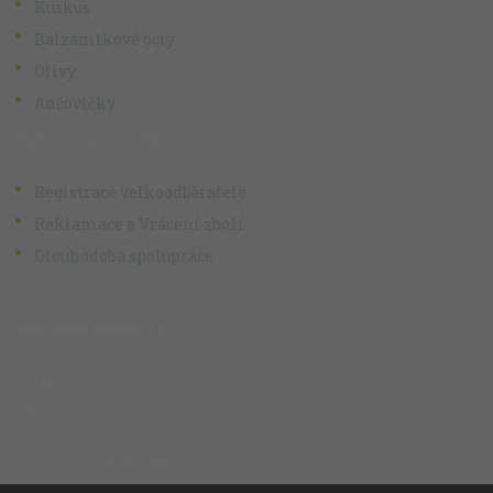
Kuskus
Balzamikové octy
Olivy
Ančovičky
INFO O SPOLUPRÁCI
Registrace velkoodběratele
Reklamace a Vrácení zboží
Dlouhodobá spolupráce
KDE NÁS NAJDETE
CANO CZ s.r.o.
Havlíčkova 516
538 03 Heřmanův Městec
Tel.:
+420 469 695 018
Fax.:
+420 469 696 113