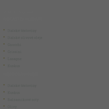
Vlastní doprava
NEJČASTĚJI HLEDÁTE
Italské těstoviny
Italské olivové oleje
Gnocchi
Grissini
Lasagne
Kuskus
NEJPRODÁVANĚJŠÍ
Italské těstoviny
Kuskus
Balzamikové octy
Olivy