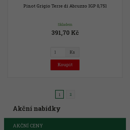
č
Pinot Grigio Terre di Abruzzo IGP 0,75l
e
t
Skladem
391,70 Kč
Z
Ks
m
ě
Koupit
n
i
t
p
2
o
1
č
Akční nabídky
e
t
AKČNÍ CENY