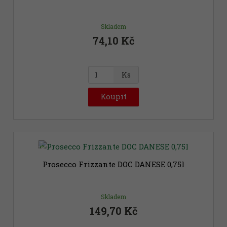
e
t
Skladem
74,10 Kč
Z
Ks
m
ě
Koupit
n
i
t
p
Novinka
o
č
Prosecco Frizzante DOC DANESE 0,75l
e
t
Skladem
149,70 Kč