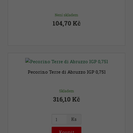
t
Není skladem
104,70 Kč
Pecorino Terre di Abruzzo IGP 0,75l
Skladem
316,10 Kč
Z
Ks
m
ě
Koupit