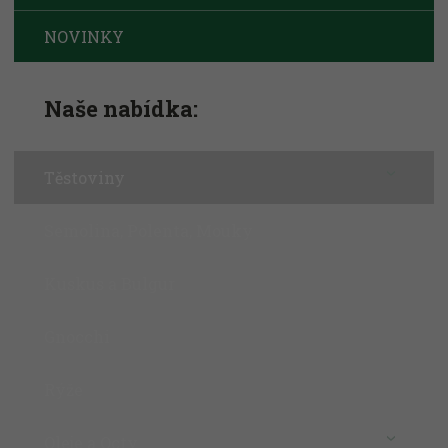
NOVINKY
Naše nabídka:
Těstoviny
Semolina, Polenta, Mouky
Kuskus a Bulgur
Gnocchi
Rýže
Oleje a Octy