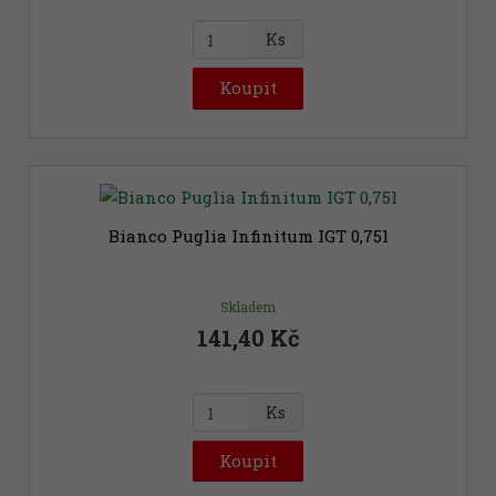
Z
Ks
m
ě
Koupit
n
i
t
p
o
č
Bianco Puglia Infinitum IGT 0,75l
e
t
Skladem
141,40 Kč
Z
Ks
m
ě
Koupit
n