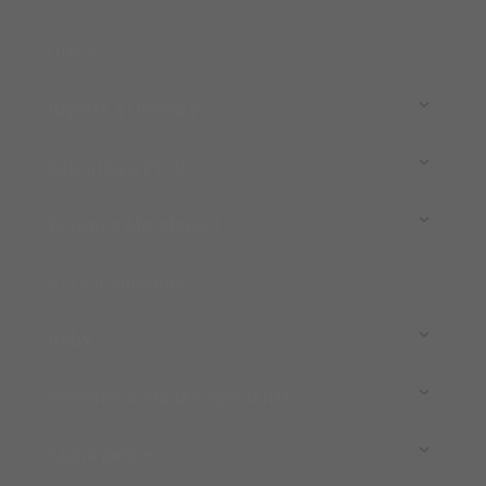
Olivy
Rajčata a Omáčky
Zelenina a Pesto
Koření a Mořská sůl
Sýry a Smetana
Ryby
Sušenky a Sladké speciality
Slané pečivo