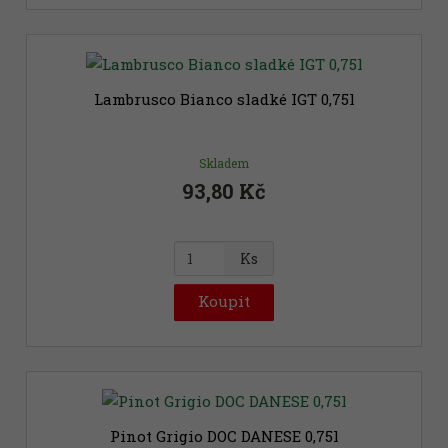
i
t
p
o
č
Lambrusco Bianco sladké IGT 0,75l
e
t
Skladem
93,80 Kč
Z
Ks
m
ě
Koupit
n
i
t
p
Novinka
o
č
Pinot Grigio DOC DANESE 0,75l