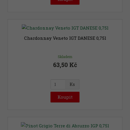
n
i
t
p
o
č
Chardonnay Veneto IGT DANESE 0,75l
e
t
Skladem
63,50 Kč
Z
Ks
m
ě
Koupit
n
i
t
p
Novinka
o