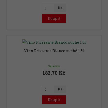
Z
Ks
m
ě
Koupit
n
i
t
p
o
č
Vino Frizzante Bianco suché 1,5l
e
t
Skladem
182,70 Kč
Z
Ks
m
ě
Koupit
n