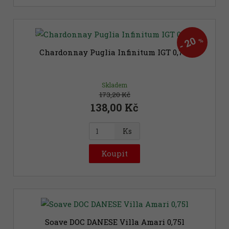
i
t
p
Akce
o
20
%
-
č
Chardonnay Puglia Infinitum IGT 0,75l
e
t
Skladem
173,20 Kč
138,00 Kč
Z
Ks
m
ě
Koupit
n
i
t
p
o
č
Soave DOC DANESE Villa Amari 0,75l
e