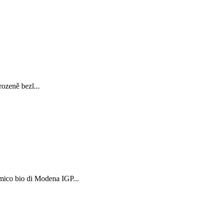
ozeně bezl...
co bio di Modena IGP...