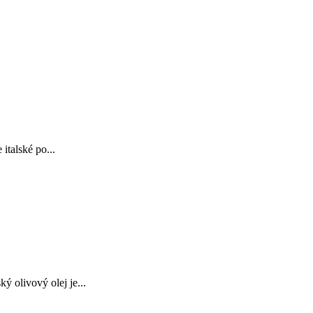
talské po...
 olivový olej je...