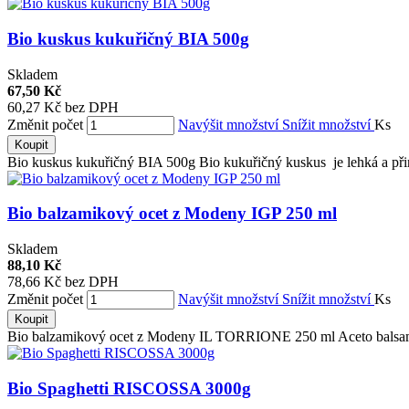
Bio kuskus kukuřičný BIA 500g
Skladem
67,50 Kč
60,27 Kč bez DPH
Změnit počet
Navýšit množství
Snížit množství
Ks
Koupit
Bio kuskus kukuřičný BIA 500g Bio kukuřičný kuskus je lehká a přir
Bio balzamikový ocet z Modeny IGP 250 ml
Skladem
88,10 Kč
78,66 Kč bez DPH
Změnit počet
Navýšit množství
Snížit množství
Ks
Koupit
Bio balzamikový ocet z Modeny IL TORRIONE 250 ml Aceto balsami
Bio Spaghetti RISCOSSA 3000g