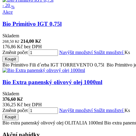
-
20
%
Akce
Bio Primitivo IGT 0,75l
Skladem
214,00 Kč
268,50 Kč
176,86 Kč bez DPH
Změnit počet
Navýšit množství
Snížit množství
Ks
Koupit
Bio Primitivo Fili d´erba IGT TORREVENTO 0,75l Bio Primitivo je i
Bio Extra panenský olivový olej 1000ml
Skladem
376,60 Kč
336,25 Kč bez DPH
Změnit počet
Navýšit množství
Snížit množství
Ks
Koupit
Bio extra panenský olivový olej OLITALIA 1000ml Bio extra panenský
Akční nabídky