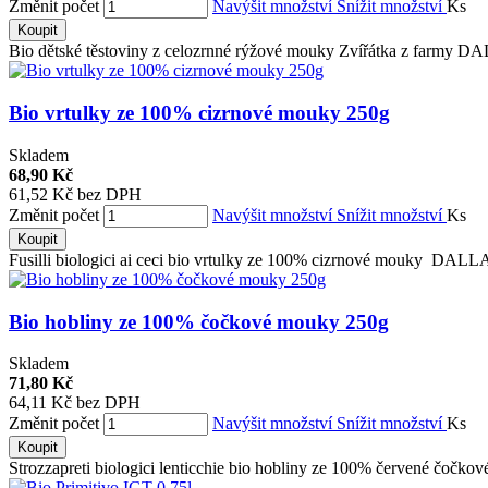
Změnit počet
Navýšit množství
Snížit množství
Ks
Koupit
Bio dětské těstoviny z celozrnné rýžové mouky Zvířátka z farmy 
Bio vrtulky ze 100% cizrnové mouky 250g
Skladem
68,90 Kč
61,52 Kč bez DPH
Změnit počet
Navýšit množství
Snížit množství
Ks
Koupit
Fusilli biologici ai ceci bio vrtulky ze 100% cizrnové mouky DAL
Bio hobliny ze 100% čočkové mouky 250g
Skladem
71,80 Kč
64,11 Kč bez DPH
Změnit počet
Navýšit množství
Snížit množství
Ks
Koupit
Strozzapreti biologici lenticchie bio hobliny ze 100% červené čo