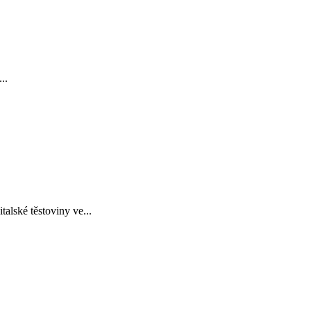
..
lské těstoviny ve...