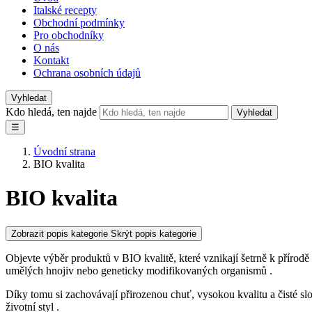
Italské recepty
Obchodní podmínky
Pro obchodníky
O nás
Kontakt
Ochrana osobních údajů
Vyhledat
Kdo hledá, ten najde
Vyhledat
☰
Úvodní strana
BIO kvalita
BIO kvalita
Zobrazit popis kategorie
Skrýt popis kategorie
Objevte výběr produktů v BIO kvalitě, které vznikají šetrně k přírodě
umělých hnojiv nebo geneticky modifikovaných organismů .
Díky tomu si zachovávají přirozenou chuť, vysokou kvalitu a čisté sl
životní styl .