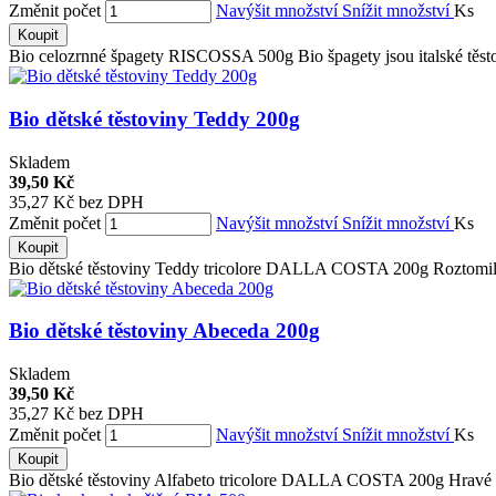
Změnit počet
Navýšit množství
Snížit množství
Ks
Koupit
Bio celozrnné špagety RISCOSSA 500g Bio špagety jsou italské těsto
Bio dětské těstoviny Teddy 200g
Skladem
39,50 Kč
35,27 Kč bez DPH
Změnit počet
Navýšit množství
Snížit množství
Ks
Koupit
Bio dětské těstoviny Teddy tricolore DALLA COSTA 200g Roztomilé i
Bio dětské těstoviny Abeceda 200g
Skladem
39,50 Kč
35,27 Kč bez DPH
Změnit počet
Navýšit množství
Snížit množství
Ks
Koupit
Bio dětské těstoviny Alfabeto tricolore DALLA COSTA 200g Hravé ita