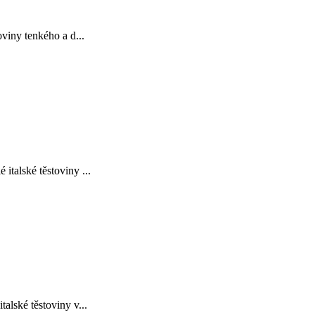
viny tenkého a d...
talské těstoviny ...
lské těstoviny v...