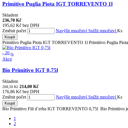
Primitivo Puglia Piota IGT TORREVENTO 1l
Skladem
236,70 Kč
195,62 Kč bez DPH
Změnit počet
Navýšit množství
Snížit množství
Ks
Koupit
Primitivo Puglia Piota IGT TORREVENTO 1l Primitivo Puglia Piota I
-
20
%
Akce
Bio Primitivo IGT 0,75l
Skladem
214,00 Kč
268,50 Kč
176,86 Kč bez DPH
Změnit počet
Navýšit množství
Snížit množství
Ks
Koupit
Bio Primitivo Fili d´erba IGT TORREVENTO 0,75l Bio Primitivo je i
1
2