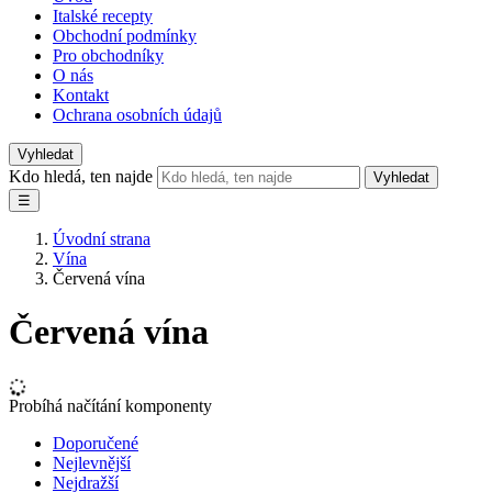
Italské recepty
Obchodní podmínky
Pro obchodníky
O nás
Kontakt
Ochrana osobních údajů
Vyhledat
Kdo hledá, ten najde
Vyhledat
☰
Úvodní strana
Vína
Červená vína
Červená vína
Probíhá načítání komponenty
Doporučené
Nejlevnější
Nejdražší