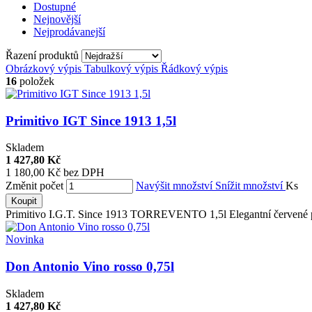
Dostupné
Nejnovější
Nejprodávanejší
Řazení produktů
Obrázkový výpis
Tabulkový výpis
Řádkový výpis
16
položek
Primitivo IGT Since 1913 1,5l
Skladem
1 427,80 Kč
1 180,00 Kč bez DPH
Změnit počet
Navýšit množství
Snížit množství
Ks
Koupit
Primitivo I.G.T. Since 1913 TORREVENTO 1,5l Elegantní červené po
Novinka
Don Antonio Vino rosso 0,75l
Skladem
1 427,80 Kč