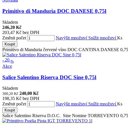
Primitivo di Manduria DOC DANESE 0,75l
Skladem
246,20 Kč
203,47 Kč bez DPH
Změnit počet
Navýšit množství
Snížit množství
Ks
Koupit
Primitivo di Manduria červené víno DOC CANTINA DANESE 0,75l Pl
-
20
%
Akce
Salice Salentino Riserva DOC Sine 0,75l
Skladem
240,00 Kč
300,20 Kč
198,35 Kč bez DPH
Změnit počet
Navýšit množství
Snížit množství
Ks
Koupit
Salice Salentino Riserva D.O.C. Sine Nomine TORREVENTO 0,75l S