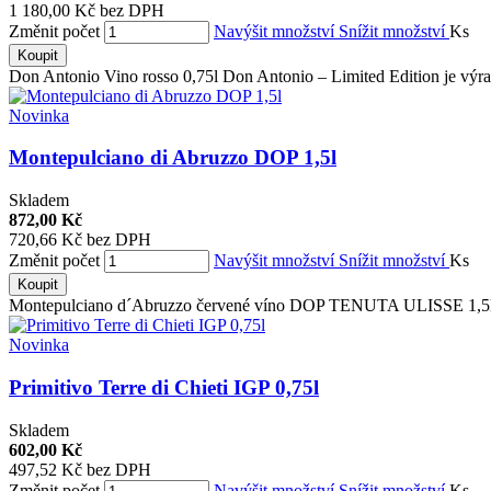
1 180,00 Kč bez DPH
Změnit počet
Navýšit množství
Snížit množství
Ks
Koupit
Don Antonio Vino rosso 0,75l Don Antonio – Limited Edition je výra
Novinka
Montepulciano di Abruzzo DOP 1,5l
Skladem
872,00 Kč
720,66 Kč bez DPH
Změnit počet
Navýšit množství
Snížit množství
Ks
Koupit
Montepulciano d´Abruzzo červené víno DOP TENUTA ULISSE 1,5l E
Novinka
Primitivo Terre di Chieti IGP 0,75l
Skladem
602,00 Kč
497,52 Kč bez DPH
Změnit počet
Navýšit množství
Snížit množství
Ks