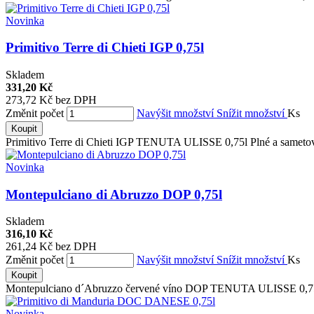
Novinka
Primitivo Terre di Chieti IGP 0,75l
Skladem
331,20 Kč
273,72 Kč bez DPH
Změnit počet
Navýšit množství
Snížit množství
Ks
Koupit
Primitivo Terre di Chieti IGP TENUTA ULISSE 0,75l Plné a sametové
Novinka
Montepulciano di Abruzzo DOP 0,75l
Skladem
316,10 Kč
261,24 Kč bez DPH
Změnit počet
Navýšit množství
Snížit množství
Ks
Koupit
Montepulciano d´Abruzzo červené víno DOP TENUTA ULISSE 0,75l 
Novinka