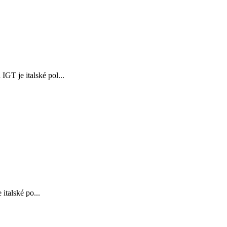
GT je italské pol...
talské po...