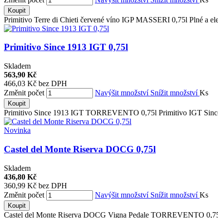
Koupit
Primitivo Terre di Chieti červené víno IGP MASSERI 0,75l Plné a ele
Primitivo Since 1913 IGT 0,75l
Skladem
563,90 Kč
466,03 Kč bez DPH
Změnit počet
Navýšit množství
Snížit množství
Ks
Koupit
Primitivo Since 1913 IGT TORREVENTO 0,75l Primitivo IGT Since 1
Novinka
Castel del Monte Riserva DOCG 0,75l
Skladem
436,80 Kč
360,99 Kč bez DPH
Změnit počet
Navýšit množství
Snížit množství
Ks
Koupit
Castel del Monte Riserva DOCG Vigna Pedale TORREVENTO 0,75l C