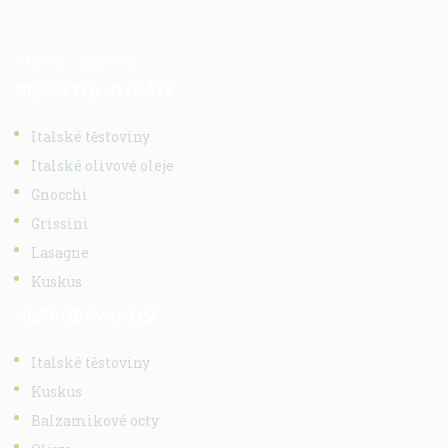
Vlastní doprava
NEJČASTĚJI HLEDÁTE
Italské těstoviny
Italské olivové oleje
Gnocchi
Grissini
Lasagne
Kuskus
NEJPRODÁVANĚJŠÍ
Italské těstoviny
Kuskus
Balzamikové octy