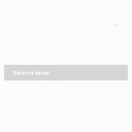
Džemy
Vína
Káva
Citrusové šťávy
Dárková balení
Bezlepkové potraviny
BIO kvalita