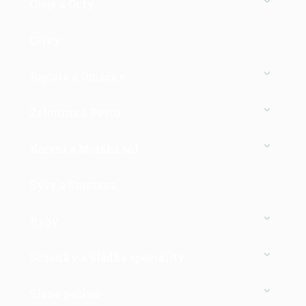
Oleje a Octy
Olivy
Rajčata a Omáčky
Zelenina a Pesto
Koření a Mořská sůl
Sýry a Smetana
Ryby
Sušenky a Sladké speciality
Slané pečivo