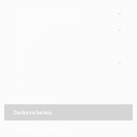
Sušenky a Sladké speciality
Slané pečivo
Džemy
Vína
Káva
Citrusové šťávy
Dárková balení
Bezlepkové potraviny