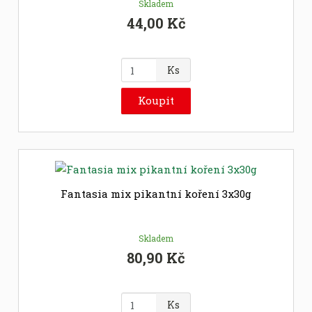
Skladem
44,00 Kč
Z
Ks
m
ě
Koupit
n
i
t
p
o
č
Fantasia mix pikantní koření 3x30g
e
t
Skladem
80,90 Kč
Z
Ks