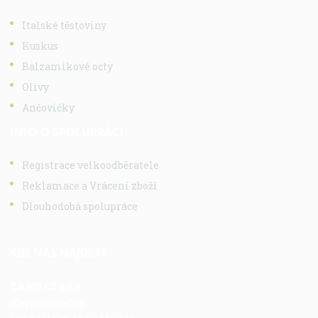
Italské těstoviny
Kuskus
Balzamikové octy
Olivy
Ančovičky
INFO O SPOLUPRÁCI
Registrace velkoodběratele
Reklamace a Vrácení zboží
Dlouhodobá spolupráce
KDE NÁS NAJDETE
CANO CZ s.r.o.
Havlíčkova 516