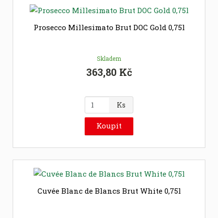
p
o
č
Prosecco Millesimato Brut DOC Gold 0,75l
e
t
Skladem
363,80 Kč
Z
Ks
m
ě
Koupit
n
i
t
p
o
č
Cuvée Blanc de Blancs Brut White 0,75l
e
t