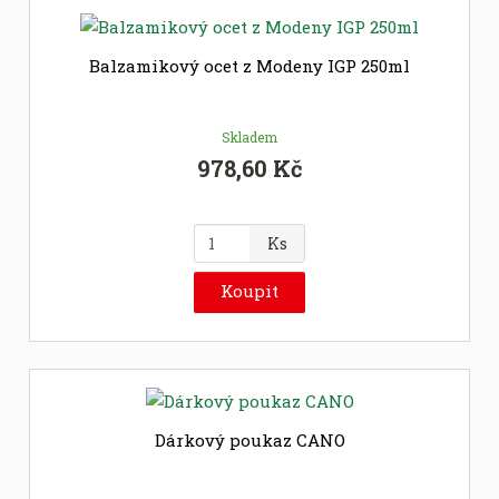
p
o
č
Balzamikový ocet z Modeny IGP 250ml
e
t
Skladem
978,60 Kč
Z
Ks
m
ě
Koupit
n
i
t
p
o
č
Dárkový poukaz CANO
e
t