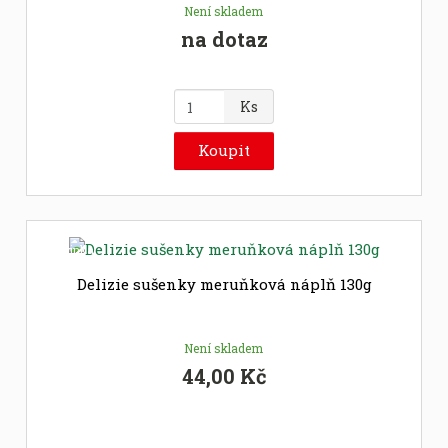
Není skladem
na dotaz
Z
Ks
m
ě
Koupit
n
i
t
p
Novinka
o
č
Delizie sušenky meruňková náplň 130g
e
t
Není skladem
44,00 Kč