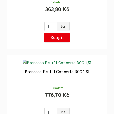
Skladem
363,80 Kč
Z
Ks
m
ě
Koupit
n
i
t
p
o
č
Prosecco Brut Il Concerto DOC 1,5l
e
t
Skladem
776,70 Kč
Z
Ks