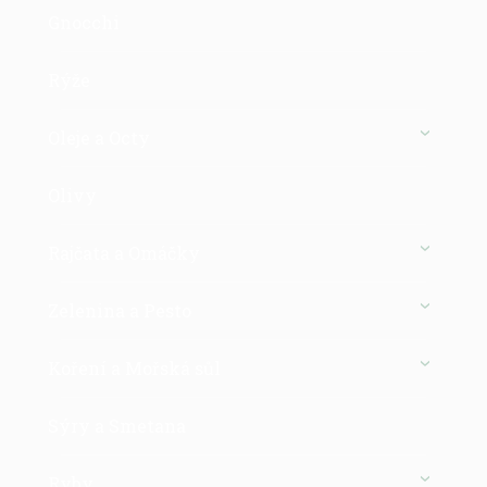
Gnocchi
Rýže
Oleje a Octy
Olivy
Rajčata a Omáčky
Zelenina a Pesto
Koření a Mořská sůl
Sýry a Smetana
Ryby