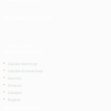
DOPRAVNÍ SPOLEČNOSTI
Vlastní doprava
NEJČASTĚJI HLEDÁTE
Italské těstoviny
Italské olivové oleje
Gnocchi
Grissini
Lasagne
Kuskus
NEJPRODÁVANĚJŠÍ