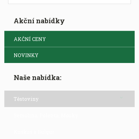
i
t
p
Akční nabídky
o
č
e
AKČNÍ CENY
t
NOVINKY
Naše nabídka:
Těstoviny
Semolina, Polenta, Mouky
Kuskus a Bulgur