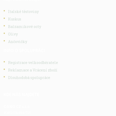
Italské těstoviny
Kuskus
Balzamikové octy
Olivy
Ančovičky
INFO O SPOLUPRÁCI
Registrace velkoodběratele
Reklamace a Vrácení zboží
Dlouhodobá spolupráce
KDE NÁS NAJDETE
CANO CZ s.r.o.
Havlíčkova 516