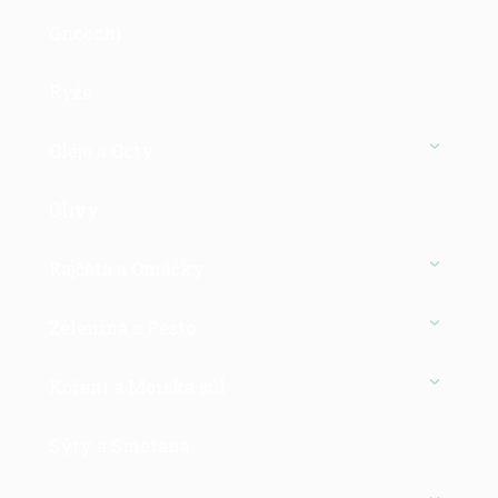
Gnocchi
Rýže
Oleje a Octy
Olivy
Rajčata a Omáčky
Zelenina a Pesto
Koření a Mořská sůl
Sýry a Smetana