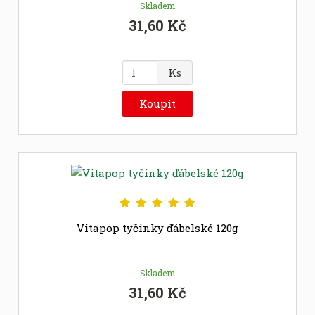
Skladem
31,60 Kč
Z
Ks
m
ě
Koupit
n
i
t
p
o
č
e
t
Vitapop tyčinky ďábelské 120g
Skladem
31,60 Kč