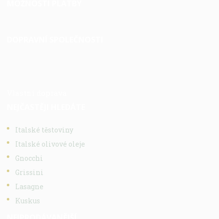
MOŽNOSTI PLATBY
DOPRAVNÍ SPOLEČNOSTI
Vlastní doprava
NEJČASTĚJI HLEDÁTE
Italské těstoviny
Italské olivové oleje
Gnocchi
Grissini
Lasagne
Kuskus
NEJPRODÁVANĚJŠÍ