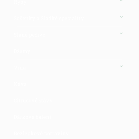
Ryby
Sušenky a Sladké speciality
Slané pečivo
Džemy
Vína
Káva
Citrusové šťávy
Dárková balení
Bezlepkové potraviny