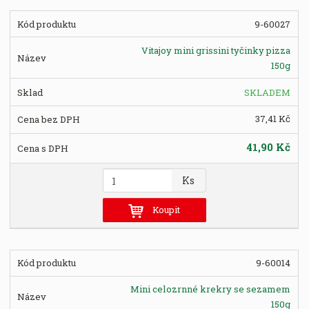
t
9-60027
p
o
Vitajoy mini grissini tyčinky pizza
č
150g
e
t
SKLADEM
37,41 Kč
41,90 Kč
Z
Ks
m
ě
Koupit
n
i
t
9-60014
p
o
Mini celozrnné krekry se sezamem
č
150g