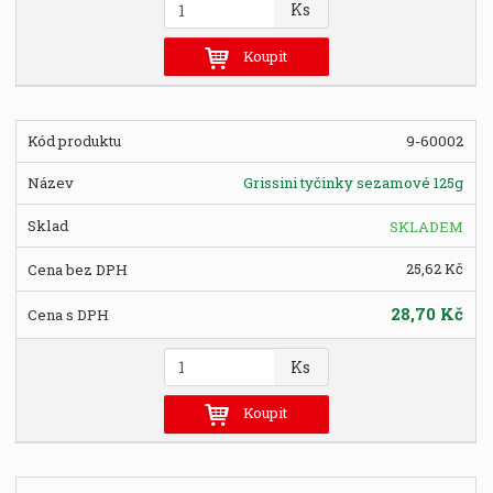
Z
Ks
m
ě
Koupit
n
i
t
9-60002
p
o
Grissini tyčinky sezamové 125g
č
e
SKLADEM
t
25,62 Kč
28,70 Kč
Z
Ks
m
ě
Koupit
n
i
t