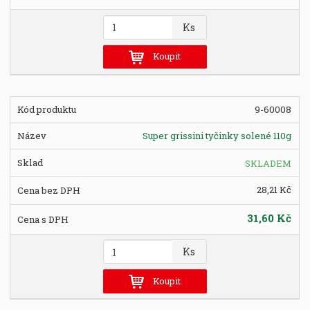
Z
Ks
m
ě
Koupit
n
i
t
9-60008
p
o
Super grissini tyčinky solené 110g
č
e
SKLADEM
t
28,21 Kč
31,60 Kč
Z
Ks
m
ě
Koupit
n
i