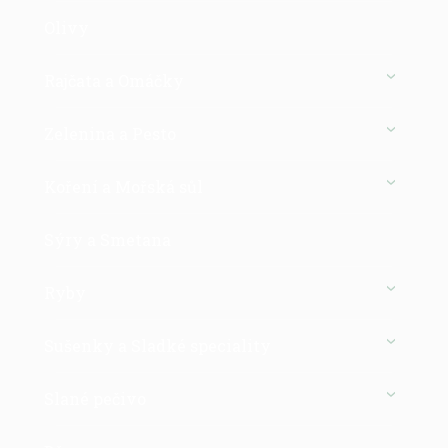
Olivy
Rajčata a Omáčky
Zelenina a Pesto
Koření a Mořská sůl
Sýry a Smetana
Ryby
Sušenky a Sladké speciality
Slané pečivo