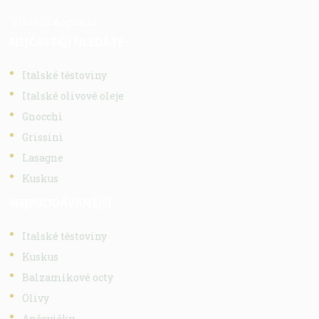
Vlastní doprava
NEJČASTĚJI HLEDÁTE
Italské těstoviny
Italské olivové oleje
Gnocchi
Grissini
Lasagne
Kuskus
NEJPRODÁVANĚJŠÍ
Italské těstoviny
Kuskus
Balzamikové octy
Olivy
Ančovičky