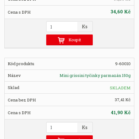
34,60 Kč
Z
Ks
m
ě
Koupit
n
i
t
9-60010
p
o
Mini grissini tyčinky parmazán 150g
č
e
SKLADEM
t
37,41 Kč
41,90 Kč
Z
Ks
m
ě