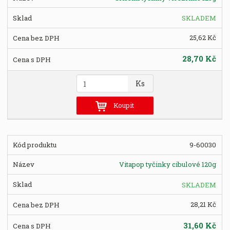
č
e
SKLADEM
t
25,62 Kč
28,70 Kč
Z
Ks
m
ě
Koupit
n
i
t
9-60030
p
o
Vitapop tyčinky cibulové 120g
č
e
SKLADEM
t
28,21 Kč
31,60 Kč