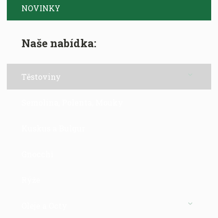
NOVINKY
Naše nabídka:
Těstoviny
Semolina, Polenta, Mouky
Kuskus a Bulgur
Gnocchi
Rýže
Oleje a Octy