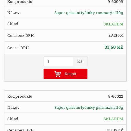
9-60009
p
o
Super grissini tyčinky rozmarýn 110g
č
e
SKLADEM
t
28,21 Kč
31,60 Kč
Z
Ks
m
ě
Koupit
n
i
t
9-60022
p
o
Super grissini tyčinky parmazán 110g
č
e
SKLADEM
t
30,89 Kč