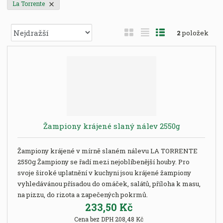
La Torrente
Ř
O
T
Ř
2
položek
a
b
a
á
z
r
b
d
e
á
u
k
n
z
l
o
í
k
k
v
p
o
o
ý
r
o
v
v
v
Žampiony krájené slaný nálev 2550g
d
ý
ý
ý
u
v
v
p
k
Žampiony krájené v mírně slaném nálevu LA TORRENTE
ý
ý
i
t
2550g Žampiony se řadí mezi nejoblíbenější houby. Pro
p
p
s
ů
svoje široké uplatnění v kuchyni jsou krájené žampiony
i
i
vyhledávánou přísadou do omáček, salátů, příloha k masu,
s
s
na pizzu, do rizota a zapečených pokrmů.
233,50 Kč
Cena bez DPH 208,48 Kč