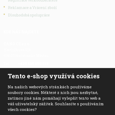
Registrace velkoodběratele
Reklamace a Vrácení zboží
Dlouhodobá spolupráce
KDE NÁS NAJDETE
CANO CZ s.r.o.
Havlíčkova 516
538 03 Heřmanův Městec
Tel.:
+420 469 695 018
Fax.:
+420 469 696 113
Tento e-shop využívá cookies
Mob.:
+420 724 028 978
E-mail:
cano@cano.cz
Na našich webových stránkách používáme
soubory cookies. Některé z nich jsou nezbytné,
zatímco jiné nám pomáhají vylepšit tento web a
váš uživatelský zážitek. Souhlasíte s používáním
všech cookies?
© 2026, CANO CZ s.r.o. - všechna práva vyhrazena