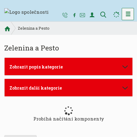
☰
V
y
Ú
Zelenina a Pesto
h
v
l
o
e
Zelenina a Pesto
d
d
n
a
í
Zobrazit popis kategorie
t
s
t
r
Zobrazit další kategorie
a
n
a
Probíhá načítání komponenty