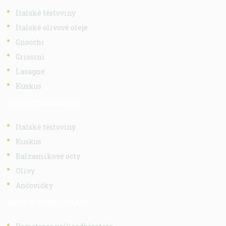
Italské těstoviny
Italské olivové oleje
Gnocchi
Grissini
Lasagne
Kuskus
NEJPRODÁVANĚJŠÍ
Italské těstoviny
Kuskus
Balzamikové octy
Olivy
Ančovičky
INFO O SPOLUPRÁCI