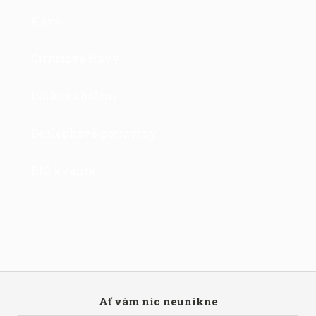
Káva
Citrusové šťávy
Dárková balení
Bezlepkové potraviny
BIO kvalita
Ať vám nic neunikne