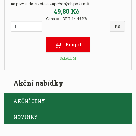
na pizzu, do rizota a zapečených pokrmů.
49,80 Kč
Cena bez DPH 44,46 Kč
Z
Ks
m
ě
n
Koupit
i
t
SKLADEM
p
o
č
Akční nabídky
e
t
AKČNÍ CENY
NOVINKY