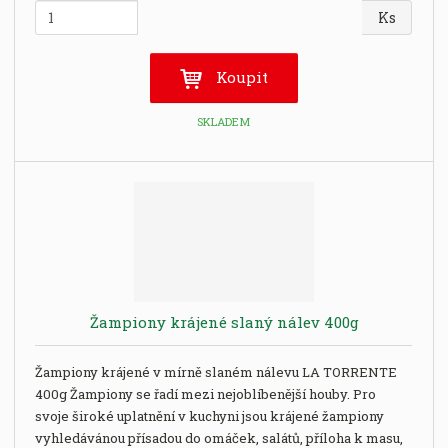
Z
Ks
m
ě
n
Koupit
i
t
SKLADEM
p
o
č
e
t
Žampiony krájené slaný nálev 400g
Žampiony krájené v mírně slaném nálevu LA TORRENTE
400g Žampiony se řadí mezi nejoblíbenější houby. Pro
svoje široké uplatnění v kuchyni jsou krájené žampiony
vyhledávánou přísadou do omáček, salátů, příloha k masu,