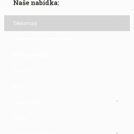
Naše nabídka:
Těstoviny
Semolina, Polenta, Mouky
Kuskus a Bulgur
Gnocchi
Rýže
Oleje a Octy
Olivy