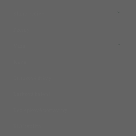
Slané pečivo
Džemy
Vína
Káva
Citrusové šťávy
Dárková balení
Bezlepkové potraviny
BIO kvalita