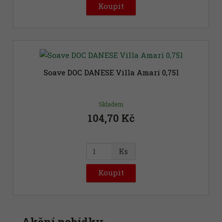
ě
Koupit
n
i
t
p
o
č
Soave DOC DANESE Villa Amari 0,75l
e
t
Skladem
104,70 Kč
Z
Ks
m
ě
Koupit
n
i
t
p
Akční nabídky