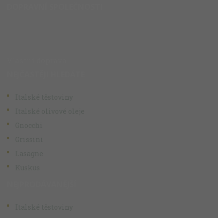
DOPRAVNÍ SPOLEČNOSTI
Vlastní doprava
NEJČASTĚJI HLEDÁTE
Italské těstoviny
Italské olivové oleje
Gnocchi
Grissini
Lasagne
Kuskus
NEJPRODÁVANĚJŠÍ
Italské těstoviny