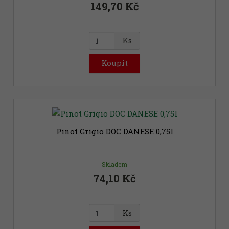
149,70 Kč
Z
Ks
m
ě
Koupit
n
i
t
p
Novinka
o
č
Pinot Grigio DOC DANESE 0,75l
e
t
Skladem
74,10 Kč
Z
Ks
m