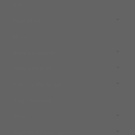
Rýže
Oleje a Octy
Olivy
Rajčata a Omáčky
Zelenina a Pesto
Koření a Mořská sůl
Sýry a Smetana
Ryby
Sušenky a Sladké speciality