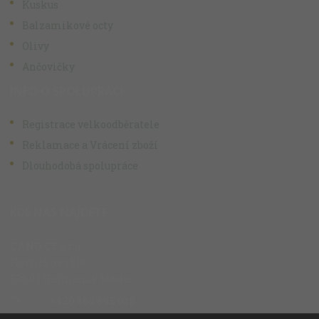
Kuskus
Balzamikové octy
Olivy
Ančovičky
INFO O SPOLUPRÁCI
Registrace velkoodběratele
Reklamace a Vrácení zboží
Dlouhodobá spolupráce
KDE NÁS NAJDETE
CANO CZ s.r.o.
Havlíčkova 516
538 03 Heřmanův Městec
Tel.:
+420 469 695 018
Fax.:
+420 469 696 113