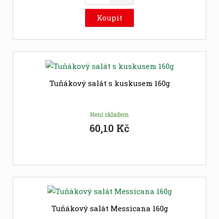
m
ě
Koupit
n
i
t
p
o
č
Tuňákový salát s kuskusem 160g
e
t
Není skladem
60,10 Kč
Tuňákový salát Messicana 160g