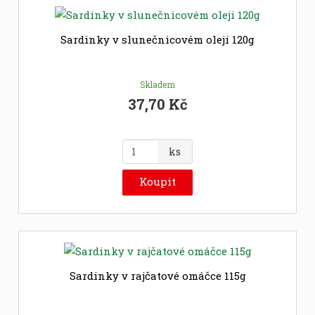
p
o
č
Sardinky v slunečnicovém oleji 120g
e
t
Skladem
37,70 Kč
Z
ks
m
ě
Koupit
n
i
t
p
o
č
Sardinky v rajčatové omáčce 115g
e
t