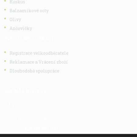
Kuskus
Balzamikové octy
Olivy
Ančovičky
INFO O SPOLUPRÁCI
Registrace velkoodběratele
Reklamace a Vrácení zboží
Dlouhodobá spolupráce
KDE NÁS NAJDETE
CANO CZ s.r.o.
Havlíčkova 516
538 03 Heřmanův Městec
Tel.:
+420 469 695 018
Fax.:
+420 469 696 113