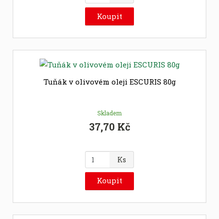
m
ě
Koupit
n
i
t
p
o
č
Tuňák v olivovém oleji ESCURIS 80g
e
t
Skladem
37,70 Kč
Z
Ks
m
ě
Koupit
n
i
t