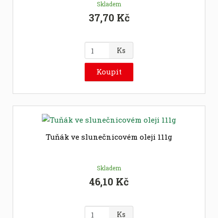
Skladem
37,70 Kč
Z
Ks
m
ě
Koupit
n
i
t
p
o
č
Tuňák ve slunečnicovém oleji 111g
e
t
Skladem
46,10 Kč
Z
Ks