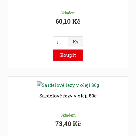
Skladem
60,10 Kč
Z
Ks
m
ě
Koupit
n
i
t
p
o
č
Sardelové řezy v oleji 80g
e
t
Skladem
73,40 Kč