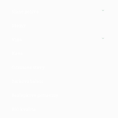
Slané pečivo
Džemy
Vína
Káva
Citrusové šťávy
Dárková balení
Bezlepkové potraviny
BIO kvalita