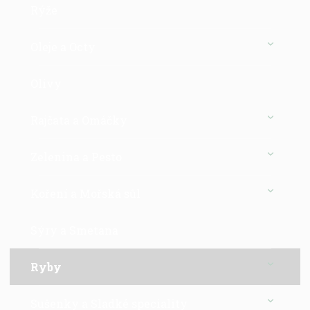
Rýže
Oleje a Octy
Olivy
Rajčata a Omáčky
Zelenina a Pesto
Koření a Mořská sůl
Sýry a Smetana
Ryby
Sušenky a Sladké speciality