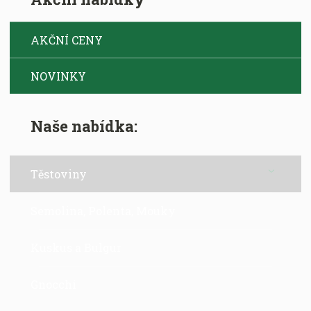
t
AKČNÍ CENY
NOVINKY
Naše nabídka:
Těstoviny
Semolina, Polenta, Mouky
Kuskus a Bulgur
Gnocchi