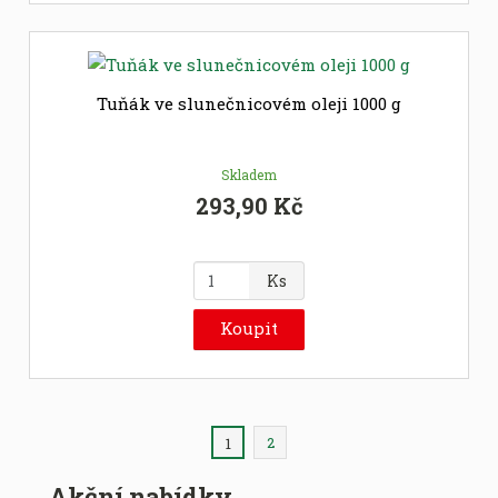
t
p
o
č
Tuňák ve slunečnicovém oleji 1000 g
e
t
Skladem
293,90 Kč
Z
Ks
m
ě
Koupit
n
i
t
p
2
o
1
č
Akční nabídky
e