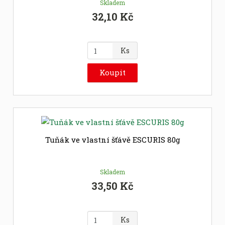
Skladem
32,10 Kč
Z
Ks
m
ě
Koupit
n
i
t
p
o
č
Tuňák ve vlastní šťávě ESCURIS 80g
e
t
Skladem
33,50 Kč
Z
Ks