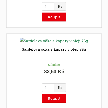
Z
Ks
m
ě
Koupit
n
i
t
p
o
č
Sardelová očka s kapary v oleji 78g
e
t
Skladem
83,60 Kč
Z
Ks
m
ě
Koupit
n
i