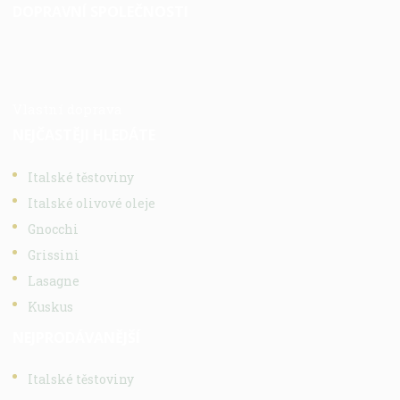
DOPRAVNÍ SPOLEČNOSTI
Vlastní doprava
NEJČASTĚJI HLEDÁTE
Italské těstoviny
Italské olivové oleje
Gnocchi
Grissini
Lasagne
Kuskus
NEJPRODÁVANĚJŠÍ
Italské těstoviny