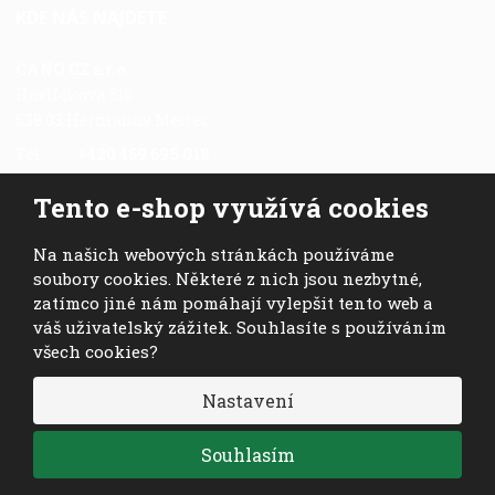
KDE NÁS NAJDETE
CANO CZ s.r.o.
Havlíčkova 516
538 03 Heřmanův Městec
Tel.:
+420 469 695 018
Fax.:
+420 469 696 113
Tento e-shop využívá cookies
Mob.:
+420 724 028 978
E-mail:
cano@cano.cz
Na našich webových stránkách používáme
soubory cookies. Některé z nich jsou nezbytné,
zatímco jiné nám pomáhají vylepšit tento web a
váš uživatelský zážitek. Souhlasíte s používáním
všech cookies?
© 2026, CANO CZ s.r.o. - všechna práva vyhrazena
Nastavení
VISA
MasterCard
Maestro
Souhlasím