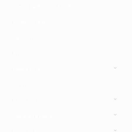
Semolina, Polenta, Mouky
Kuskus a Bulgur
Gnocchi
Rýže
Oleje a Octy
Olivy
Rajčata a Omáčky
Zelenina a Pesto
Koření a Mořská sůl