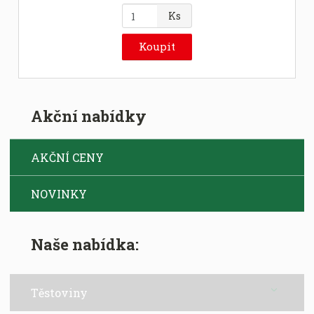
Z
Ks
m
ě
Koupit
n
i
t
p
Akční nabídky
o
č
e
AKČNÍ CENY
t
NOVINKY
Naše nabídka:
Těstoviny