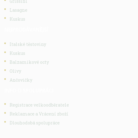
Grissini
Lasagne
Kuskus
NEJPRODÁVANĚJŠÍ
Italské těstoviny
Kuskus
Balzamikové octy
Olivy
Ančovičky
INFO O SPOLUPRÁCI
Registrace velkoodběratele
Reklamace a Vrácení zboží
Dlouhodobá spolupráce