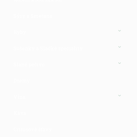
Sýry a Smetana
Ryby
Sušenky a Sladké speciality
Slané pečivo
Džemy
Vína
Káva
Citrusové šťávy