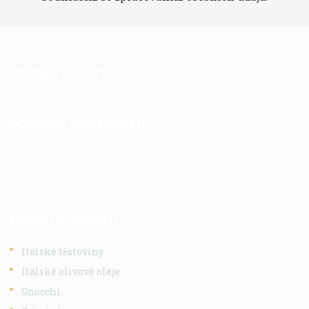
MOŽNOSTI PLATBY
DOPRAVNÍ SPOLEČNOSTI
Vlastní doprava
NEJČASTĚJI HLEDÁTE
Italské těstoviny
Italské olivové oleje
Gnocchi