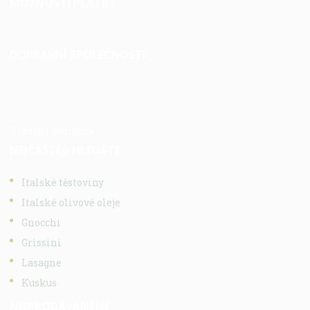
MOŽNOSTI PLATBY
DOPRAVNÍ SPOLEČNOSTI
Vlastní doprava
NEJČASTĚJI HLEDÁTE
Italské těstoviny
Italské olivové oleje
Gnocchi
Grissini
Lasagne
Kuskus
NEJPRODÁVANĚJŠÍ