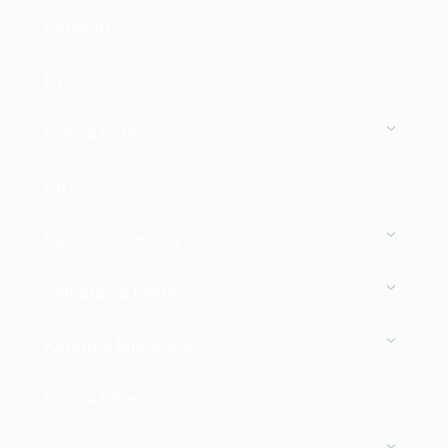
Gnocchi
Rýže
Oleje a Octy
Olivy
Rajčata a Omáčky
Zelenina a Pesto
Koření a Mořská sůl
Sýry a Smetana