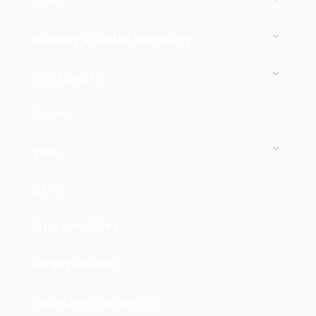
Ryby
Sušenky a Sladké speciality
Slané pečivo
Džemy
Vína
Káva
Citrusové šťávy
Dárková balení
Bezlepkové potraviny