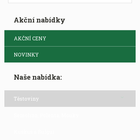
i
t
p
Akční nabídky
o
č
e
AKČNÍ CENY
t
NOVINKY
Naše nabídka:
Těstoviny
Semolina, Polenta, Mouky
Kuskus a Bulgur