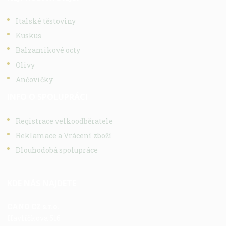
Italské těstoviny
Kuskus
Balzamikové octy
Olivy
Ančovičky
INFO O SPOLUPRÁCI
Registrace velkoodběratele
Reklamace a Vrácení zboží
Dlouhodobá spolupráce
KDE NÁS NAJDETE
CANO CZ s.r.o.
Havlíčkova 516