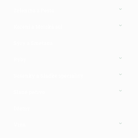
Zelenina a Pesto
Koření a Mořská sůl
Sýry a Smetana
Ryby
Sušenky a Sladké speciality
Slané pečivo
Džemy
Vína