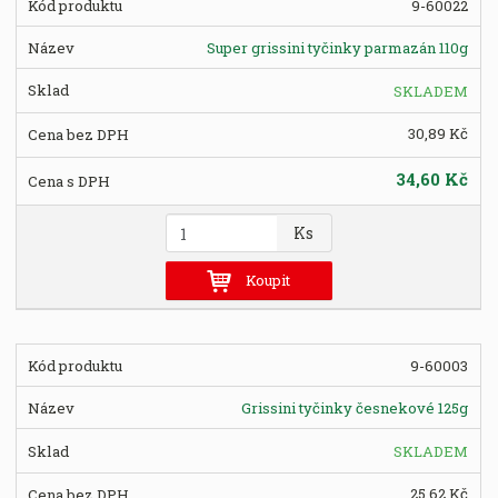
9-60022
p
o
Super grissini tyčinky parmazán 110g
č
e
SKLADEM
t
30,89 Kč
34,60 Kč
Z
Ks
m
ě
Koupit
n
i
t
9-60003
p
o
Grissini tyčinky česnekové 125g
č
e
SKLADEM
t
25,62 Kč