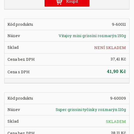
Koupit
n
i
t
9-60011
p
o
Vitajoy mini grissini rozmarýn 150g
č
e
NENÍ SKLADEM
t
37,41 Kč
41,90 Kč
9-60009
Super grissini tyčinky rozmarýn 110g
SKLADEM
28,21 Kč