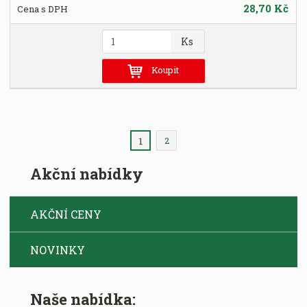
28,70 Kč
Z
Ks
m
ě
Koupit
n
i
t
p
2
1
o
č
Akční nabídky
e
t
AKČNÍ CENY
NOVINKY
Naše nabídka: