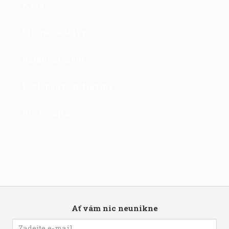
Káva
Citrusové šťávy
Dárková balení
Bezlepkové potraviny
BIO kvalita
Ať vám nic neunikne