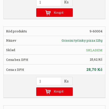
Z
Ks
m
ě
Koupit
n
i
t
9-60004
p
o
Grissini tyčinky pizza 125g
č
e
SKLADEM
t
25,62 Kč
28,70 Kč
Z
Ks
m
ě
Koupit
n
i
t