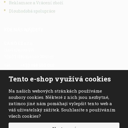
Reklamace a Vrácení zboží
Dlouhodobá spolupráce
KDE NÁS NAJDETE
CANO CZ s.r.o.
Havlíčkova 516
538 03 Heřmanův Městec
Tel.:
+420 469 695 018
Fax.:
+420 469 696 113
Tento e-shop využívá cookies
Mob.:
+420 724 028 978
E-mail:
cano@cano.cz
Na našich webových stránkách používáme
soubory cookies. Některé z nich jsou nezbytné,
zatímco jiné nám pomáhají vylepšit tento web a
váš uživatelský zážitek. Souhlasíte s používáním
všech cookies?
© 2026, CANO CZ s.r.o. - všechna práva vyhrazena