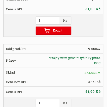
31,60 Kč
Z
Ks
m
ě
Koupit
n
i
t
9-60027
p
o
Vitajoy mini grissini tyčinky pizza
č
150g
e
t
SKLADEM
37,41 Kč
41,90 Kč
Z
Ks
m