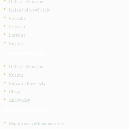
Italské těstoviny
Italské olivové oleje
Gnocchi
Grissini
Lasagne
Kuskus
NEJPRODÁVANĚJŠÍ
Italské těstoviny
Kuskus
Balzamikové octy
Olivy
Ančovičky
INFO O SPOLUPRÁCI
Registrace velkoodběratele