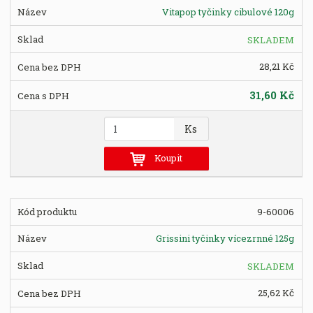
o
Vitapop tyčinky cibulové 120g
č
e
SKLADEM
t
28,21 Kč
31,60 Kč
Z
Ks
m
ě
Koupit
n
i
t
9-60006
p
o
Grissini tyčinky vícezrnné 125g
č
e
SKLADEM
t
25,62 Kč