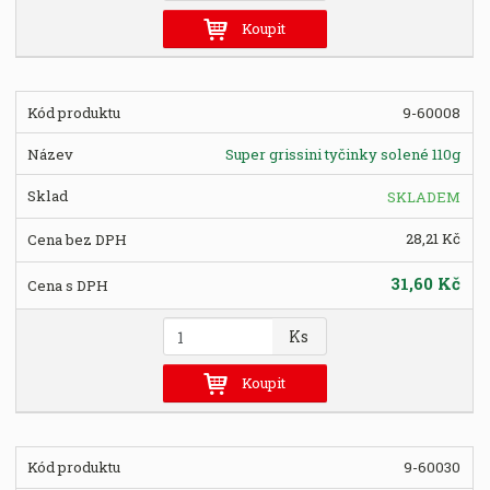
ě
Koupit
n
i
t
9-60008
p
o
Super grissini tyčinky solené 110g
č
e
SKLADEM
t
28,21 Kč
31,60 Kč
Z
Ks
m
ě
Koupit
n
i
t
9-60030
p