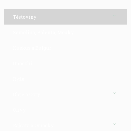
Těstoviny
Semolina, Polenta, Mouky
Kuskus a Bulgur
Gnocchi
Rýže
Oleje a Octy
Olivy
Rajčata a Omáčky