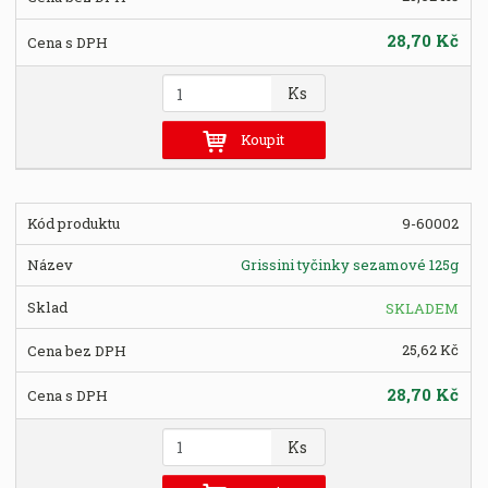
28,70 Kč
Z
Ks
m
ě
Koupit
n
i
t
9-60002
p
o
Grissini tyčinky sezamové 125g
č
e
SKLADEM
t
25,62 Kč
28,70 Kč
Z
Ks
m
ě