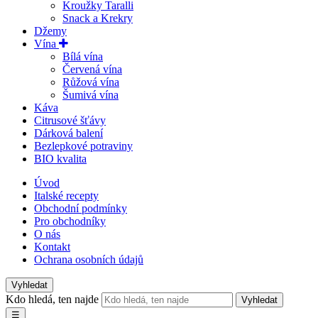
Kroužky Taralli
Snack a Krekry
Džemy
Vína
Bílá vína
Červená vína
Růžová vína
Šumivá vína
Káva
Citrusové šťávy
Dárková balení
Bezlepkové potraviny
BIO kvalita
Úvod
Italské recepty
Obchodní podmínky
Pro obchodníky
O nás
Kontakt
Ochrana osobních údajů
Vyhledat
Kdo hledá, ten najde
Vyhledat
☰