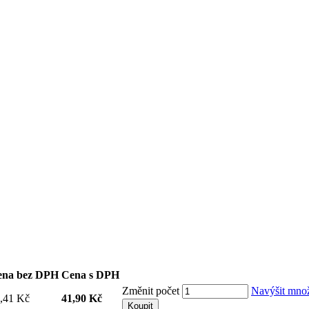
ena bez DPH
Cena s DPH
Změnit počet
Navýšit mno
,41 Kč
41,90 Kč
Koupit