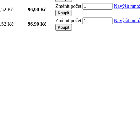
Změnit počet
Navýšit mno
,52 Kč
96,90 Kč
Koupit
Změnit počet
Navýšit mno
,52 Kč
96,90 Kč
Koupit