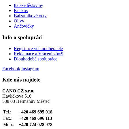
Italské těstoviny
Kuskus
Balzamikové octy
Olivy
Ančovičky
Info o spolupráci
Registrace velkoodběratele
Reklamace a Vrácení zboží
Dlouhodobá spolupráce
Facebook
Instagram
Kde nás najdete
CANO CZ s.r.o.
Havlíčkova 516
538 03 Heřmanův Městec
Tel.:
+420 469 695 018
Fax.:
+420 469 696 113
Mob.:
+420 724 028 978