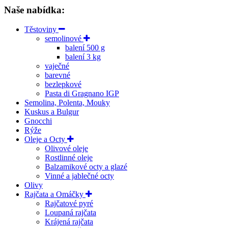
Naše nabídka:
Těstoviny
semolinové
balení 500 g
balení 3 kg
vaječné
barevné
bezlepkové
Pasta di Gragnano IGP
Semolina, Polenta, Mouky
Kuskus a Bulgur
Gnocchi
Rýže
Oleje a Octy
Olivové oleje
Rostlinné oleje
Balzamikové octy a glazé
Vinné a jablečné octy
Olivy
Rajčata a Omáčky
Rajčatové pyré
Loupaná rajčata
Krájená rajčata