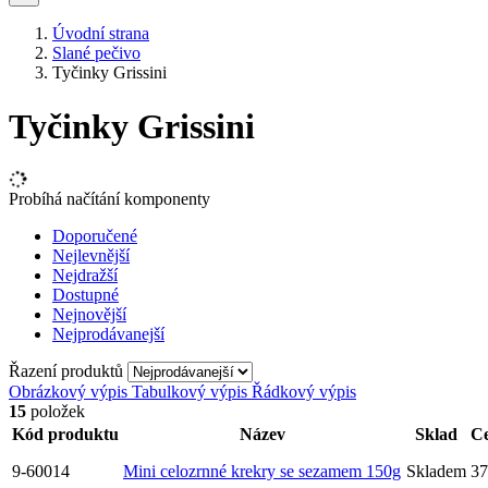
Úvodní strana
Slané pečivo
Tyčinky Grissini
Tyčinky Grissini
Probíhá načítání komponenty
Doporučené
Nejlevnější
Nejdražší
Dostupné
Nejnovější
Nejprodávanejší
Řazení produktů
Obrázkový výpis
Tabulkový výpis
Řádkový výpis
15
položek
Kód produktu
Název
Sklad
C
9-60014
Mini celozrnné krekry se sezamem 150g
Skladem
37