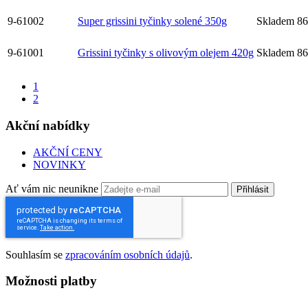
9-61002
Super grissini tyčinky solené 350g
Skladem
86
9-61001
Grissini tyčinky s olivovým olejem 420g
Skladem
86
1
2
Akční nabídky
AKČNÍ CENY
NOVINKY
Ať vám nic neunikne
Přihlásit
Souhlasím se
zpracováním osobních údajů
.
Možnosti platby