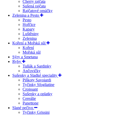
Cherry rajčata
Sušená rajčata
Rajčatové omáčky
Zelenina a Pesto
Pesto
Hořčice
Kapary
Luštěniny
Zelenina
Koření a Mořská sůl
Koření
Mořská sůl
Sýry a Smetana
Ryby
Tuňák a Sardinky
Ančovičky
Sušenky a Sladké speciality
Piškoty Savoiardi
Tyčinky Sfogliatine
Croissant
Sušenky a oplatky
Cereálie
Panettone
Slané pečivo
Tyčinky Grissini