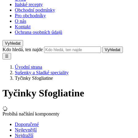
Italské recepty
Obchodní podmínky
Pro obchodníky
O nás
Kontakt
Ochrana osobních údajů
Vyhledat
Kdo hledá, ten najde
Vyhledat
☰
Úvodní strana
Sušenky a Sladké speciality
Tyčinky Sfogliatine
Tyčinky Sfogliatine
Probíhá načítání komponenty
Doporučené
Nejlevnější
Nejdražší