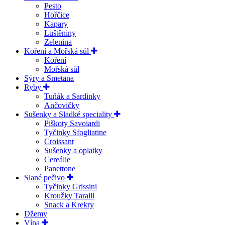
Pesto
Hořčice
Kapary
Luštěniny
Zelenina
Koření a Mořská sůl
Koření
Mořská sůl
Sýry a Smetana
Ryby
Tuňák a Sardinky
Ančovičky
Sušenky a Sladké speciality
Piškoty Savoiardi
Tyčinky Sfogliatine
Croissant
Sušenky a oplatky
Cereálie
Panettone
Slané pečivo
Tyčinky Grissini
Kroužky Taralli
Snack a Krekry
Džemy
Vína