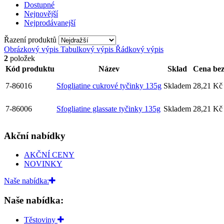
Dostupné
Nejnovější
Nejprodávanejší
Řazení produktů
Obrázkový výpis
Tabulkový výpis
Řádkový výpis
2
položek
Kód produktu
Název
Sklad
Cena be
7-86016
Sfogliatine cukrové tyčinky 135g
Skladem
28,21 Kč
7-86006
Sfogliatine glassate tyčinky 135g
Skladem
28,21 Kč
Akční nabídky
AKČNÍ CENY
NOVINKY
Naše nabídka:
Naše nabídka:
Těstoviny