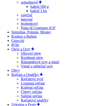
semolinové
balení 500 g
balení 3 kg
vaječné
barevné
bezlepkové
Pasta di Gragnano IGP
Semolina, Polenta, Mouky
Kuskus a Bulgur
Gnocchi
Rýže
Oleje a Octy
Olivové oleje
Rostlinné oleje
Balzamikové octy a glazé
Vinné a jablečné octy
Olivy
Rajčata a Omáčky
Rajčatové pyré
Loupaná rajčata
Krájená rajčata
Cherry rajčata
Sušená rajčata
Rajčatové omáčky
Zelenina a Pesto