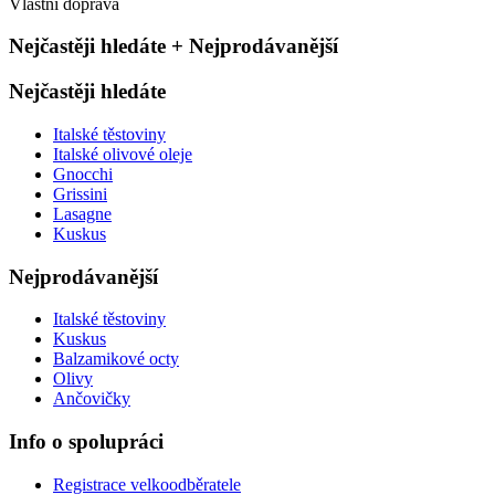
Vlastní doprava
Nejčastěji hledáte + Nejprodávanější
Nejčastěji hledáte
Italské těstoviny
Italské olivové oleje
Gnocchi
Grissini
Lasagne
Kuskus
Nejprodávanější
Italské těstoviny
Kuskus
Balzamikové octy
Olivy
Ančovičky
Info o spolupráci
Registrace velkoodběratele