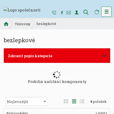
☰
V
y
Ú
bezlepkové
h
Těstoviny
v
l
o
e
bezlepkové
d
d
n
a
í
t
Zobrazit popis kategorie
s
t
r
a
n
Probíhá načítání komponenty
a
Ř
O
T
Ř
9
položek
a
b
a
á
z
r
b
d
1-63012