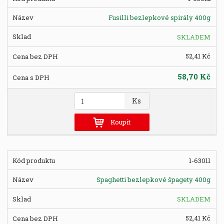
e
á
u
k
n
Fusilli bezlepkové spirály 400g
z
l
o
í
k
k
v
SKLADEM
p
o
o
ý
r
52,41 Kč
o
v
v
v
d
ý
ý
ý
58,70 Kč
u
v
v
p
k
Z
ý
ý
i
Ks
t
m
p
p
s
ů
ě
Koupit
i
i
n
s
s
i
t
1-63011
p
o
Spaghetti bezlepkové špagety 400g
č
e
SKLADEM
t
52,41 Kč