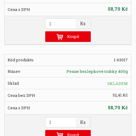
58,70 Kč
Z
Ks
m
ě
Koupit
n
i
t
1-63017
p
o
Penne bezlepkové trubky 400g
č
e
SKLADEM
t
52,41 Kč
58,70 Kč
Z
Ks
m
ě
Koupit