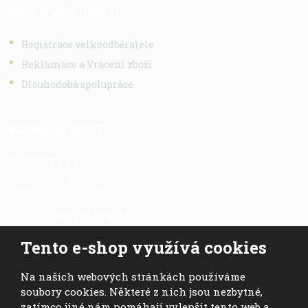
INFO O SPOLUPRÁCI
Registrace velkoodběratele
Reklamace a Vrácení zboží
Dlouhodobá spolupráce
KDE NÁS NAJDETE
CANO CZ s.r.o.
Havlíčkova 516
538 03 Heřmanův Městec
Tel.:
+420 469 695 018
Fax.:
+420 469 696 113
Tento e-shop využívá cookies
Mob.:
+420 724 028 978
E-mail:
cano@cano.cz
Na našich webových stránkách používáme
soubory cookies. Některé z nich jsou nezbytné,
zatímco jiné nám pomáhají vylepšit tento web a