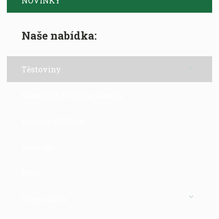
NOVINKY
Naše nabídka:
Těstoviny
Semolina, Polenta, Mouky
Kuskus a Bulgur
Gnocchi
Rýže
Oleje a Octy