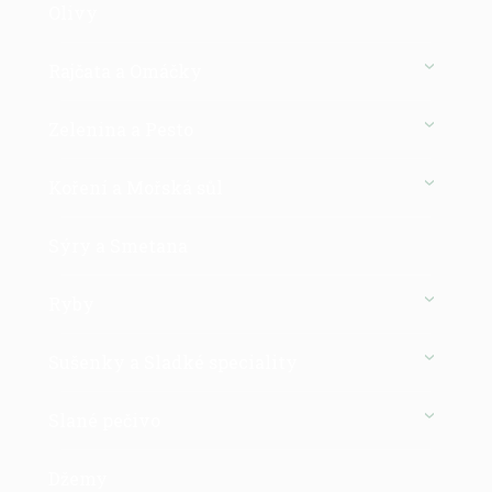
Olivy
Rajčata a Omáčky
Zelenina a Pesto
Koření a Mořská sůl
Sýry a Smetana
Ryby
Sušenky a Sladké speciality
Slané pečivo
Džemy