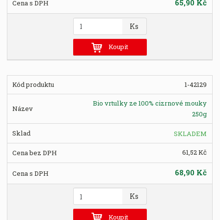
65,90 Kč
Z
Ks
m
ě
Koupit
n
i
t
1-42129
p
o
Bio vrtulky ze 100% cizrnové mouky
č
250g
e
t
SKLADEM
61,52 Kč
68,90 Kč
Z
Ks
m
ě
Koupit