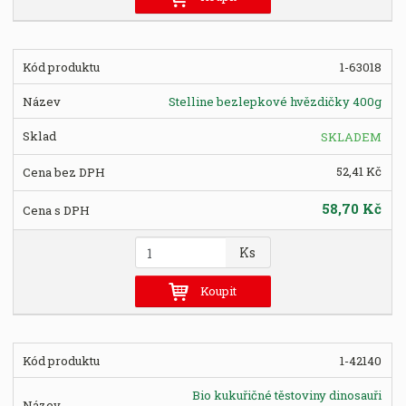
n
i
t
1-63018
p
o
Stelline bezlepkové hvězdičky 400g
č
e
SKLADEM
t
52,41 Kč
58,70 Kč
Z
Ks
m
ě
Koupit
n
i
t
1-42140
p
o
Bio kukuřičné těstoviny dinosauři
č