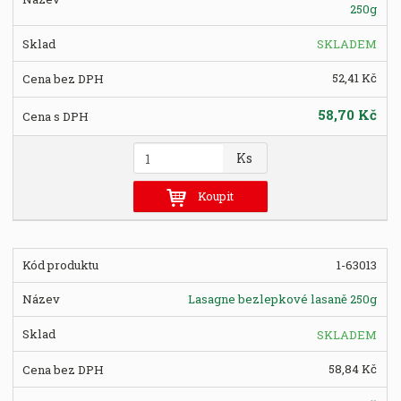
250g
e
t
SKLADEM
52,41 Kč
58,70 Kč
Z
Ks
m
ě
Koupit
n
i
t
1-63013
p
o
Lasagne bezlepkové lasaně 250g
č
e
SKLADEM
t
58,84 Kč