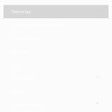
Těstoviny
Semolina, Polenta, Mouky
Kuskus a Bulgur
Gnocchi
Rýže
Oleje a Octy
Olivy
Rajčata a Omáčky