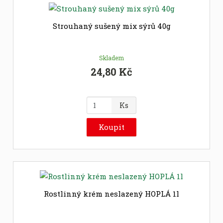
o
č
Strouhaný sušený mix sýrů 40g
e
t
Skladem
24,80 Kč
Z
Ks
m
ě
Koupit
n
i
t
p
o
č
Rostlinný krém neslazený HOPLÁ 1l
e
t