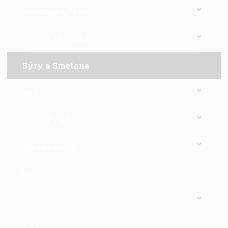
Zelenina a Pesto
Koření a Mořská sůl
Sýry a Smetana
Ryby
Sušenky a Sladké speciality
Slané pečivo
Džemy
Vína
Káva