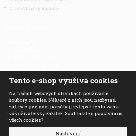
Dlouhodobá spolupráce
KDE NÁS NAJDETE
CANO CZ s.r.o.
Havlíčkova 516
538 03 Heřmanův Městec
Tel.:
+420 469 695 018
Fax.:
+420 469 696 113
Tento e-shop využívá cookies
Mob.:
+420 724 028 978
E-mail:
cano@cano.cz
Na našich webových stránkách používáme
soubory cookies. Některé z nich jsou nezbytné,
zatímco jiné nám pomáhají vylepšit tento web a
váš uživatelský zážitek. Souhlasíte s používáním
všech cookies?
© 2026, CANO CZ s.r.o. - všechna práva vyhrazena
Nastavení