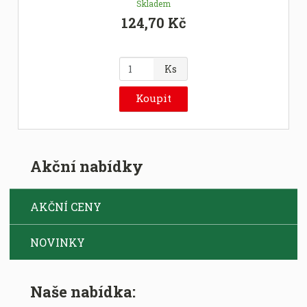
Skladem
124,70 Kč
Z
Ks
m
ě
Koupit
n
i
t
p
Akční nabídky
o
č
e
AKČNÍ CENY
t
NOVINKY
Naše nabídka: