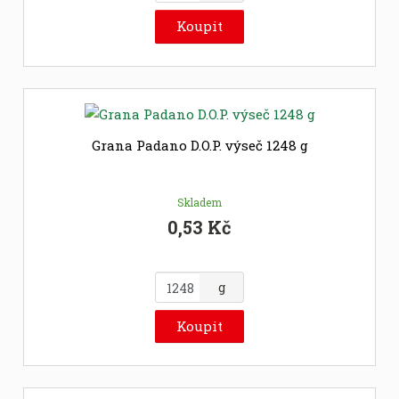
m
ě
Koupit
n
i
t
p
o
č
Grana Padano D.O.P. výseč 1248 g
e
t
Skladem
0,53 Kč
Z
g
m
ě
Koupit
n
i
t
p