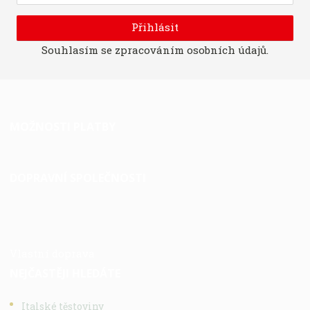
Přihlásit
Souhlasím se
zpracováním osobních údajů
.
MOŽNOSTI PLATBY
DOPRAVNÍ SPOLEČNOSTI
Vlastní doprava
NEJČASTĚJI HLEDÁTE
Italské těstoviny