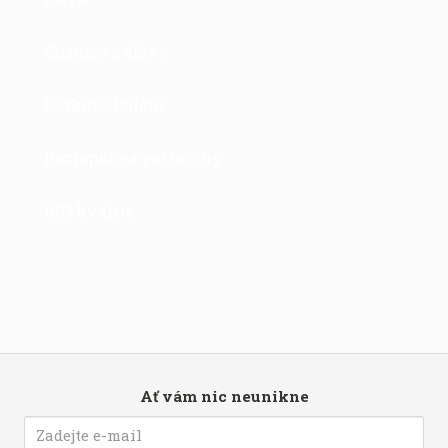
Citrusové šťávy
Dárková balení
Bezlepkové potraviny
BIO kvalita
Ať vám nic neunikne