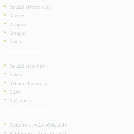
Italské olivové oleje
Gnocchi
Grissini
Lasagne
Kuskus
NEJPRODÁVANĚJŠÍ
Italské těstoviny
Kuskus
Balzamikové octy
Olivy
Ančovičky
INFO O SPOLUPRÁCI
Registrace velkoodběratele
Reklamace a Vrácení zboží