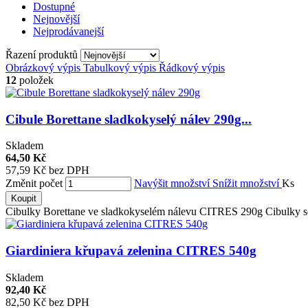
Dostupné
Nejnovější
Nejprodávanejší
Řazení produktů
Obrázkový výpis
Tabulkový výpis
Řádkový výpis
12
položek
Cibule Borettane sladkokyselý nálev 290g...
Skladem
64,50 Kč
57,59 Kč bez DPH
Změnit počet
Navýšit množství
Snížit množství
Ks
Koupit
Cibulky Borettane ve sladkokyselém nálevu CITRES 290g Cibulky se 
Giardiniera křupavá zelenina CITRES 540g
Skladem
92,40 Kč
82,50 Kč bez DPH