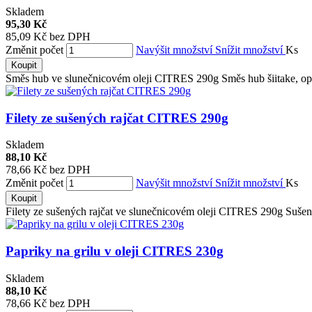
Skladem
95,30 Kč
85,09 Kč bez DPH
Změnit počet
Navýšit množství
Snížit množství
Ks
Koupit
Směs hub ve slunečnicovém oleji CITRES 290g Směs hub šiitake, ope
Filety ze sušených rajčat CITRES 290g
Skladem
88,10 Kč
78,66 Kč bez DPH
Změnit počet
Navýšit množství
Snížit množství
Ks
Koupit
Filety ze sušených rajčat ve slunečnicovém oleji CITRES 290g Sušená 
Papriky na grilu v oleji CITRES 230g
Skladem
88,10 Kč
78,66 Kč bez DPH