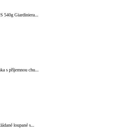
 540g Giardiniera...
a s příjemnou chu...
ládané loupané s...