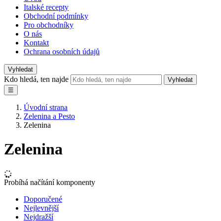
Italské recepty
Obchodní podmínky
Pro obchodníky
O nás
Kontakt
Ochrana osobních údajů
Vyhledat
Kdo hledá, ten najde
Vyhledat
☰
Úvodní strana
Zelenina a Pesto
Zelenina
Zelenina
Probíhá načítání komponenty
Doporučené
Nejlevnější
Nejdražší