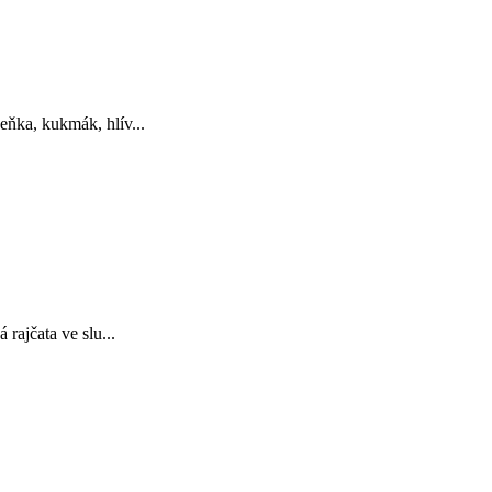
ňka, kukmák, hlív...
rajčata ve slu...