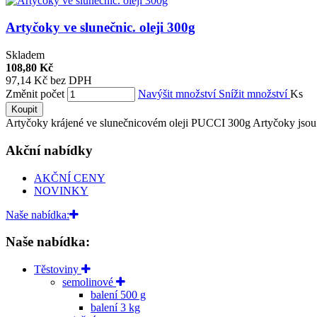
Artyčoky ve slunečnic. oleji 300g
Skladem
108,80 Kč
97,14 Kč bez DPH
Změnit počet
Navýšit množství
Snížit množství
Ks
Koupit
Artyčoky krájené ve slunečnicovém oleji PUCCI 300g Artyčoky jsou 
Akční nabídky
AKČNÍ CENY
NOVINKY
Naše nabídka:
Naše nabídka:
Těstoviny
semolinové
balení 500 g
balení 3 kg