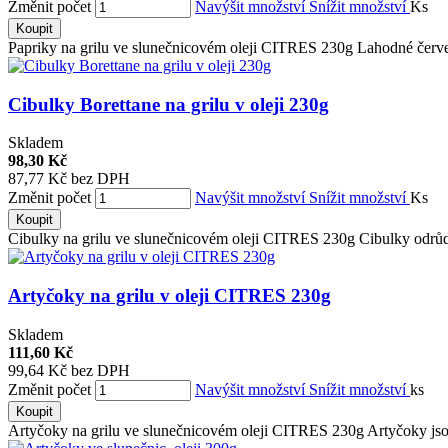
Změnit počet
Navýšit množství
Snížit množství
Ks
Koupit
Papriky na grilu ve slunečnicovém oleji CITRES 230g Lahodné červen
Cibulky Borettane na grilu v oleji 230g
Skladem
98,30 Kč
87,77 Kč bez DPH
Změnit počet
Navýšit množství
Snížit množství
Ks
Koupit
Cibulky na grilu ve slunečnicovém oleji CITRES 230g Cibulky odrůd
Artyčoky na grilu v oleji CITRES 230g
Skladem
111,60 Kč
99,64 Kč bez DPH
Změnit počet
Navýšit množství
Snížit množství
ks
Koupit
Artyčoky na grilu ve slunečnicovém oleji CITRES 230g Artyčoky jsou