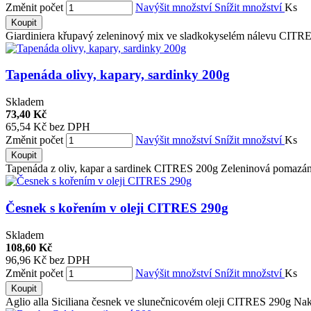
Změnit počet
Navýšit množství
Snížit množství
Ks
Koupit
Giardiniera křupavý zeleninový mix ve sladkokyselém nálevu CITRES
Tapenáda olivy, kapary, sardinky 200g
Skladem
73,40 Kč
65,54 Kč bez DPH
Změnit počet
Navýšit množství
Snížit množství
Ks
Koupit
Tapenáda z oliv, kapar a sardinek CITRES 200g Zeleninová pomazánk
Česnek s kořením v oleji CITRES 290g
Skladem
108,60 Kč
96,96 Kč bez DPH
Změnit počet
Navýšit množství
Snížit množství
Ks
Koupit
Aglio alla Siciliana česnek ve slunečnicovém oleji CITRES 290g Nak