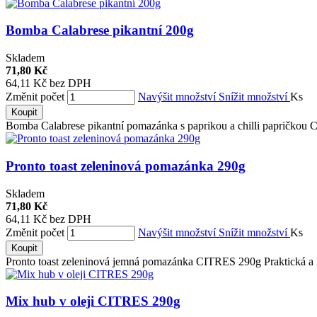
Bomba Calabrese pikantní 200g
Skladem
71,80 Kč
64,11 Kč bez DPH
Změnit počet
Navýšit množství
Snížit množství
Ks
Koupit
Bomba Calabrese pikantní pomazánka s paprikou a chilli papričkou C
Pronto toast zeleninová pomazánka 290g
Skladem
71,80 Kč
64,11 Kč bez DPH
Změnit počet
Navýšit množství
Snížit množství
Ks
Koupit
Pronto toast zeleninová jemná pomazánka CITRES 290g Praktická a l
Mix hub v oleji CITRES 290g