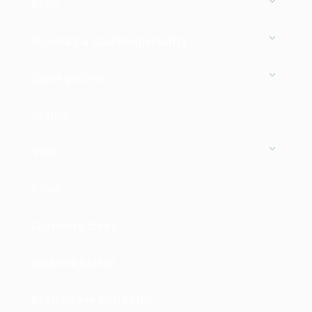
Ryby
Sušenky a Sladké speciality
Slané pečivo
Džemy
Vína
Káva
Citrusové šťávy
Dárková balení
Bezlepkové potraviny