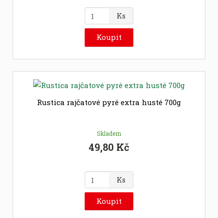
Z
Ks
m
ě
Koupit
n
i
t
p
o
č
Rustica rajčatové pyré extra husté 700g
e
t
Skladem
49,80 Kč
Z
Ks
m
ě
Koupit
n