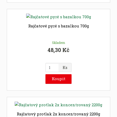
i
t
p
o
č
Rajčatové pyré s bazalkou 700g
e
t
Skladem
48,30 Kč
Z
Ks
m
ě
Koupit
n
i
t
p
o
č
Rajčatový protlak 2x koncentrovaný 2200g