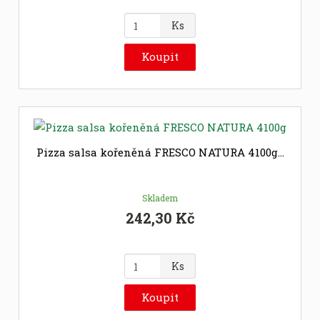
Z
Ks
m
ě
Koupit
n
i
t
p
o
č
Pizza salsa kořeněná FRESCO NATURA 4100g...
e
t
Skladem
242,30 Kč
Z
Ks
m
ě
Koupit
n