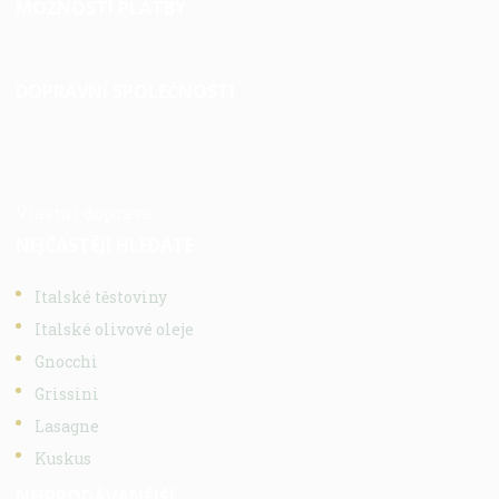
MOŽNOSTI PLATBY
DOPRAVNÍ SPOLEČNOSTI
Vlastní doprava
NEJČASTĚJI HLEDÁTE
Italské těstoviny
Italské olivové oleje
Gnocchi
Grissini
Lasagne
Kuskus
NEJPRODÁVANĚJŠÍ