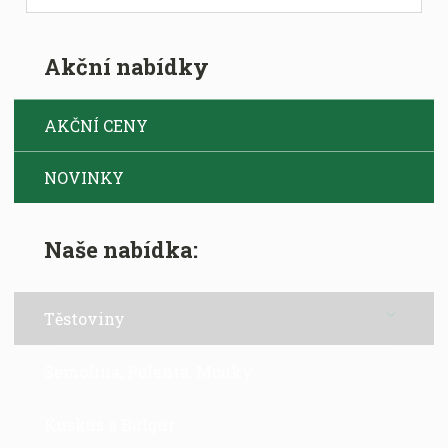
i
t
p
Akční nabídky
o
č
e
AKČNÍ CENY
t
NOVINKY
Naše nabídka:
Těstoviny
Semolina, Polenta, Mouky
Kuskus a Bulgur