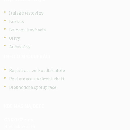
Italské těstoviny
Kuskus
Balzamikové octy
Olivy
Ančovičky
INFO O SPOLUPRÁCI
Registrace velkoodběratele
Reklamace a Vrácení zboží
Dlouhodobá spolupráce
KDE NÁS NAJDETE
CANO CZ s.r.o.
Havlíčkova 516