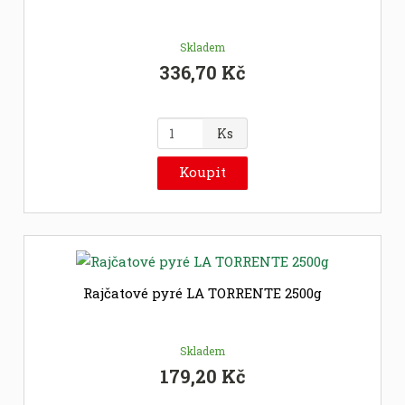
e
t
Skladem
336,70 Kč
Z
Ks
m
ě
Koupit
n
i
t
p
o
č
Rajčatové pyré LA TORRENTE 2500g
e
t
Skladem
179,20 Kč