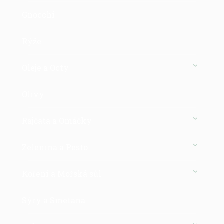
Gnocchi
Rýže
Oleje a Octy
Olivy
Rajčata a Omáčky
Zelenina a Pesto
Koření a Mořská sůl
Sýry a Smetana