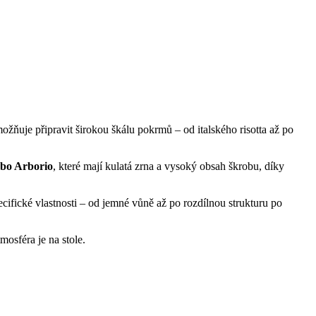
možňuje připravit širokou škálu pokrmů – od italského risotta až po
ebo Arborio
, které mají kulatá zrna a vysoký obsah škrobu, díky
ifické vlastnosti – od jemné vůně až po rozdílnou strukturu po
mosféra je na stole.