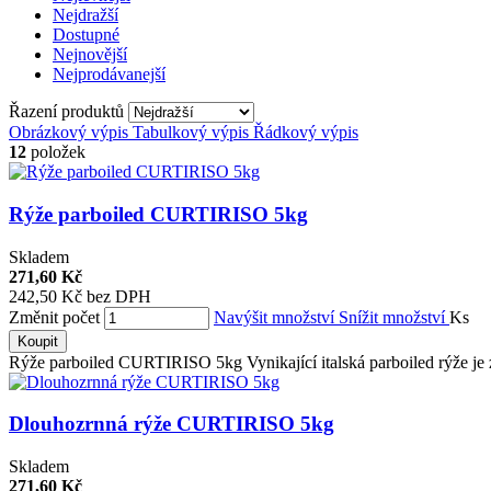
Nejdražší
Dostupné
Nejnovější
Nejprodávanejší
Řazení produktů
Obrázkový výpis
Tabulkový výpis
Řádkový výpis
12
položek
Rýže parboiled CURTIRISO 5kg
Skladem
271,60 Kč
242,50 Kč bez DPH
Změnit počet
Navýšit množství
Snížit množství
Ks
Koupit
Rýže parboiled CURTIRISO 5kg Vynikající italská parboiled rýže je z
Dlouhozrnná rýže CURTIRISO 5kg
Skladem
271,60 Kč