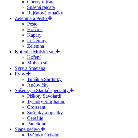
Cherry rajčata
Sušená rajčata
Rajčatové omáčky
Zelenina a Pesto
Pesto
Hořčice
Kapary
Luštěniny
Zelenina
Koření a Mořská sůl
Koření
Mořská sůl
Sýry a Smetana
Ryby
Tuňák a Sardinky
Ančovičky
Sušenky a Sladké speciality
Piškoty Savoiardi
Tyčinky Sfogliatine
Croissant
Sušenky a oplatky
Cereálie
Panettone
Slané pečivo
Tyčinky Grissini