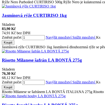
Rýže Nero Parboiled CURTIRISO 500g Rýže Nero je kulatozrnná celo
Jasmínová rýže CURTIRISO 1kg
Skladem
83,90 Kč
74,91 Kč bez DPH
Změnit počet
Navýšit množství
Snížit množství
Ks
Koupit
Jasmínová rýže CURTIRISO 1kg Jasmínová dlouhozrnná rýže se pěstuj
Risotto Milanese šafrán LA BONTÁ 275g
Skladem
76,30 Kč
68,12 Kč bez DPH
Změnit počet
Navýšit množství
Snížit množství
Ks
Koupit
Risotto Milanese se šafránem LA BONTÁ ITALIANA 275g Risotto Mi