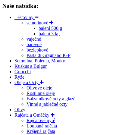
Naše nabídka:
Těstoviny
semolinové
balení 500 g
balení 3 kg
vaječné
barevné
bezlepkové
Pasta di Gragnano IGP
Semolina, Polenta, Mouky
Kuskus a Bulgur
Gnocchi
Rýže
Oleje a Octy
Olivové oleje
Rostlinné oleje
Balzamikové octy a glazé
Vinné a jablečné octy
Olivy
Rajčata a Omáčky
Rajčatové pyré
Loupaná rajčata
Krájená rajčata