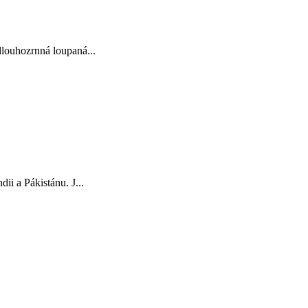
louhozrnná loupaná...
i a Pákistánu. J...