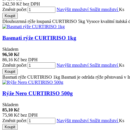
242,50 Kč bez DPH
Změnit počet
Navýšit množství
Snížit množství
Ks
Koupit
Dlouhozrnná rýže loupaná CURTIRISO 5kg Vysoce kvalitní italská d
Basmati rýže CURTIRISO 1kg
Skladem
96,50 Kč
86,16 Kč bez DPH
Změnit počet
Navýšit množství
Snížit množství
Ks
Koupit
Basmati rýže CURTIRISO 1kg Basmati je odrůda rýže pěstovaná v Indi
Rýže Nero CURTIRISO 500g
Skladem
85,10 Kč
75,98 Kč bez DPH
Změnit počet
Navýšit množství
Snížit množství
Ks
Koupit