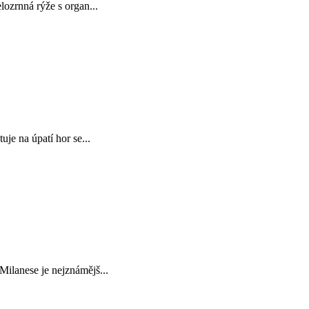
zrnná rýže s organ...
e na úpatí hor se...
lanese je nejznámějš...