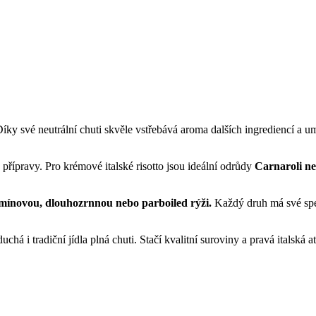
Díky své neutrální chuti skvěle vstřebává aroma dalších ingrediencí a u
přípravy. Pro krémové italské risotto jsou ideální odrůdy
Carnaroli n
smínovou, dlouhozrnnou nebo parboiled rýži.
Každý druh má své spec
há i tradiční jídla plná chuti. Stačí kvalitní suroviny a pravá italská at