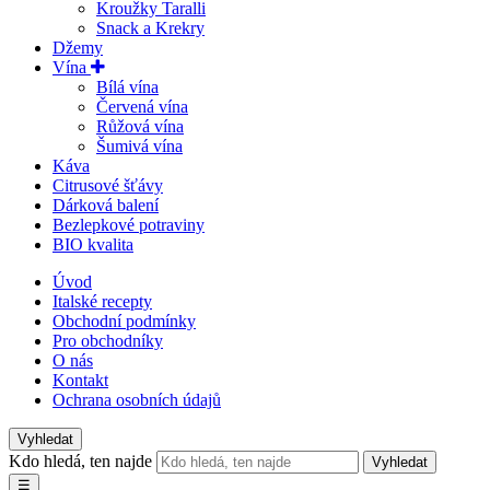
Kroužky Taralli
Snack a Krekry
Džemy
Vína
Bílá vína
Červená vína
Růžová vína
Šumivá vína
Káva
Citrusové šťávy
Dárková balení
Bezlepkové potraviny
BIO kvalita
Úvod
Italské recepty
Obchodní podmínky
Pro obchodníky
O nás
Kontakt
Ochrana osobních údajů
Vyhledat
Kdo hledá, ten najde
Vyhledat
☰