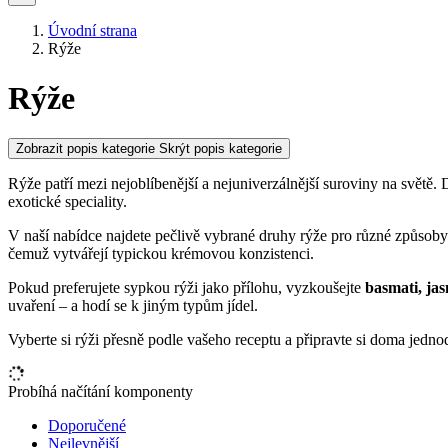
Úvodní strana
Rýže
Rýže
Zobrazit popis kategorie
Skrýt popis kategorie
Rýže patří mezi nejoblíbenější a nejuniverzálnější suroviny na světě. 
exotické speciality.
V naší nabídce najdete pečlivě vybrané druhy rýže pro různé způsoby 
čemuž vytvářejí typickou krémovou konzistenci.
Pokud preferujete sypkou rýži jako přílohu, vyzkoušejte
basmati, ja
uvaření – a hodí se k jiným typům jídel.
Vyberte si rýži přesně podle vašeho receptu a připravte si doma jednoduc
Probíhá načítání komponenty
Doporučené
Nejlevnější