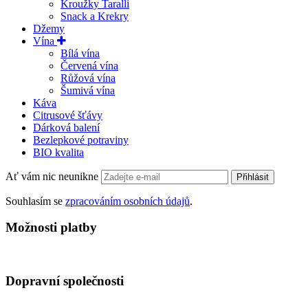
Kroužky Taralli
Snack a Krekry
Džemy
Vína
Bílá vína
Červená vína
Růžová vína
Šumivá vína
Káva
Citrusové šťávy
Dárková balení
Bezlepkové potraviny
BIO kvalita
Ať vám nic neunikne
Přihlásit
Souhlasím se
zpracováním osobních údajů
.
Možnosti platby
Dopravní společnosti