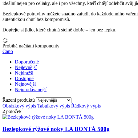
ideální nejen pro celiaky, ale i pro všechny, kteří chtějí odlehčit svůj j
Bezlepkové potraviny můžete snadno zařadit do každodenního vaření –
autentickou chuť bez kompromisů.
Dopřejte si jídlo, které chutná stejně dobře – jen bez lepku.
Probíhá načítání komponenty
Cano
Doporučené
Nejlevnější
Nejdražší
Dostupné
Nejnovější
Nejprodávanejší
Řazení produktů
Obrázkový výpis
Tabulkový výpis
Řádkový výpis
2
položek
Bezlepkové rýžové noky LA BONTÁ 500g