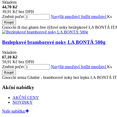
Skladem
44,70 Kč
39,91 Kč bez DPH
Změnit počet
Navýšit množství
Snížit množství
Ks
Koupit
Gnocchi di riso gluten free rýžové noky bezlepkové LA BONTÁ I
Bezlepkové bramborové noky LA BONTÁ 500g
Skladem
67,10 Kč
59,91 Kč bez DPH
Změnit počet
Navýšit množství
Snížit množství
Ks
Koupit
Gnocchi senza Glutine - bramborové noky bez lepku LA BONTÁ I
Akční nabídky
AKČNÍ CENY
NOVINKY
Naše nabídka: