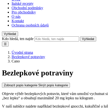
Italské recepty
Obchodní podmínky
Pro obchodníky
O nás
Kontakt
Ochrana osobních údajů
Vyhledat
Kdo hledá, ten najde
Vyhledat
☰
Úvodní strana
Bezlepkové potraviny
Cano
Bezlepkové potraviny
Zobrazit popis kategorie
Skrýt popis kategorie
Objevte výběr bezlepkových potravin, které vám umožní vychutnat si o
„bez lepku“ a obsahují maximálně 20 mg lepku na kilogram .
V naší nabídce najdete například bezlepkové gnocchi, kukuřičné a luš