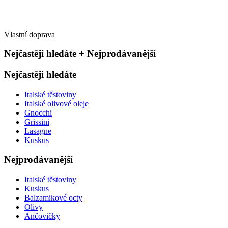
Vlastní doprava
Nejčastěji hledáte + Nejprodávanější
Nejčastěji hledáte
Italské těstoviny
Italské olivové oleje
Gnocchi
Grissini
Lasagne
Kuskus
Nejprodávanější
Italské těstoviny
Kuskus
Balzamikové octy
Olivy
Ančovičky