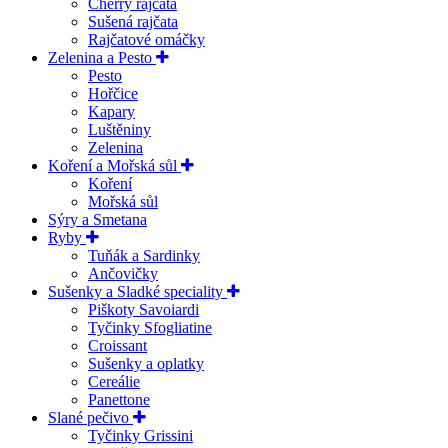
Cherry rajčata
Sušená rajčata
Rajčatové omáčky
Zelenina a Pesto
Pesto
Hořčice
Kapary
Luštěniny
Zelenina
Koření a Mořská sůl
Koření
Mořská sůl
Sýry a Smetana
Ryby
Tuňák a Sardinky
Ančovičky
Sušenky a Sladké speciality
Piškoty Savoiardi
Tyčinky Sfogliatine
Croissant
Sušenky a oplatky
Cereálie
Panettone
Slané pečivo
Tyčinky Grissini