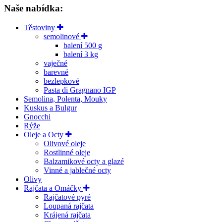
Naše nabídka:
Těstoviny
semolinové
balení 500 g
balení 3 kg
vaječné
barevné
bezlepkové
Pasta di Gragnano IGP
Semolina, Polenta, Mouky
Kuskus a Bulgur
Gnocchi
Rýže
Oleje a Octy
Olivové oleje
Rostlinné oleje
Balzamikové octy a glazé
Vinné a jablečné octy
Olivy
Rajčata a Omáčky
Rajčatové pyré
Loupaná rajčata
Krájená rajčata