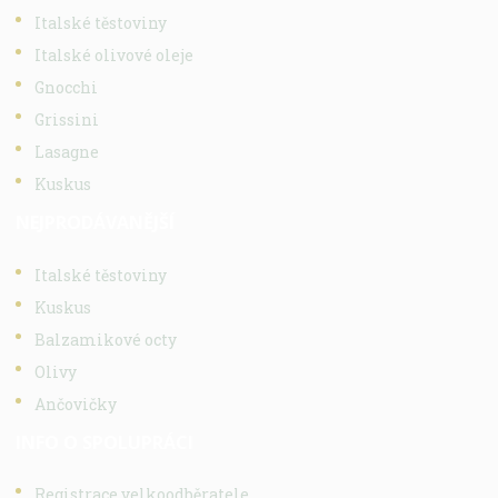
Italské těstoviny
Italské olivové oleje
Gnocchi
Grissini
Lasagne
Kuskus
NEJPRODÁVANĚJŠÍ
Italské těstoviny
Kuskus
Balzamikové octy
Olivy
Ančovičky
INFO O SPOLUPRÁCI
Registrace velkoodběratele