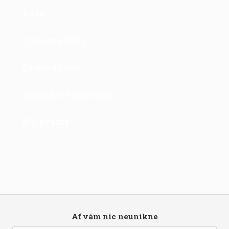
Káva
Citrusové šťávy
Dárková balení
Bezlepkové potraviny
BIO kvalita
Ať vám nic neunikne