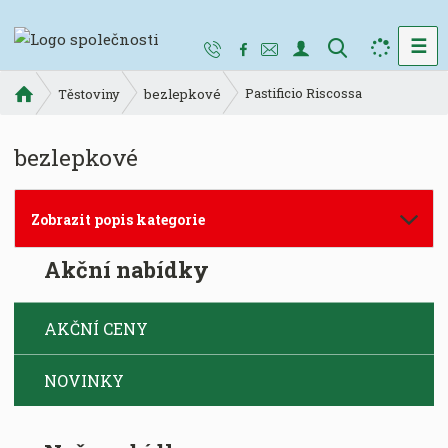
☰
V
y
Ú
Pastificio Riscossa
h
Těstoviny
bezlepkové
v
l
o
e
bezlepkové
d
d
n
a
í
t
Zobrazit popis kategorie
s
t
Akční nabídky
r
a
n
AKČNÍ CENY
a
NOVINKY