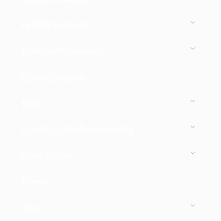
Zelenina a Pesto
Koření a Mořská sůl
Sýry a Smetana
Ryby
Sušenky a Sladké speciality
Slané pečivo
Džemy
Vína