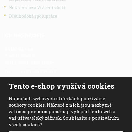
Reklamace a Vrácení zboží
Dlouhodobá spolupráce
KDE NÁS NAJDETE
CANO CZ s.r.o.
Havlíčkova 516
538 03 Heřmanův Městec
Tel.:
+420 469 695 018
Fax.:
+420 469 696 113
Tento e-shop využívá cookies
Mob.:
+420 724 028 978
E-mail:
cano@cano.cz
Na našich webových stránkách používáme
soubory cookies. Některé z nich jsou nezbytné,
zatímco jiné nám pomáhají vylepšit tento web a
váš uživatelský zážitek. Souhlasíte s používáním
všech cookies?
© 2026, CANO CZ s.r.o. - všechna práva vyhrazena