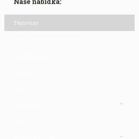
Naše nabídka:
Těstoviny
Semolina, Polenta, Mouky
Kuskus a Bulgur
Gnocchi
Rýže
Oleje a Octy
Olivy
Rajčata a Omáčky