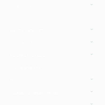
Oleje a Octy
Olivy
Rajčata a Omáčky
Zelenina a Pesto
Koření a Mořská sůl
Sýry a Smetana
Ryby
Sušenky a Sladké speciality
Slané pečivo