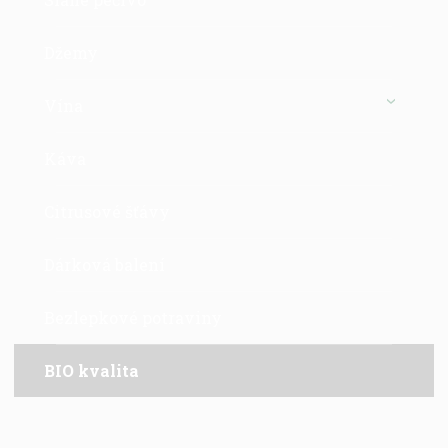
Džemy
Vína
Káva
Citrusové šťávy
Dárková balení
Bezlepkové potraviny
BIO kvalita