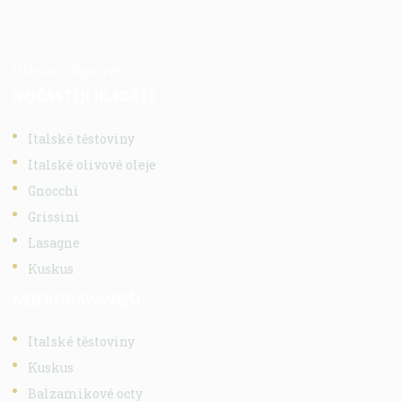
Vlastní doprava
NEJČASTĚJI HLEDÁTE
Italské těstoviny
Italské olivové oleje
Gnocchi
Grissini
Lasagne
Kuskus
NEJPRODÁVANĚJŠÍ
Italské těstoviny
Kuskus
Balzamikové octy