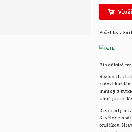
m
:
ě
Vloži
8
n
0
i
1
t
6
Počet ks v kar
p
4
o
1
č
9
e
0
t
0
Bio dětské tě
1
8
Roztomilé ital
4
radost každému
4
mouky z tvrd
které jim dodá
Díky malým tv
Skvěle se hodí
omáčkou. Hrav