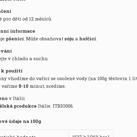
učení
 pro děti od 12 měsíců.
nní informace
uje
pšenici
. Může obsahovat
sóju
a
hořčici
.
ování
jte v chladu a suchu
k použití
ny vhodíme do vařící se osolené vody (na 100g těstovin 1 li
a vaříme
8-10
minut, scedíme.
eno
v Itálii
ělská produkce
Itálie. ITBIO006.
vé údaje na 100g