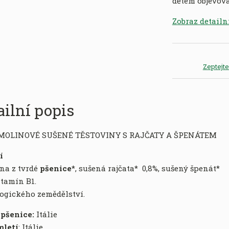
dětem objevova
Zobraz detailn
Zeptejt
ailní popis
EMOLINOVÉ SUŠENÉ TĚSTOVINY S RAJČATY A ŠPENÁTEM
ní
na z tvrdé
pšenice
*, sušená rajčata* 0,8%, sušený špenát*
itamín B1.
logického zemědělství.
pšenice:
​Itálie
letí
: Itálie