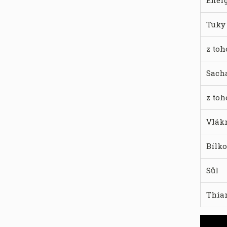
Ener
Tuky
z toh
Sach
z toh
Vlák
Bílk
Sůl
Thiam