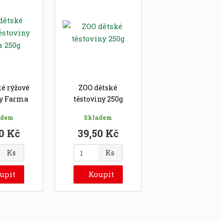
ké rýžové
ZOO dětské
ny Farma
těstoviny 250g
0g
adem
Skladem
0 Kč
39,50 Kč
Z
Ks
Ks
m
ě
upit
Koupit
n
i
t
p