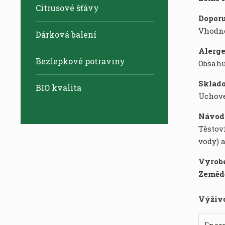
Citrusové šťávy
Dopor
Vhodné
Dárková balení
Alerge
Bezlepkové potraviny
Obsah
Sklad
BIO kvalita
Uchove
Návod 
Těstovi
vody) 
Vyrob
Zeměd
Výživo