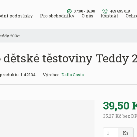
07:00 - 16.00
469 695 018
odní podmínky
Pro obchodníky
O nás
Kontakt
Ochr
Teddy 200g
o dětské těstoviny Teddy 
K
 produktu:
1-42134
Výrobce:
Dalla Costa
ó
d
v
ý
39,50 
r
o
35,27 Kč bez D
b
c
Z
Ks
e