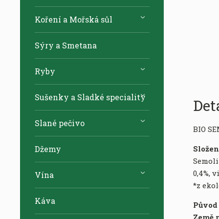
Koření a Mořská sůl
Sýry a Smetana
Ryby
Sušenky a Sladké speciality
Det
Slané pečivo
BIO S
Džemy
Slože
Semoli
0,4%, v
Vína
*z eko
Káva
Původ
Země m