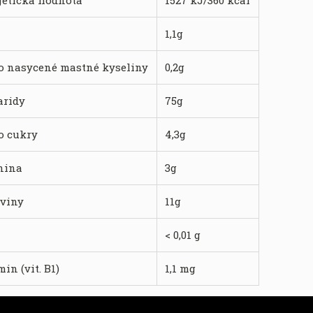
getická hodnota
1527 kJ/360 kcal
1,1g
o nasycené mastné kyseliny
0,2g
aridy
75g
o cukry
4,3g
nina
3g
oviny
11g
< 0,01 g
in (vit. B1)
1,1 mg