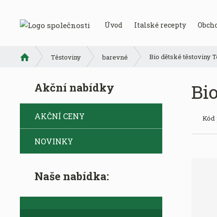
Úvod
Italské recepty
Obch
Ú
Bio dětské těstoviny 
Těstoviny
barevné
v
o
Bi
Akční nabídky
d
n
í
AKČNÍ CENY
Kód
s
t
NOVINKY
r
a
n
a
Naše nabídka: