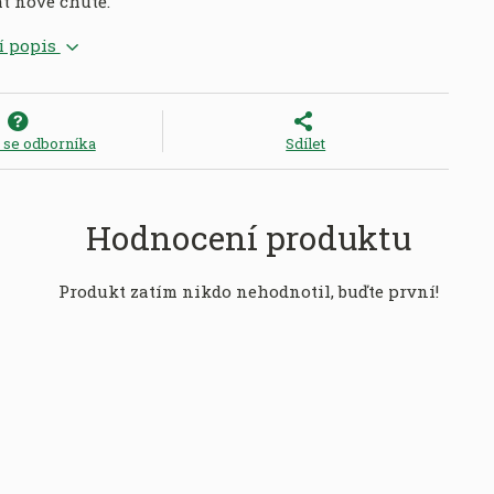
t nové chutě.
í popis
e se odborníka
Sdílet
Hodnocení produktu
Produkt zatím nikdo nehodnotil, buďte první!