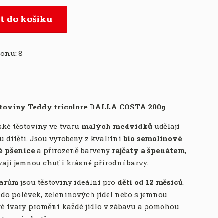
t do košíku
tonu:
8
stoviny Teddy tricolore DALLA COSTA 200g
ské těstoviny ve tvaru
malých medvídků
udělají
 dítěti. Jsou vyrobeny z kvalitní
bio semolinové
é pšenice
a přirozeně barveny
rajčaty a špenátem
,
vají jemnou chuť i krásné přírodní barvy.
arům jsou těstoviny ideální pro
děti od 12 měsíců
.
 do polévek, zeleninových jídel nebo s jemnou
é tvary promění každé jídlo v zábavu a pomohou