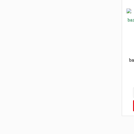
ba
i
t