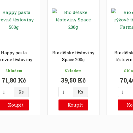
Happy pasta
Bio dětské těstoviny
Bio děts
revné těstoviny
Space 200g
těstovi
500g
25
Skladem
Skladem
Skl
71,80 Kč
39,50 Kč
70,4
Z
Z
Z
Ks
Ks
m
m
m
ě
ě
ě
Koupit
Koupit
Ko
n
n
n
i
i
t
t
p
p
p