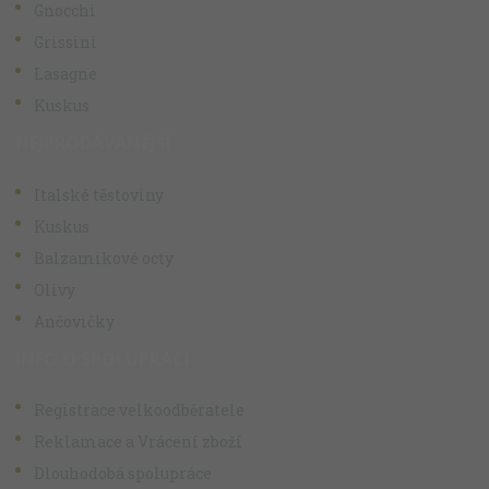
Gnocchi
Grissini
Lasagne
Kuskus
NEJPRODÁVANĚJŠÍ
Italské těstoviny
Kuskus
Balzamikové octy
Olivy
Ančovičky
INFO O SPOLUPRÁCI
Registrace velkoodběratele
Reklamace a Vrácení zboží
Dlouhodobá spolupráce