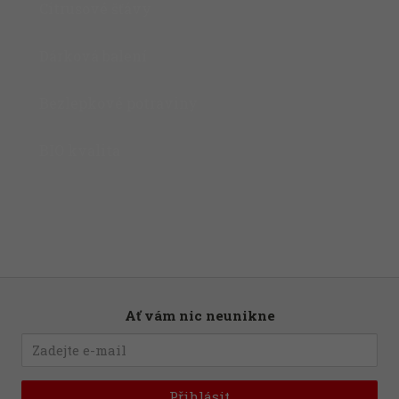
Citrusové šťávy
Dárková balení
Bezlepkové potraviny
BIO kvalita
Ať vám nic neunikne
Přihlásit