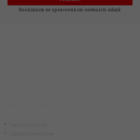
Souhlasím se
zpracováním osobních údajů
.
MOŽNOSTI PLATBY
DOPRAVNÍ SPOLEČNOSTI
Vlastní doprava
NEJČASTĚJI HLEDÁTE
Italské těstoviny
Italské olivové oleje