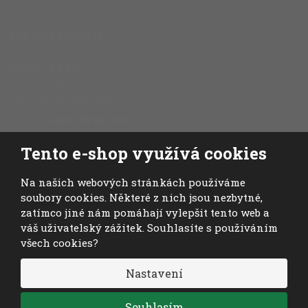
KDE NÁS NAJDETE
CANO CZ s.r.o.
Havlíčkova 516
538 03 Heřmanův Městec
Tel.:
+420 469 695 018
Fax.:
+420 469 696 113
Tento e-shop využívá cookies
Mob.:
+420 724 028 978
E-mail:
cano@cano.cz
Na našich webových stránkách používáme
soubory cookies. Některé z nich jsou nezbytné,
zatímco jiné nám pomáhají vylepšit tento web a
váš uživatelský zážitek. Souhlasíte s používáním
všech cookies?
© 2026, CANO CZ s.r.o. - všechna práva vyhrazena
Nastavení
VISA
MasterCard
Maestro
Souhlasím