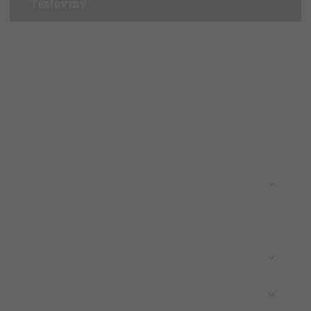
Těstoviny
Semolina, Polenta, Mouky
Kuskus a Bulgur
Gnocchi
Rýže
Oleje a Octy
Olivy
Rajčata a Omáčky
Zelenina a Pesto