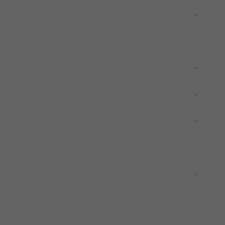
Koření a Mořská sůl
Sýry a Smetana
Ryby
Sušenky a Sladké speciality
Slané pečivo
Džemy
Vína
Káva