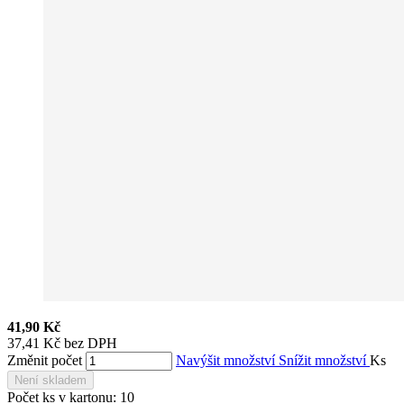
41,90 Kč
37,41 Kč bez DPH
Změnit počet
Navýšit množství
Snížit množství
Ks
Není skladem
Počet ks v kartonu:
10