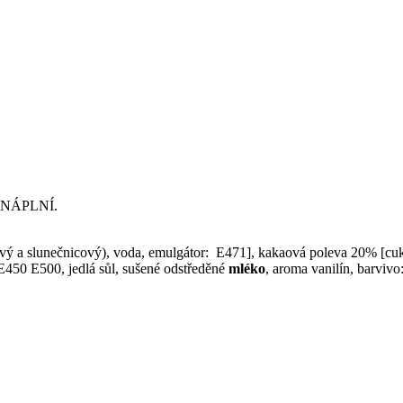
NÁPLNÍ.
vý a slunečnicový), voda, emulgátor: E471], kakaová poleva 20% [cuk
: E450 E500, jedlá sůl, sušené odstředěné
mléko
, aroma vanilín, barvivo