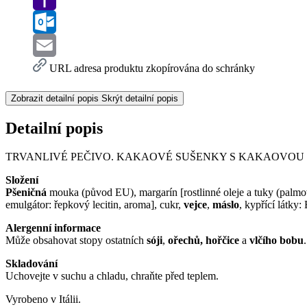
Yahoo
Mail
Outlook.com
Email
URL adresa produktu zkopírována do schránky
Zobrazit detailní popis
Skrýt detailní popis
Detailní popis
TRVANLIVÉ PEČIVO. KAKAOVÉ SUŠENKY S KAKAOVOU 
Složení
Pšeničná
mouka (původ EU), margarín [rostlinné oleje a tuky (palmo
emulgátor: řepkový lecitin, aroma], cukr,
vejce
,
máslo
, kypřící látky
Alergenní informace
Může obsahovat stopy ostatních
sóji
,
ořechů, hořčice
a
vlčího bobu
.
Skladování
Uchovejte v suchu a chladu, chraňte před teplem.
Vyrobeno v Itálii.