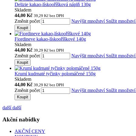
Delizie kakao-lískooříšková náplň 130g
Skladem
44,00 Kč
39,29 Kč
bez DPH
Změnit počet
Navýšit množství
Snížit množstv
Koupit
Fiordineve kakao-lískooříškové 140g
Skladem
44,00 Kč
39,29 Kč
bez DPH
Změnit počet
Navýšit množství
Snížit množstv
Koupit
Krumí kudrnaté tyčinky polomáčené 150g
Skladem
44,00 Kč
39,29 Kč
bez DPH
Změnit počet
Navýšit množství
Snížit množstv
Koupit
další
další
Akční nabídky
AKČNÍ CENY