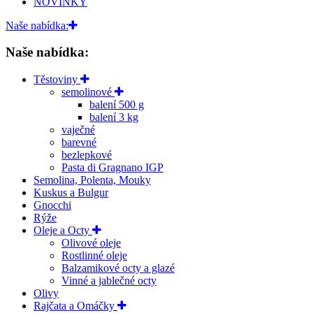
NOVINKY
Naše nabídka:
Naše nabídka:
Těstoviny
semolinové
balení 500 g
balení 3 kg
vaječné
barevné
bezlepkové
Pasta di Gragnano IGP
Semolina, Polenta, Mouky
Kuskus a Bulgur
Gnocchi
Rýže
Oleje a Octy
Olivové oleje
Rostlinné oleje
Balzamikové octy a glazé
Vinné a jablečné octy
Olivy
Rajčata a Omáčky