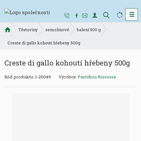
☰
V
y
Ú
h
Těstoviny
semolinové
balení 500 g
v
l
o
Creste di gallo kohoutí hřebeny 500g
e
d
d
n
Creste di gallo kohoutí hřebeny 500g
a
í
t
s
K
Kód produktu:
1-20049
Výrobce:
Pastificio Riscossa
t
ó
r
d
a
v
n
ý
a
r
o
b
c
e