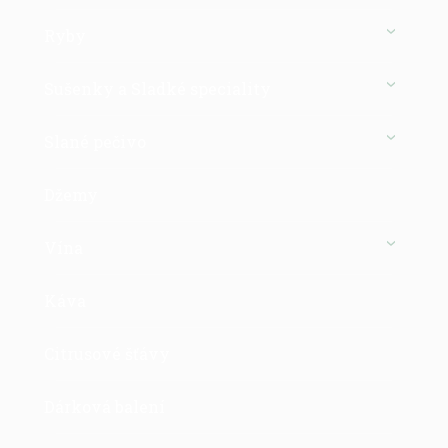
Ryby
Sušenky a Sladké speciality
Slané pečivo
Džemy
Vína
Káva
Citrusové šťávy
Dárková balení