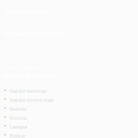
MOŽNOSTI PLATBY
DOPRAVNÍ SPOLEČNOSTI
Vlastní doprava
NEJČASTĚJI HLEDÁTE
Italské těstoviny
Italské olivové oleje
Gnocchi
Grissini
Lasagne
Kuskus