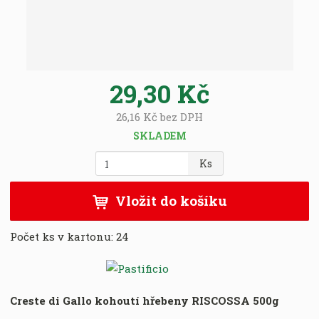
:
8
0
1
1
29,30 Kč
7
8
26,16 Kč bez DPH
0
0
SKLADEM
0
Z
Ks
9
m
4
ě
9
Vložit do košíku
n
9
i
Počet ks v kartonu:
24
t
p
o
č
e
Creste di Gallo kohoutí hřebeny RISCOSSA 500g​
t