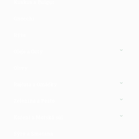
Kuskus a Bulgur
Gnocchi
Rýže
Oleje a Octy
Olivy
Rajčata a Omáčky
Zelenina a Pesto
Koření a Mořská sůl
Sýry a Smetana