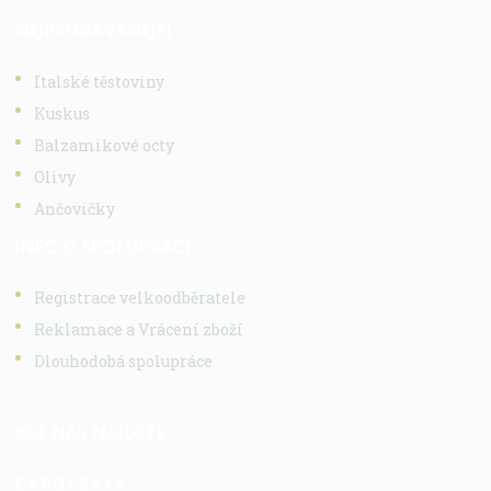
NEJPRODÁVANĚJŠÍ
Italské těstoviny
Kuskus
Balzamikové octy
Olivy
Ančovičky
INFO O SPOLUPRÁCI
Registrace velkoodběratele
Reklamace a Vrácení zboží
Dlouhodobá spolupráce
KDE NÁS NAJDETE
CANO CZ s.r.o.