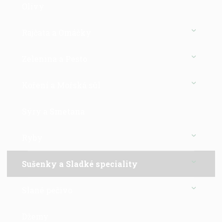
Olivy
Rajčata a Omáčky
Zelenina a Pesto
Koření a Mořská sůl
Sýry a Smetana
Ryby
Sušenky a Sladké speciality
Slané pečivo
Džemy