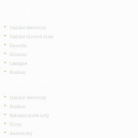
Vlastní doprava
NEJČASTĚJI HLEDÁTE
Italské těstoviny
Italské olivové oleje
Gnocchi
Grissini
Lasagne
Kuskus
NEJPRODÁVANĚJŠÍ
Italské těstoviny
Kuskus
Balzamikové octy
Olivy
Ančovičky