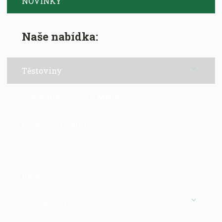
NOVINKY
Naše nabídka:
Těstoviny
Semolina, Polenta, Mouky
Kuskus a Bulgur
Gnocchi
Rýže
Oleje a Octy