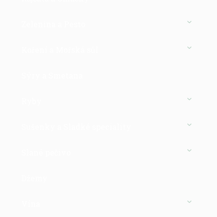
Zelenina a Pesto
Koření a Mořská sůl
Sýry a Smetana
Ryby
Sušenky a Sladké speciality
Slané pečivo
Džemy
Vína