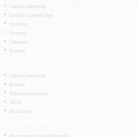
Italské těstoviny
Italské olivové oleje
Gnocchi
Grissini
Lasagne
Kuskus
NEJPRODÁVANĚJŠÍ
Italské těstoviny
Kuskus
Balzamikové octy
Olivy
Ančovičky
INFO O SPOLUPRÁCI
Registrace velkoodběratele