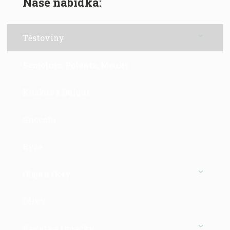
Naše nabídka:
Těstoviny
Semolina, Polenta, Mouky
Kuskus a Bulgur
Gnocchi
Rýže
Oleje a Octy
Olivy
Rajčata a Omáčky