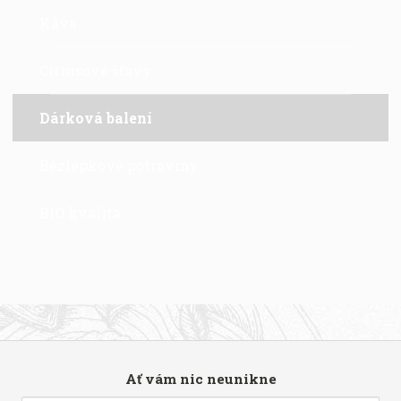
Káva
Citrusové šťávy
Dárková balení
Bezlepkové potraviny
BIO kvalita
Ať vám nic neunikne