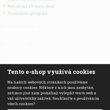
Reklamace a Vrácení zboží
Dlouhodobá spolupráce
KDE NÁS NAJDETE
CANO CZ s.r.o.
Havlíčkova 516
538 03 Heřmanův Městec
Tel.:
+420 469 695 018
Fax.:
+420 469 696 113
Tento e-shop využívá cookies
Mob.:
+420 724 028 978
E-mail:
cano@cano.cz
Na našich webových stránkách používáme
soubory cookies. Některé z nich jsou nezbytné,
zatímco jiné nám pomáhají vylepšit tento web a
váš uživatelský zážitek. Souhlasíte s používáním
všech cookies?
© 2026, CANO CZ s.r.o. - všechna práva vyhrazena