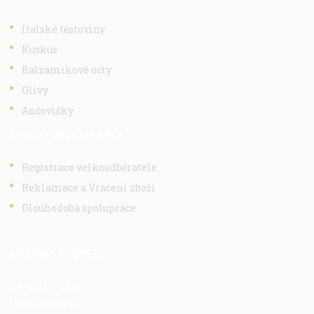
Italské těstoviny
Kuskus
Balzamikové octy
Olivy
Ančovičky
INFO O SPOLUPRÁCI
Registrace velkoodběratele
Reklamace a Vrácení zboží
Dlouhodobá spolupráce
KDE NÁS NAJDETE
CANO CZ s.r.o.
Havlíčkova 516