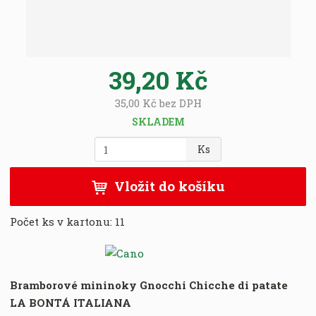
8
0
0
8
39,20 Kč
5
5
35,00 Kč bez DPH
0
9
SKLADEM
7
Z
Ks
0
m
0
ě
1
Vložit do košíku
n
1
i
Počet ks v kartonu:
11
t
p
o
č
e
Bramborové mininoky Gnocchi Chicche di patate
t
LA BONTÁ ITALIANA