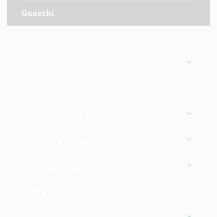
Gnocchi
Rýže
Oleje a Octy
Olivy
Rajčata a Omáčky
Zelenina a Pesto
Koření a Mořská sůl
Sýry a Smetana