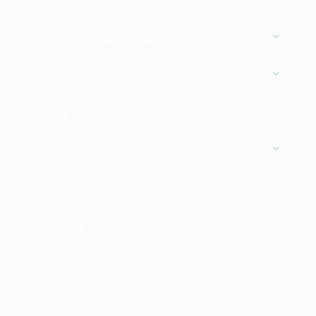
Ryby
Sušenky a Sladké speciality
Slané pečivo
Džemy
Vína
Káva
Citrusové šťávy
Dárková balení
Bezlepkové potraviny