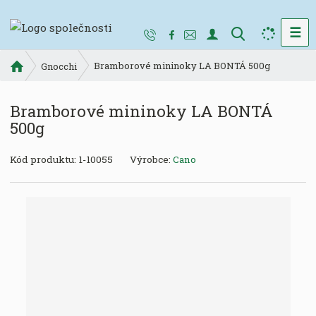
☰
V
y
Ú
Bramborové mininoky LA BONTÁ 500g
h
Gnocchi
v
l
o
e
Bramborové mininoky LA BONTÁ
d
d
500g
n
a
í
t
K
s
Kód produktu:
1-10055
Výrobce:
Cano
ó
t
d
r
v
a
ý
n
r
a
o
b
c
e
: