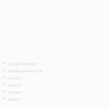
MOŽNOSTI PLATBY
DOPRAVNÍ SPOLEČNOSTI
Vlastní doprava
NEJČASTĚJI HLEDÁTE
Italské těstoviny
Italské olivové oleje
Gnocchi
Grissini
Lasagne
Kuskus
NEJPRODÁVANĚJŠÍ