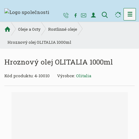
☰
V
y
Ú
h
Oleje a Octy
Rostlinné oleje
v
l
o
Hroznový olej OLITALIA 1000ml
e
d
d
n
Hroznový olej OLITALIA 1000ml
a
í
t
s
K
Kód produktu:
4-10010
Výrobce:
Olitalia
t
ó
r
d
a
v
n
ý
a
r
o
b
c
e