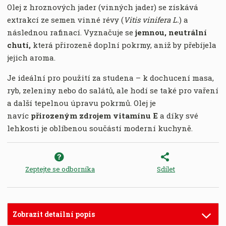
Olej z hroznových jader (vinných jader) se získává
extrakcí ze semen vinné révy (
Vitis vinifera L.
) a
následnou rafinací. Vyznačuje se
jemnou, neutrální
chutí,
která přirozeně doplní pokrmy, aniž by přebíjela
jejich aroma.
Je ideální pro použití za studena – k dochucení masa,
ryb, zeleniny nebo do salátů, ale hodí se také pro vaření
a další tepelnou úpravu pokrmů. Olej je
navíc
přirozeným zdrojem vitamínu E
a díky své
lehkosti je oblíbenou součástí moderní kuchyně.
Zeptejte se odborníka
Sdílet
Zobrazit detailní popis