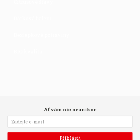
Citrusové šťávy
Dárková balení
Bezlepkové potraviny
BIO kvalita
Ať vám nic neunikne
Přihlásit