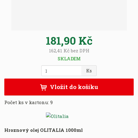
:
8
0
0
7
181,90 Kč
1
5
162,41 Kč bez DPH
0
0
SKLADEM
0
Z
Ks
0
m
3
ě
2
Vložit do košíku
n
6
i
Počet ks v kartonu:
9
t
p
o
č
e
Hroznový olej OLITALIA 1000ml
t