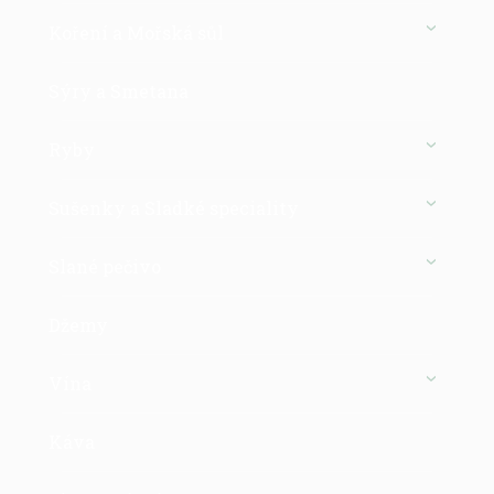
Koření a Mořská sůl
Sýry a Smetana
Ryby
Sušenky a Sladké speciality
Slané pečivo
Džemy
Vína
Káva