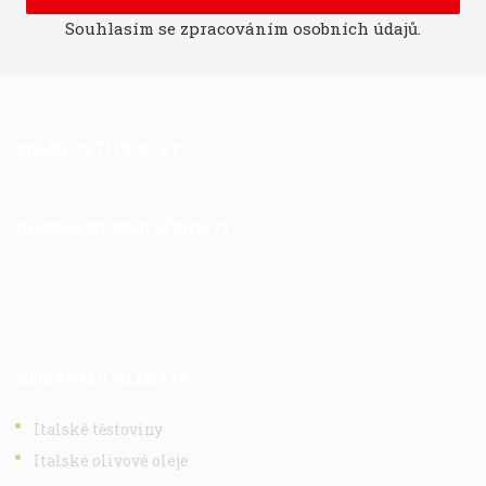
Souhlasím se
zpracováním osobních údajů
.
MOŽNOSTI PLATBY
DOPRAVNÍ SPOLEČNOSTI
Vlastní doprava
NEJČASTĚJI HLEDÁTE
Italské těstoviny
Italské olivové oleje