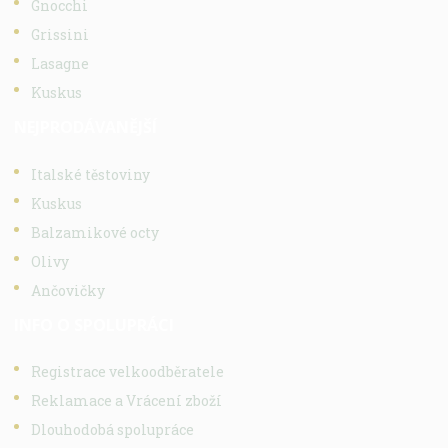
Gnocchi
Grissini
Lasagne
Kuskus
NEJPRODÁVANĚJŠÍ
Italské těstoviny
Kuskus
Balzamikové octy
Olivy
Ančovičky
INFO O SPOLUPRÁCI
Registrace velkoodběratele
Reklamace a Vrácení zboží
Dlouhodobá spolupráce