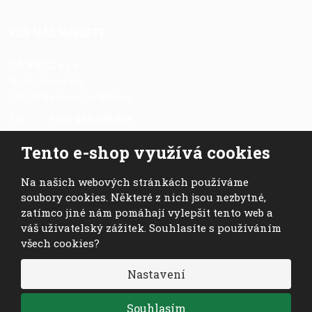
KDE NÁS NAJDETE
CANO CZ s.r.o.
Havlíčkova 516
538 03 Heřmanův Městec
Tel.:
+420 469 695 018
Fax.:
+420 469 696 113
Tento e-shop využívá cookies
Mob.:
+420 724 028 978
E-mail:
cano@cano.cz
Na našich webových stránkách používáme
soubory cookies. Některé z nich jsou nezbytné,
zatímco jiné nám pomáhají vylepšit tento web a
váš uživatelský zážitek. Souhlasíte s používáním
všech cookies?
© 2026, CANO CZ s.r.o. - všechna práva vyhrazena
Nastavení
VISA
MasterCard
Maestro
Souhlasím