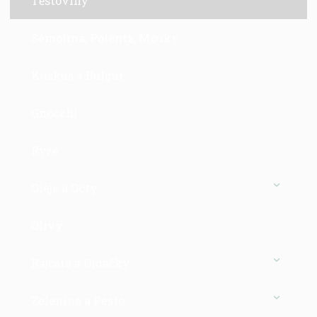
Těstoviny
Semolina, Polenta, Mouky
Kuskus a Bulgur
Gnocchi
Rýže
Oleje a Octy
Olivy
Rajčata a Omáčky
Zelenina a Pesto