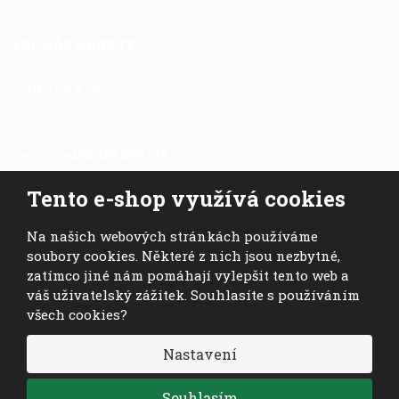
KDE NÁS NAJDETE
CANO CZ s.r.o.
Havlíčkova 516
538 03 Heřmanův Městec
Tel.:
+420 469 695 018
Fax.:
+420 469 696 113
Tento e-shop využívá cookies
Mob.:
+420 724 028 978
E-mail:
cano@cano.cz
Na našich webových stránkách používáme
soubory cookies. Některé z nich jsou nezbytné,
zatímco jiné nám pomáhají vylepšit tento web a
váš uživatelský zážitek. Souhlasíte s používáním
všech cookies?
© 2026, CANO CZ s.r.o. - všechna práva vyhrazena
Nastavení
VISA
MasterCard
Maestro
Souhlasím