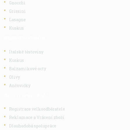
Gnocchi
Grissini
Lasagne
Kuskus
NEJPRODÁVANĚJŠÍ
Italské těstoviny
Kuskus
Balzamikové octy
Olivy
Ančovičky
INFO O SPOLUPRÁCI
Registrace velkoodběratele
Reklamace a Vrácení zboží
Dlouhodobá spolupráce