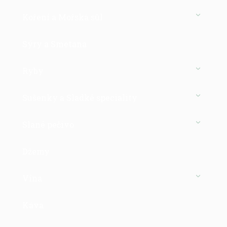
Koření a Mořská sůl
Sýry a Smetana
Ryby
Sušenky a Sladké speciality
Slané pečivo
Džemy
Vína
Káva