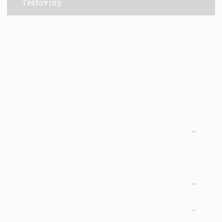
Těstoviny
Semolina, Polenta, Mouky
Kuskus a Bulgur
Gnocchi
Rýže
Oleje a Octy
Olivy
Rajčata a Omáčky
Zelenina a Pesto