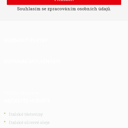
Souhlasím se
zpracováním osobních údajů
.
MOŽNOSTI PLATBY
DOPRAVNÍ SPOLEČNOSTI
Vlastní doprava
NEJČASTĚJI HLEDÁTE
Italské těstoviny
Italské olivové oleje