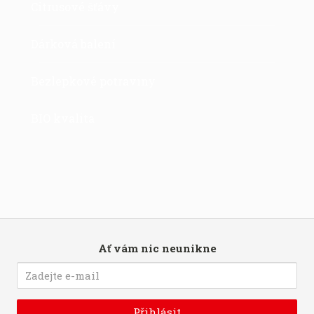
Citrusové šťávy
Dárková balení
Bezlepkové potraviny
BIO kvalita
Ať vám nic neunikne
Přihlásit