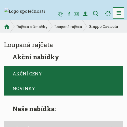
☰
V
y
Ú
Gruppo Cavicchi
h
Rajčata a Omáčky
Loupaná rajčata
v
l
o
e
Loupaná rajčata
d
d
n
a
Akční nabídky
í
t
s
t
AKČNÍ CENY
r
a
NOVINKY
n
a
Naše nabídka: