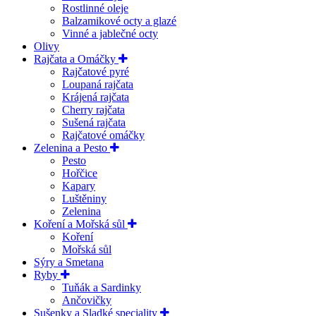
Rostlinné oleje
Balzamikové octy a glazé
Vinné a jablečné octy
Olivy
Rajčata a Omáčky
Rajčatové pyré
Loupaná rajčata
Krájená rajčata
Cherry rajčata
Sušená rajčata
Rajčatové omáčky
Zelenina a Pesto
Pesto
Hořčice
Kapary
Luštěniny
Zelenina
Koření a Mořská sůl
Koření
Mořská sůl
Sýry a Smetana
Ryby
Tuňák a Sardinky
Ančovičky
Sušenky a Sladké speciality