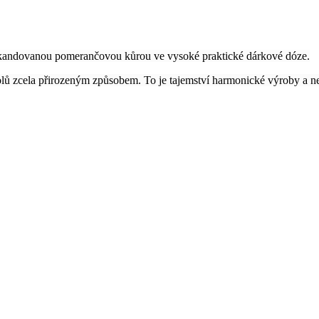
 a kandovanou pomerančovou kůrou ve vysoké praktické dárkové dóze.
olů zcela přirozeným způsobem. To je tajemství harmonické výroby a n