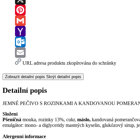
X
Pinterest
Gmail
Yahoo
Mail
Outlook.com
Email
URL adresa produktu zkopírována do schránky
Zobrazit detailní popis
Skrýt detailní popis
Detailní popis
JEMNÉ PEČIVO S ROZINKAMI A KANDOVANOU POMER
Složení
Pšeničná
mouka, rozinky 13%, cukr,
máslo,
kandovaná pomerančov
emulgátor:
mono- a diglyceridy mastných
kyselin, glukózový sirup, je
Alergenní informace