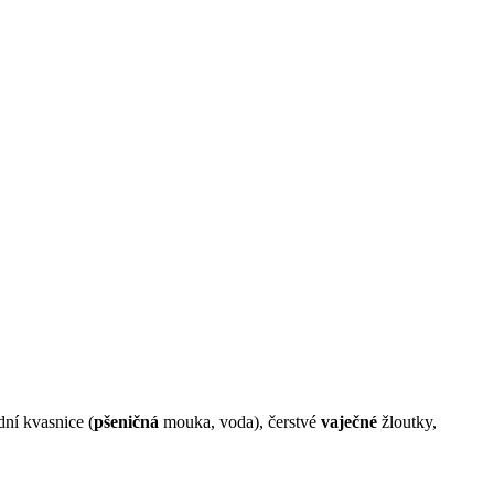
odní
kvasnice (
pšeničná
mouka, voda), č
erstvé
vaječné
žloutky,