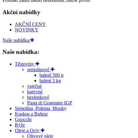
Produkt zatím nikdo nehodnotil, buďte první!
Akční nabídky
AKČNÍ CENY
NOVINKY
Naše nabídka:
Naše nabídka:
Těstoviny
semolinové
balení 500 g
balení 3 kg
vaječné
barevné
bezlepkové
Pasta di Gragnano IGP
Semolina, Polenta, Mouky
Kuskus a Bulgur
Gnocchi
Rýže
Oleje a Octy
Olivové oleje