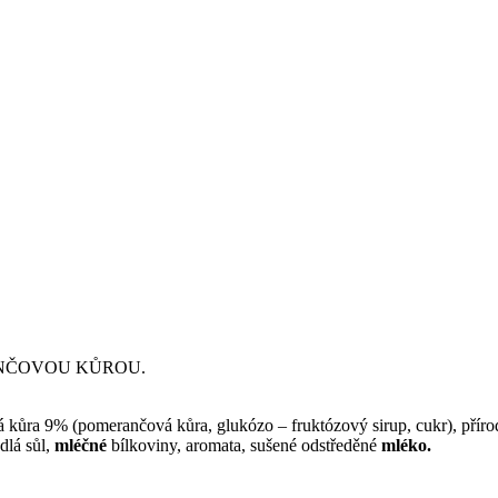
ANČOVOU KŮROU.
á kůra 9%
(pomerančová kůra, glukózo –
fruktózový sirup, cukr), přír
dlá sůl,
mléčné
bílkoviny, aromata, sušené
odstředěné
mléko.