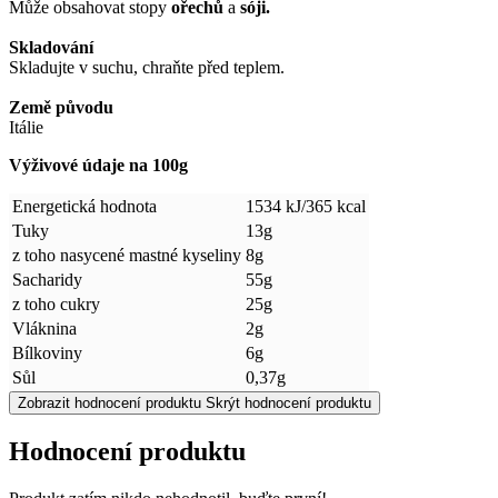
Může obsahovat
stopy
ořechů
a
sóji.
Skladování
Skladujte
v suchu, chraňte před teplem.
Země původu
Itálie
Výživové údaje na 100g
Energetická hodnota
1534 kJ/365 kcal
Tuky
13g
z toho nasycené mastné kyseliny
8g
Sacharidy
55g
z toho cukry
25g
Vláknina
2g
Bílkoviny
6g
Sůl
0,37g
Zobrazit hodnocení produktu
Skrýt hodnocení produktu
Hodnocení produktu