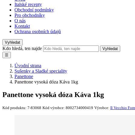
Italské recepty
Obchodní podmínky
Pro obchodníky
O nás
Kontakt
Ochrana osobních údajů
Vyhledat
Kdo hledá, ten najde
Vyhledat
☰
Úvodní strana
Sušenky a Sladké speciality
Panettone
Panettone vysoká dóza Káva 1kg
Panettone vysoká dóza Káva 1kg
Kód produktu:
7-83068
Kód výrobce:
8002734000419
Výrobce:
Il Vecchio For