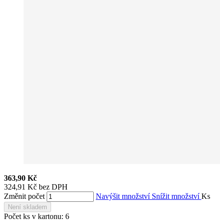
363,90 Kč
324,91 Kč bez DPH
Změnit počet
Navýšit množství
Snížit množství
Ks
Není skladem
Počet ks v kartonu:
6