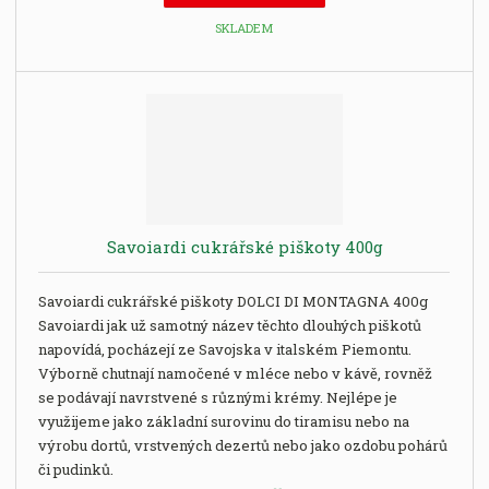
i
t
SKLADEM
p
o
č
e
t
Savoiardi cukrářské piškoty 400g
Savoiardi cukrářské piškoty DOLCI DI MONTAGNA 400g
Savoiardi jak už samotný název těchto dlouhých piškotů
napovídá, pocházejí ze Savojska v italském Piemontu.
Výborně chutnají namočené v mléce nebo v kávě, rovněž
se podávají navrstvené s různými krémy. Nejlépe je
využijeme jako základní surovinu do tiramisu nebo na
výrobu dortů, vrstvených dezertů nebo jako ozdobu pohárů
či pudinků.