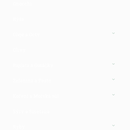
Gnocchi
Rýže
Oleje a Octy
Olivy
Rajčata a Omáčky
Zelenina a Pesto
Koření a Mořská sůl
Sýry a Smetana
Ryby