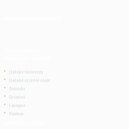
DOPRAVNÍ SPOLEČNOSTI
Vlastní doprava
NEJČASTĚJI HLEDÁTE
Italské těstoviny
Italské olivové oleje
Gnocchi
Grissini
Lasagne
Kuskus
NEJPRODÁVANĚJŠÍ