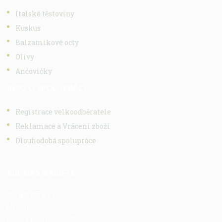
Italské těstoviny
Kuskus
Balzamikové octy
Olivy
Ančovičky
INFO O SPOLUPRÁCI
Registrace velkoodběratele
Reklamace a Vrácení zboží
Dlouhodobá spolupráce
KDE NÁS NAJDETE
CANO CZ s.r.o.
Havlíčkova 516
538 03 Heřmanův Městec