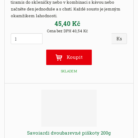
tiramis do skleničky nebo v kombinaci s kávou nebo
začněte den jednoduše a s chutí. Každé sousto je jemným
okamžikem lahodnosti.
45,40 Kč
Cena bez DPH 40,54 Kč
Z
Ks
m
ě
n
Koupit
i
t
SKLADEM
p
o
č
e
t
Savoiardi dvoubarevné piškoty 200g