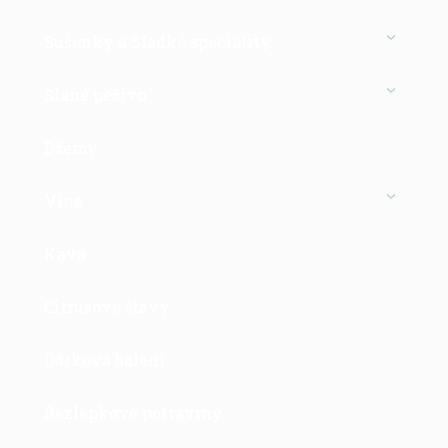
Sušenky a Sladké speciality
Slané pečivo
Džemy
Vína
Káva
Citrusové šťávy
Dárková balení
Bezlepkové potraviny