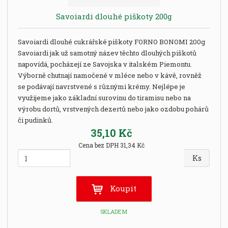
Savoiardi dlouhé piškoty 200g
Savoiardi dlouhé cukrářské piškoty FORNO BONOMI 200g
Savoiardi jak už samotný název těchto dlouhých piškotů
napovídá, pocházejí ze Savojska v italském Piemontu.
Výborně chutnají namočené v mléce nebo v kávě, rovněž
se podávají navrstvené s různými krémy. Nejlépe je
využijeme jako základní surovinu do tiramisu nebo na
výrobu dortů, vrstvených dezertů nebo jako ozdobu pohárů
či pudinků.
35,10 Kč
Cena bez DPH 31,34 Kč
Z
Ks
m
ě
n
Koupit
i
t
SKLADEM
p