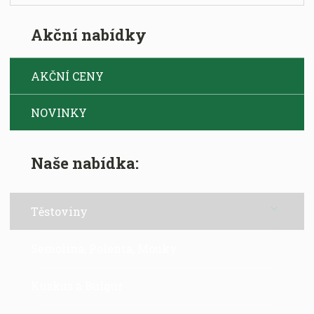
o
č
Akční nabídky
e
t
AKČNÍ CENY
NOVINKY
Naše nabídka:
Těstoviny
Semolina, Polenta, Mouky
Kuskus a Bulgur