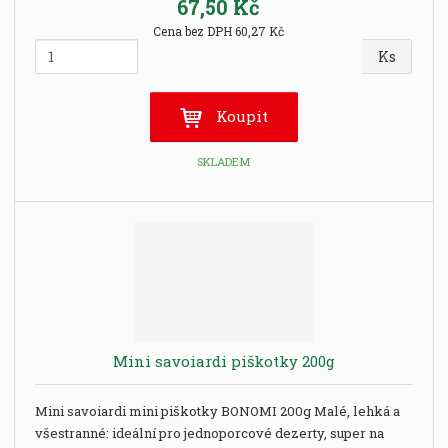
67,50 Kč
Cena bez DPH 60,27 Kč
Z
Ks
m
ě
n
Koupit
i
t
SKLADEM
p
o
č
e
t
Mini savoiardi piškotky 200g
Mini savoiardi mini piškotky BONOMI 200g Malé, lehká a
všestranné: ideální pro jednoporcové dezerty, super na