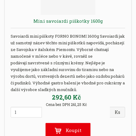
k
k
v
p
o
o
ý
r
o
v
v
v
Mini savoiardi piškotky 1600g
d
ý
ý
ý
u
v
v
p
k
Savoiardi mini piškoty FORNO BONOMI 1600g Savoiardi jak
ý
ý
i
t
už samotný název těchto mini piškotků napovídá, pocházejí
p
p
s
ů
ze Savojska v italském Piemontu. Výborně chutnají
i
i
namočené v mléce nebo v kávě, rovněž se
s
s
podávají navrstvené s různými krémy. Nejlépe je
využijeme jako základní surovinu do tiramisu nebo na
výrobu dortů, vrstvených dezertů nebo jako ozdobu pohárů
či pudinků. Výhodné gastro balení je vhodné pro cukrárny a
další výrobce sladkých moučníků.
292,60 Kč
Cena bez DPH 261,25 Kč
Z
Ks
m
ě
n
Koupit