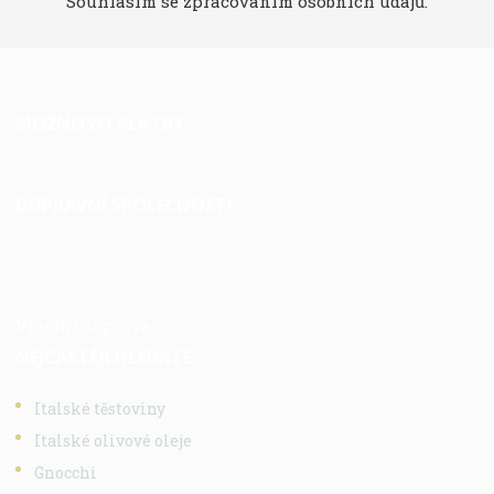
Souhlasím se
zpracováním osobních údajů
.
MOŽNOSTI PLATBY
DOPRAVNÍ SPOLEČNOSTI
Vlastní doprava
NEJČASTĚJI HLEDÁTE
Italské těstoviny
Italské olivové oleje
Gnocchi