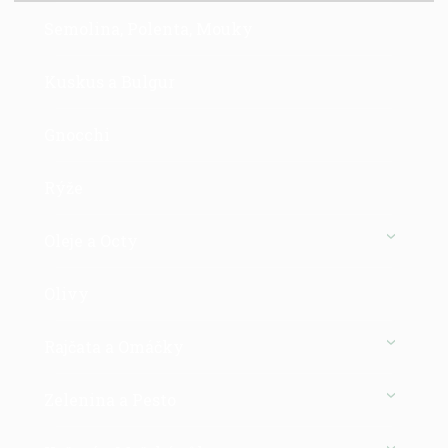
Semolina, Polenta, Mouky
Kuskus a Bulgur
Gnocchi
Rýže
Oleje a Octy
Olivy
Rajčata a Omáčky
Zelenina a Pesto