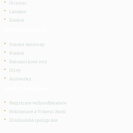
Grissini
Lasagne
Kuskus
NEJPRODÁVANĚJŠÍ
Italské těstoviny
Kuskus
Balzamikové octy
Olivy
Ančovičky
INFO O SPOLUPRÁCI
Registrace velkoodběratele
Reklamace a Vrácení zboží
Dlouhodobá spolupráce