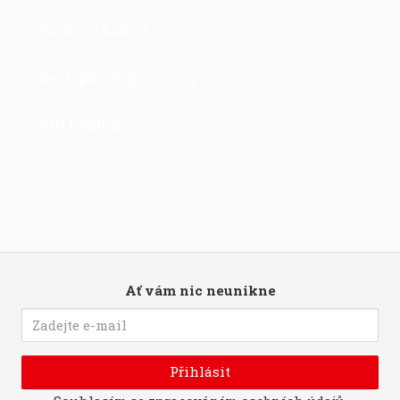
Dárková balení
Bezlepkové potraviny
BIO kvalita
Ať vám nic neunikne
Přihlásit