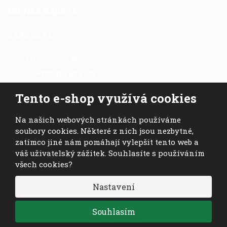
KDE NÁS NAJDETE
CANO CZ s.r.o.
Havlíčkova 516
538 03 Heřmanův Městec
Tel.:
+420 469 695 018
Fax.:
+420 469 696 113
Tento e-shop využívá cookies
Mob.:
+420 724 028 978
E-mail:
cano@cano.cz
Na našich webových stránkách používáme
soubory cookies. Některé z nich jsou nezbytné,
zatímco jiné nám pomáhají vylepšit tento web a
váš uživatelský zážitek. Souhlasíte s používáním
všech cookies?
© 2026, CANO CZ s.r.o. - všechna práva vyhrazena
Nastavení
VISA
MasterCard
Maestro
Souhlasím