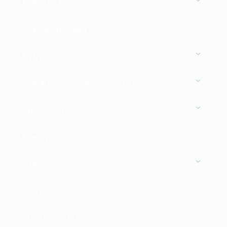
Koření a Mořská sůl
Sýry a Smetana
Ryby
Sušenky a Sladké speciality
Slané pečivo
Džemy
Vína
Káva
Citrusové šťávy