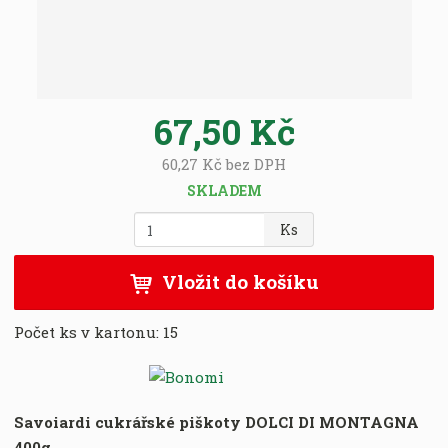
:
8
0
0
2
67,50 Kč
7
2
60,27 Kč bez DPH
0
0
SKLADEM
0
Z
Ks
1
m
9
ě
4
Vložit do košíku
n
9
i
Počet ks v kartonu:
15
t
p
o
č
e
Savoiardi cukrářské piškoty DOLCI DI MONTAGNA
t
400g