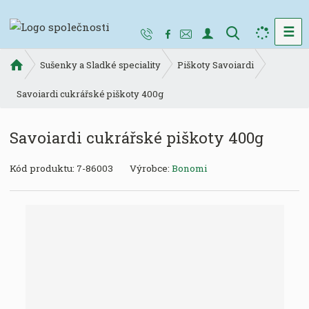
☰
V
y
Ú
h
Sušenky a Sladké speciality
Piškoty Savoiardi
v
l
o
Savoiardi cukrářské piškoty 400g
e
d
d
n
Savoiardi cukrářské piškoty 400g
a
í
t
s
K
Kód produktu:
7-86003
Výrobce:
Bonomi
t
ó
r
d
a
v
n
ý
a
r
o
b
c
e