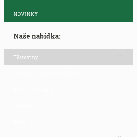
NOVINKY
Naše nabídka:
Těstoviny
Semolina, Polenta, Mouky
Kuskus a Bulgur
Gnocchi
Rýže