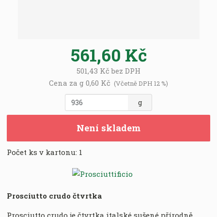
561,60 Kč
501,43 Kč bez DPH
Cena za g
0,60 Kč
(Včetně DPH 12 %)
Z
g
m
ě
Není skladem
n
i
Počet ks v kartonu:
1
t
p
o
č
e
Prosciutto crudo čtvrtka
t
Prosciutto crudo
je čtvrtka italské sušené přírodně