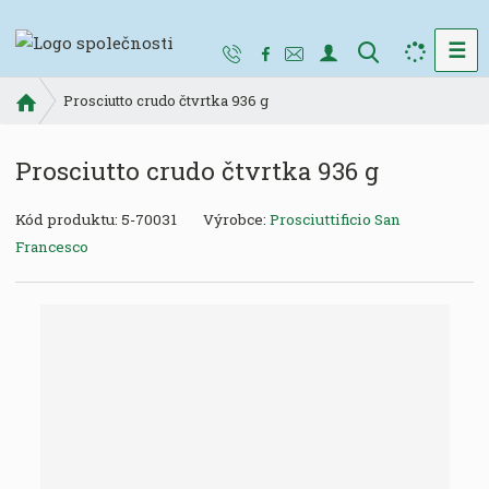
☰
V
y
Ú
Prosciutto crudo čtvrtka 936 g
h
v
l
o
e
Prosciutto crudo čtvrtka 936 g
d
d
n
a
Kód produktu:
5-70031
Výrobce:
Prosciuttificio San
í
t
s
Francesco
t
r
a
n
a