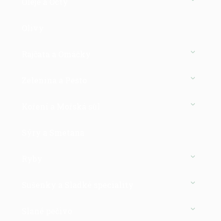
Oleje a Octy
Olivy
Rajčata a Omáčky
Zelenina a Pesto
Koření a Mořská sůl
Sýry a Smetana
Ryby
Sušenky a Sladké speciality
Slané pečivo