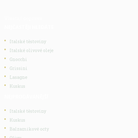
Vlastní doprava
NEJČASTĚJI HLEDÁTE
Italské těstoviny
Italské olivové oleje
Gnocchi
Grissini
Lasagne
Kuskus
NEJPRODÁVANĚJŠÍ
Italské těstoviny
Kuskus
Balzamikové octy
Olivy