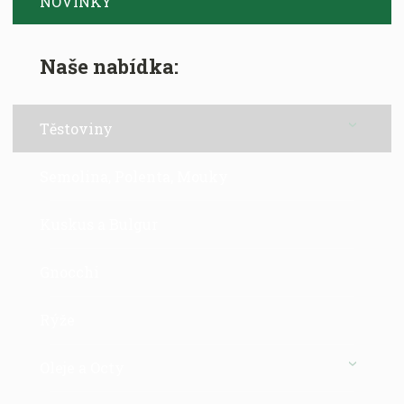
NOVINKY
Naše nabídka:
Těstoviny
Semolina, Polenta, Mouky
Kuskus a Bulgur
Gnocchi
Rýže
Oleje a Octy