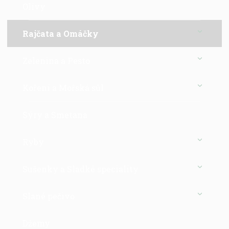
Olivy
Rajčata a Omáčky
Zelenina a Pesto
Koření a Mořská sůl
Sýry a Smetana
Ryby
Sušenky a Sladké speciality
Slané pečivo
Džemy