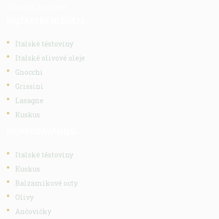
Vlastní doprava
NEJČASTĚJI HLEDÁTE
Italské těstoviny
Italské olivové oleje
Gnocchi
Grissini
Lasagne
Kuskus
NEJPRODÁVANĚJŠÍ
Italské těstoviny
Kuskus
Balzamikové octy
Olivy
Ančovičky