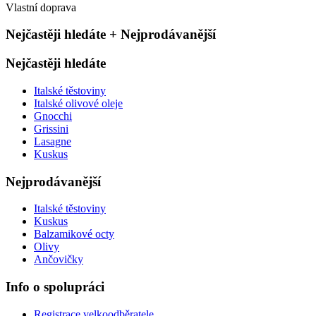
Vlastní doprava
Nejčastěji hledáte + Nejprodávanější
Nejčastěji hledáte
Italské těstoviny
Italské olivové oleje
Gnocchi
Grissini
Lasagne
Kuskus
Nejprodávanější
Italské těstoviny
Kuskus
Balzamikové octy
Olivy
Ančovičky
Info o spolupráci
Registrace velkoodběratele