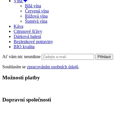
Vína
Bílá vína
Červená vína
Růžová vína
Šumivá vína
Káva
Citrusové šťávy
Dárková balení
Bezlepkové potraviny
BIO kvalita
Ať vám nic neunikne
Přihlásit
Souhlasím se
zpracováním osobních údajů
.
Možnosti platby
Dopravní společnosti