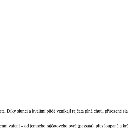
a. Díky slunci a kvalitní půdě vznikají rajčata plná chuti, přirozené sla
ní vaření – od jemného rajčatového pyré (passata), přes loupaná a kráj