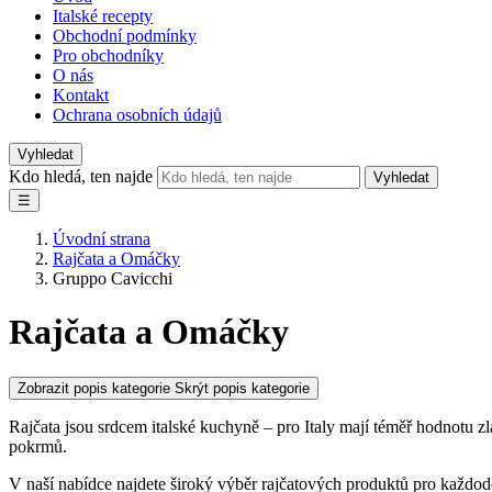
Italské recepty
Obchodní podmínky
Pro obchodníky
O nás
Kontakt
Ochrana osobních údajů
Vyhledat
Kdo hledá, ten najde
Vyhledat
☰
Úvodní strana
Rajčata a Omáčky
Gruppo Cavicchi
Rajčata a Omáčky
Zobrazit popis kategorie
Skrýt popis kategorie
Rajčata jsou srdcem italské kuchyně – pro Italy mají téměř hodnotu zlat
pokrmů.
V naší nabídce najdete široký výběr rajčatových produktů pro každoden