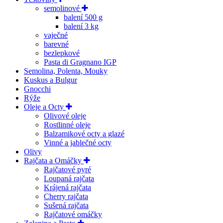
semolinové
balení 500 g
balení 3 kg
vaječné
barevné
bezlepkové
Pasta di Gragnano IGP
Semolina, Polenta, Mouky
Kuskus a Bulgur
Gnocchi
Rýže
Oleje a Octy
Olivové oleje
Rostlinné oleje
Balzamikové octy a glazé
Vinné a jablečné octy
Olivy
Rajčata a Omáčky
Rajčatové pyré
Loupaná rajčata
Krájená rajčata
Cherry rajčata
Sušená rajčata
Rajčatové omáčky