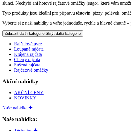
slunci. Nechybí ani hotové rajčatové omáčky (sugo), které vám umožní
Tyto produkty jsou ideální pro přípravu těstovin, pizzy, polévek, omáče
Vyberte si z naší nabídky a vařte jednoduše, rychle a hlavně chutně – 
Zobrazit další kategorie
Skrýt další kategorie
Rajčatové pyré
Loupaná rajčata
Krájená rajčata
Cherry rajčata
Sušená rajčata
Rajčatové omáčky
Akční nabídky
AKČNÍ CENY
NOVINKY
Naše nabídka:
Naše nabídka:
Těstoviny