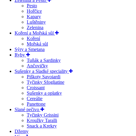
Zelenina a Pesto
Pesto
Hořčice
Kapary
Luštěniny
Zelenina
Koření a Mořská sůl
Koření
Mořská sůl
Sýry a Smetana
Ryby
Tuňák a Sardinky
Ančovičky
Sušenky a Sladké speciality
Piškoty Savoiardi
Tyčinky Sfogliatine
Croissant
Sušenky a oplatky
Cereálie
Panettone
Slané pečivo
Tyčinky Grissini
Kroužky Taralli
Snack a Krekry
Džemy