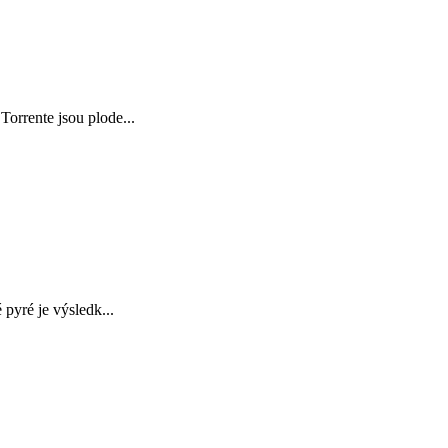
rrente jsou plode...
yré je výsledk...