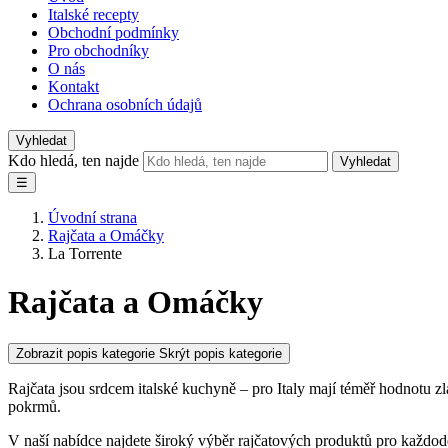
Italské recepty
Obchodní podmínky
Pro obchodníky
O nás
Kontakt
Ochrana osobních údajů
Vyhledat
Kdo hledá, ten najde
Vyhledat
☰
Úvodní strana
Rajčata a Omáčky
La Torrente
Rajčata a Omáčky
Zobrazit popis kategorie
Skrýt popis kategorie
Rajčata jsou srdcem italské kuchyně – pro Italy mají téměř hodnotu zlat
pokrmů.
V naší nabídce najdete široký výběr rajčatových produktů pro každoden