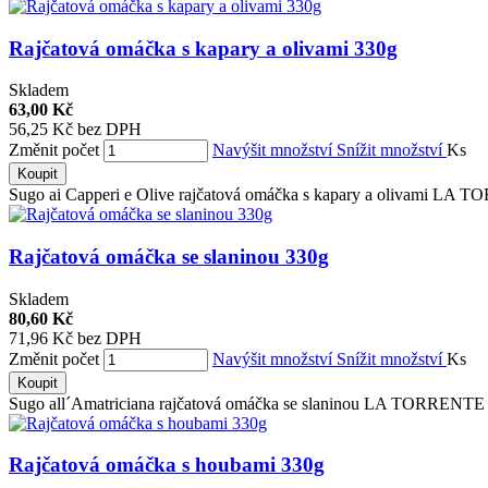
Rajčatová omáčka s kapary a olivami 330g
Skladem
63,00 Kč
56,25 Kč bez DPH
Změnit počet
Navýšit množství
Snížit množství
Ks
Koupit
Sugo ai Capperi e Olive rajčatová omáčka s kapary a olivami LA 
Rajčatová omáčka se slaninou 330g
Skladem
80,60 Kč
71,96 Kč bez DPH
Změnit počet
Navýšit množství
Snížit množství
Ks
Koupit
Sugo all´Amatriciana rajčatová omáčka se slaninou LA TORRENTE 
Rajčatová omáčka s houbami 330g