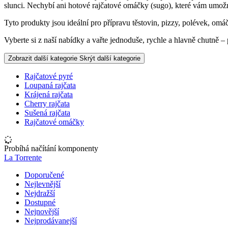
slunci. Nechybí ani hotové rajčatové omáčky (sugo), které vám umožní
Tyto produkty jsou ideální pro přípravu těstovin, pizzy, polévek, omáče
Vyberte si z naší nabídky a vařte jednoduše, rychle a hlavně chutně – 
Zobrazit další kategorie
Skrýt další kategorie
Rajčatové pyré
Loupaná rajčata
Krájená rajčata
Cherry rajčata
Sušená rajčata
Rajčatové omáčky
Probíhá načítání komponenty
La Torrente
Doporučené
Nejlevnější
Nejdražší
Dostupné
Nejnovější
Nejprodávanejší