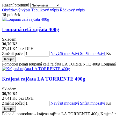
Řazení produktů
Obrázkový výpis
Tabulkový výpis
Řádkový výpis
18
položek
Loupaná celá rajčata 400g
Skladem
30,70 Kč
27,41 Kč bez DPH
Změnit počet
Navýšit množství
Snížit množství
Ks
Koupit
Pomodori pelati loupaná celá rajčata LA TORRENTE 400g Loupaná cel
Krájená rajčata LA TORRENTE 400g
Skladem
30,70 Kč
27,41 Kč bez DPH
Změnit počet
Navýšit množství
Snížit množství
Ks
Koupit
Polpa di pomodoro - krájená rajčata LA TORRENTE 400g Krájená rajč