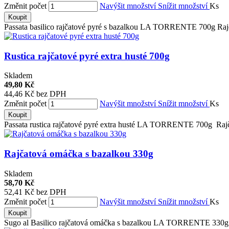
Změnit počet
Navýšit množství
Snížit množství
Ks
Koupit
Passata basilico rajčatové pyré s bazalkou LA TORRENTE 700g Rajča
Rustica rajčatové pyré extra husté 700g
Skladem
49,80 Kč
44,46 Kč bez DPH
Změnit počet
Navýšit množství
Snížit množství
Ks
Koupit
Passata rustica rajčatové pyré extra husté LA TORRENTE 700g Rajč
Rajčatová omáčka s bazalkou 330g
Skladem
58,70 Kč
52,41 Kč bez DPH
Změnit počet
Navýšit množství
Snížit množství
Ks
Koupit
Sugo al Basilico rajčatová omáčka s bazalkou LA TORRENTE 330g R