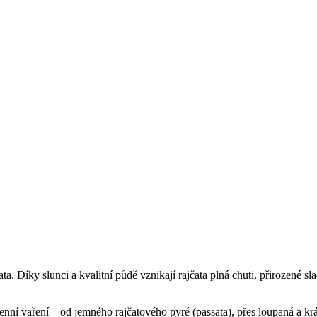
a. Díky slunci a kvalitní půdě vznikají rajčata plná chuti, přirozené sla
ní vaření – od jemného rajčatového pyré (passata), přes loupaná a kráj