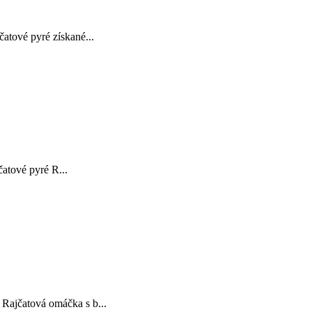
tové pyré získané...
atové pyré R...
ajčatová omáčka s b...