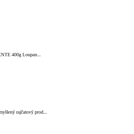
RRENTE 400g Loupan...
šlený rajčatový prod...