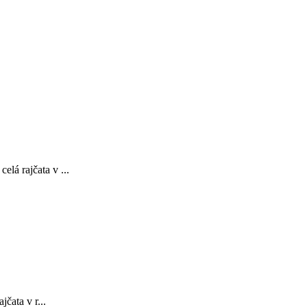
á rajčata v ...
ata v r...