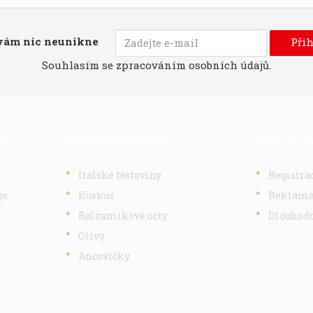
vám nic neunikne
Přih
Souhlasím se
zpracováním osobních údajů
.
TE
NEJPRODÁVANĚJŠÍ
INFO O S
Italské těstoviny
Registra
je
Kuskus
Reklamac
Balzamikové octy
Dlouhodo
Olivy
Ančovičky