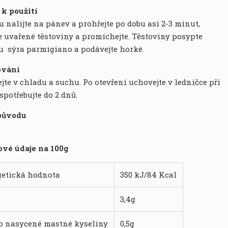
k použití
u
nalijte
na pánev
a
prohřejte po dobu asi 2-3 minut
,
e
uvařené
těstoviny
a promíchejte. Těstoviny posypte
u
sýra parmigiano
a
podávejte
horké.
ování
te v chladu a suchu. Po otevření uchovejte v ledničce při
spotřebujte do 2 dnů.
původu
vé údaje na 100g
getická hodnota
350 kJ/84 Kcal
3,4g
o nasycené mastné kyseliny
0,5g