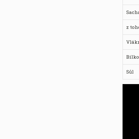
Sach
z toh
Vlák
Bílk
Sůl