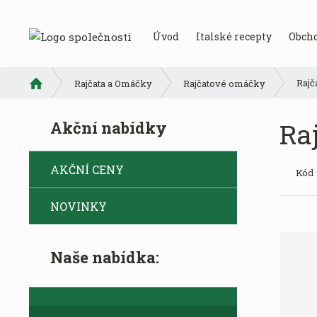
Úvod
Italské recepty
Obch
Ú
Rajč
Rajčata a Omáčky
Rajčatové omáčky
v
o
Ra
Akční nabídky
d
n
í
AKČNÍ CENY
Kód
s
t
NOVINKY
r
a
n
a
Naše nabídka: