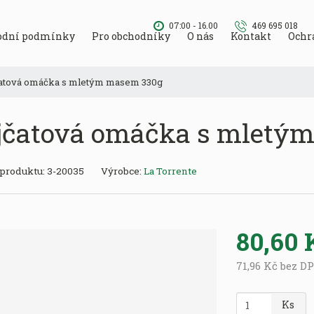
07:00 - 16.00
469 695 018
odní podmínky
Pro obchodníky
O nás
Kontakt
Ochr
atová omáčka s mletým masem 330g
jčatová omáčka s mletý
K
 produktu:
3-20035
Výrobce:
La Torrente
ó
d
v
ý
80,60 
r
o
71,96 Kč bez D
b
c
Z
Ks
e