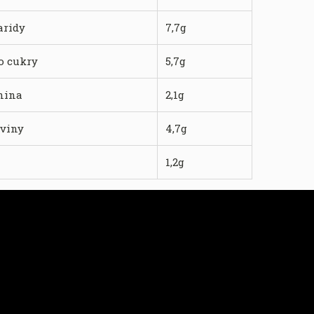
aridy
7,7g
o cukry
5,7g
nina
2,1g
oviny
4,7g
1,2g