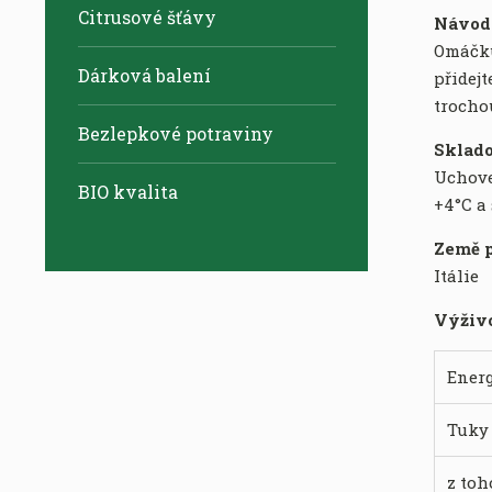
Citrusové šťávy
Návod 
O
máčk
Dárková balení
přidejt
trocho
Bezlepkové potraviny
Sklad
Uchovej
BIO kvalita
+4°C a 
Země 
Itálie
Výživo
Ener
Tuky
z toh