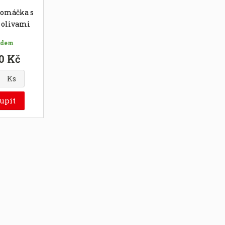
 omáčka s
 olivami
0g
adem
0 Kč
Ks
upit