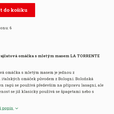
t do košíku
tonu:
6
 rajčatová omáčka s mletým masem LA TORRENTE
ová omáčka s mletým masem je jednou z
ch italských omáček původem z Bologni. Boloňská
n ragú se používá především na přípravu lasagní, ale
enost se již klasicky používá se špagetami nebo s
í popis