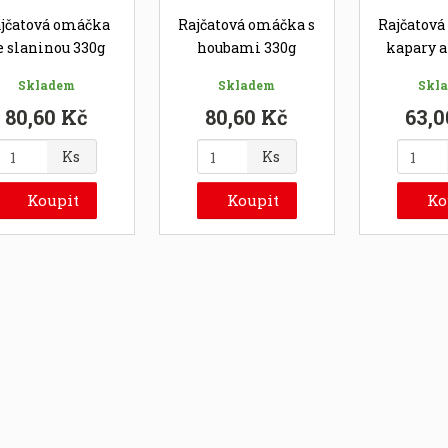
jčatová omáčka
Rajčatová omáčka s
Rajčatová
e slaninou 330g
houbami 330g
kapary a
33
Skladem
Skladem
Skl
80,60 Kč
80,60 Kč
63,0
Z
Z
Z
Ks
Ks
m
m
m
ě
ě
ě
Koupit
Koupit
Ko
n
n
n
i
i
t
t
p
p
p
o
o
o
č
č
č
e
e
e
t
t