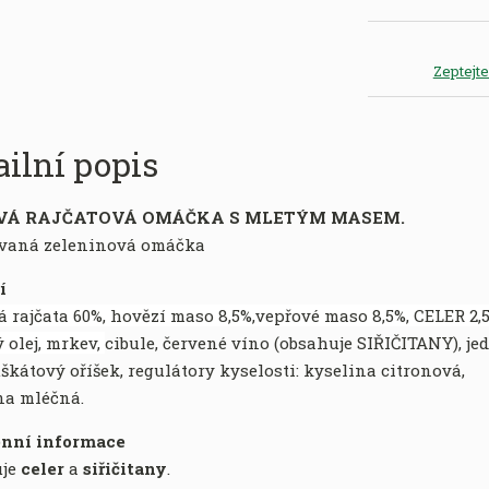
Zeptejt
ailní popis
VÁ RAJČATOVÁ OMÁČKA S MLETÝM MASEM.
ovaná zeleninová omáčka
í
á rajčata 60%, hovězí maso 8,5%,
vepřové maso 8,5%, CELER 2,5
 olej, mrkev,
cibule, červené víno (obsahuje SIŘIČITANY), jed
kátový oříšek, regulátory kyselosti: kyselina citronová,
na mléčná.
nní informace
uje
celer
a
siřičitany
.