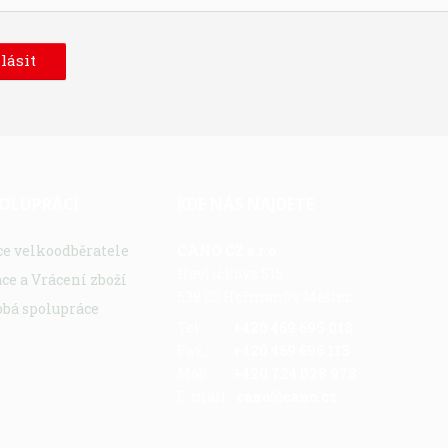
lásit
POLUPRÁCI
KDE NÁS NAJDETE
ce velkoodběratele
CANO CZ s.r.o.
Havlíčkova 516
e a Vrácení zboží
538 03 Heřmanův Městec
bá spolupráce
Tel.:
+420 469 695 018
Fax.:
+420 469 696 113
Mob.:
+420 724 028 978
E-mail:
cano@cano.cz