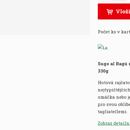
m
:
ě
Vloži
8
n
0
i
0
t
0
Počet ks v kar
p
2
o
8
č
2
e
0
t
0
Sugo al Ragú
1
330g
3
8
Hotová rajčat
4
nejtypičtějčí
omáčka nebo je
pro svou oblíb
tagliatellemi.
Zobraz detailn