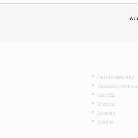
Ať 
MOŽNOSTI PLATBY
NEJČASTĚJI HLEDÁ
Italské těstoviny
DOPRAVNÍ SPOLEČNOSTI
Italské olivové ole
Gnocchi
Grissini
Lasagne
Vlastní doprava
Kuskus