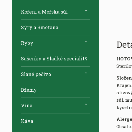
Koření a Mořská sůl
Sýry a Smetana
Det
Ryby
Sušenky a Sladké speciality
HOTO
Steril
Slané pečivo
Složen
K
rájen
Džemy
olivový
sůl,
muš
Vína
kyseli
Alerge
Káva
Obsah