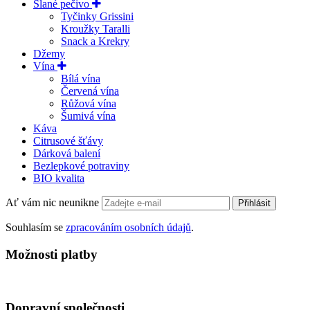
Slané pečivo
Tyčinky Grissini
Kroužky Taralli
Snack a Krekry
Džemy
Vína
Bílá vína
Červená vína
Růžová vína
Šumivá vína
Káva
Citrusové šťávy
Dárková balení
Bezlepkové potraviny
BIO kvalita
Ať vám nic neunikne
Přihlásit
Souhlasím se
zpracováním osobních údajů
.
Možnosti platby
Dopravní společnosti