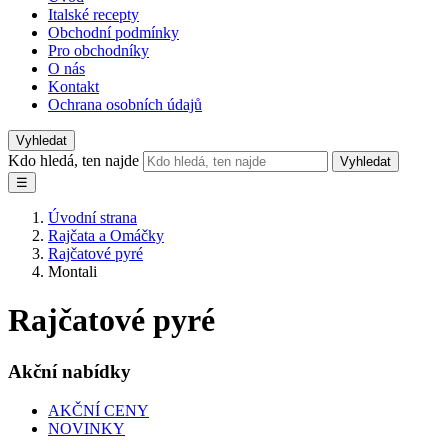
Italské recepty
Obchodní podmínky
Pro obchodníky
O nás
Kontakt
Ochrana osobních údajů
Vyhledat
Kdo hledá, ten najde
Vyhledat
☰
Úvodní strana
Rajčata a Omáčky
Rajčatové pyré
Montali
Rajčatové pyré
Akční nabídky
AKČNÍ CENY
NOVINKY