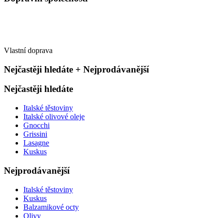
Vlastní doprava
Nejčastěji hledáte + Nejprodávanější
Nejčastěji hledáte
Italské těstoviny
Italské olivové oleje
Gnocchi
Grissini
Lasagne
Kuskus
Nejprodávanější
Italské těstoviny
Kuskus
Balzamikové octy
Olivy