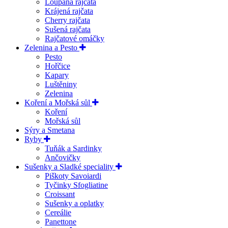
Loupaná rajčata
Krájená rajčata
Cherry rajčata
Sušená rajčata
Rajčatové omáčky
Zelenina a Pesto
Pesto
Hořčice
Kapary
Luštěniny
Zelenina
Koření a Mořská sůl
Koření
Mořská sůl
Sýry a Smetana
Ryby
Tuňák a Sardinky
Ančovičky
Sušenky a Sladké speciality
Piškoty Savoiardi
Tyčinky Sfogliatine
Croissant
Sušenky a oplatky
Cereálie
Panettone