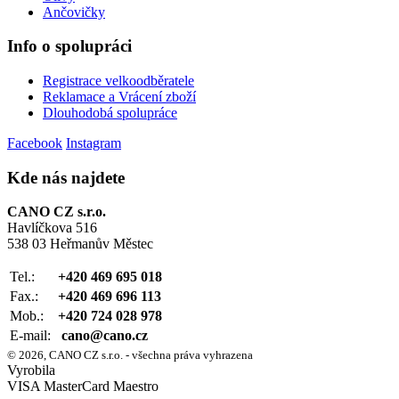
Ančovičky
Info o spolupráci
Registrace velkoodběratele
Reklamace a Vrácení zboží
Dlouhodobá spolupráce
Facebook
Instagram
Kde nás najdete
CANO CZ s.r.o.
Havlíčkova 516
538 03 Heřmanův Městec
Tel.:
+420 469 695 018
Fax.:
+420 469 696 113
Mob.:
+420 724 028 978
E-mail:
cano@cano.cz
© 2026, CANO CZ s.r.o. - všechna práva vyhrazena
Vyrobila
VISA
MasterCard
Maestro