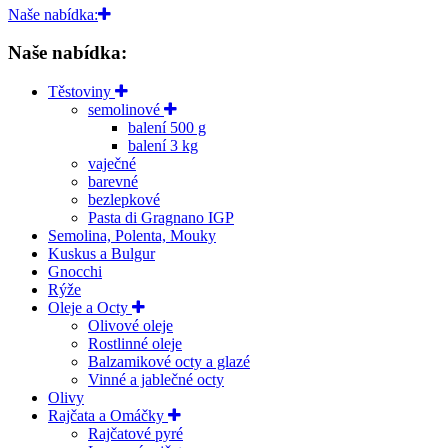
Naše nabídka:
Naše nabídka:
Těstoviny
semolinové
balení 500 g
balení 3 kg
vaječné
barevné
bezlepkové
Pasta di Gragnano IGP
Semolina, Polenta, Mouky
Kuskus a Bulgur
Gnocchi
Rýže
Oleje a Octy
Olivové oleje
Rostlinné oleje
Balzamikové octy a glazé
Vinné a jablečné octy
Olivy
Rajčata a Omáčky
Rajčatové pyré