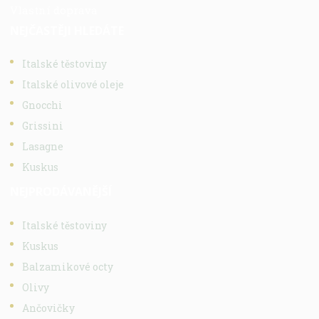
Vlastní doprava
NEJČASTĚJI HLEDÁTE
Italské těstoviny
Italské olivové oleje
Gnocchi
Grissini
Lasagne
Kuskus
NEJPRODÁVANĚJŠÍ
Italské těstoviny
Kuskus
Balzamikové octy
Olivy
Ančovičky