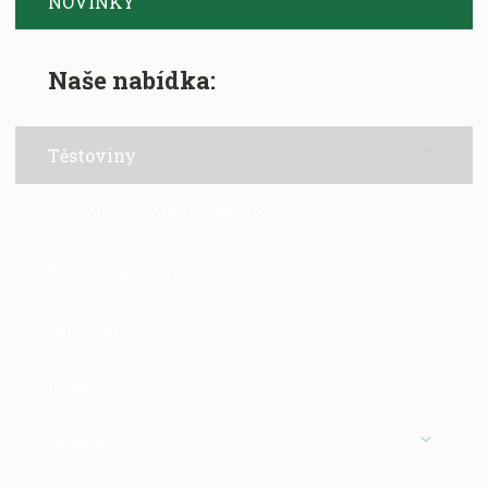
NOVINKY
Naše nabídka:
Těstoviny
Semolina, Polenta, Mouky
Kuskus a Bulgur
Gnocchi
Rýže
Oleje a Octy