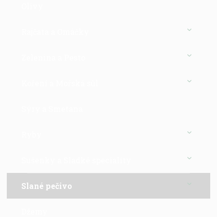
Olivy
Rajčata a Omáčky
Zelenina a Pesto
Koření a Mořská sůl
Sýry a Smetana
Ryby
Sušenky a Sladké speciality
Slané pečivo
Džemy