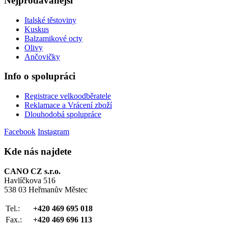
Nejprodávanější
Italské těstoviny
Kuskus
Balzamikové octy
Olivy
Ančovičky
Info o spolupráci
Registrace velkoodběratele
Reklamace a Vrácení zboží
Dlouhodobá spolupráce
Facebook
Instagram
Kde nás najdete
CANO CZ s.r.o.
Havlíčkova 516
538 03 Heřmanův Městec
Tel.:
+420 469 695 018
Fax.:
+420 469 696 113