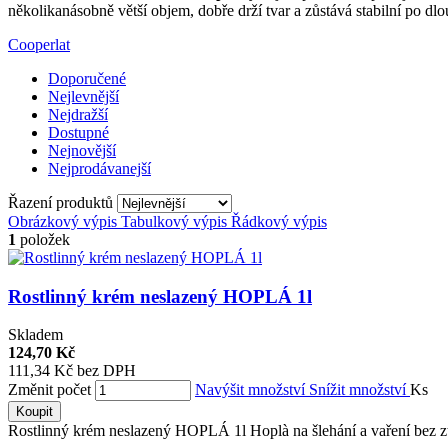
několikanásobně větší objem, dobře drží tvar a zůstává stabilní po dl
Cooperlat
Doporučené
Nejlevnější
Nejdražší
Dostupné
Nejnovější
Nejprodávanejší
Řazení produktů
Obrázkový výpis
Tabulkový výpis
Řádkový výpis
1
položek
Rostlinný krém neslazený HOPLÁ 1l
Skladem
124,70 Kč
111,34 Kč bez DPH
Změnit počet
Navýšit množství
Snížit množství
Ks
Koupit
Rostlinný krém neslazený HOPLÁ 1l Hoplà na šlehání a vaření bez zt