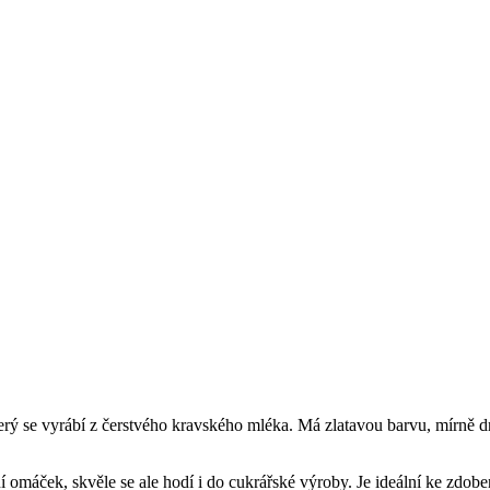
terý se vyrábí z čerstvého kravského mléka. Má zlatavou barvu, mírně dr
 omáček, skvěle se ale hodí i do cukrářské výroby. Je ideální ke zdob