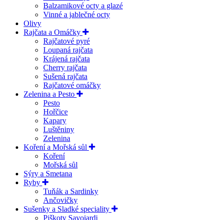
Balzamikové octy a glazé
Vinné a jablečné octy
Olivy
Rajčata a Omáčky
Rajčatové pyré
Loupaná rajčata
Krájená rajčata
Cherry rajčata
Sušená rajčata
Rajčatové omáčky
Zelenina a Pesto
Pesto
Hořčice
Kapary
Luštěniny
Zelenina
Koření a Mořská sůl
Koření
Mořská sůl
Sýry a Smetana
Ryby
Tuňák a Sardinky
Ančovičky
Sušenky a Sladké speciality
Piškoty Savoiardi