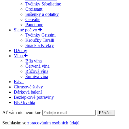
Tyčinky Sfogliatine
Croissant
Sušenky a oplatky
Cereálie
Panettone
Slané pečivo
Tyčinky Grissini
Kroužky Taralli
Snack a Krekry
Džemy
Vína
Bílá vína
Červená vína
Růžová vína
Šumivá vína
Káva
Citrusové šťávy
Dárková balení
Bezlepkové potraviny
BIO kvalita
Ať vám nic neunikne
Přihlásit
Souhlasím se
zpracováním osobních údajů
.