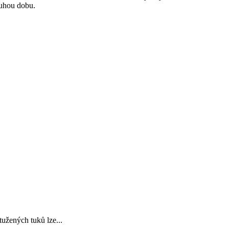
ouhou dobu.
užených tuků lze...