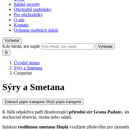
Italské recepty
Obchodní podmínky
Pro obchodníky
O nás
Kontakt
Ochrana osobních údajů
Vyhledat
Kdo hledá, ten najde
Vyhledat
☰
Úvodní strana
Sýry a Smetana
Cooperlat
Sýry a Smetana
Zobrazit popis kategorie
Skrýt popis kategorie
K Itálii odjakživa patří dlouhozrající
přírodní sýr Grana Padan
o, k
dochucení těstovin, risotta nebo salátů.
Italskou
rostlinnou smetanu Hoplá
využijete především pro zjemnění