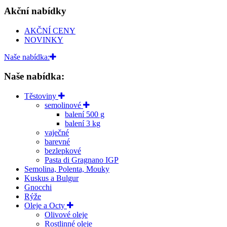
Akční nabídky
AKČNÍ CENY
NOVINKY
Naše nabídka:
Naše nabídka:
Těstoviny
semolinové
balení 500 g
balení 3 kg
vaječné
barevné
bezlepkové
Pasta di Gragnano IGP
Semolina, Polenta, Mouky
Kuskus a Bulgur
Gnocchi
Rýže
Oleje a Octy
Olivové oleje
Rostlinné oleje