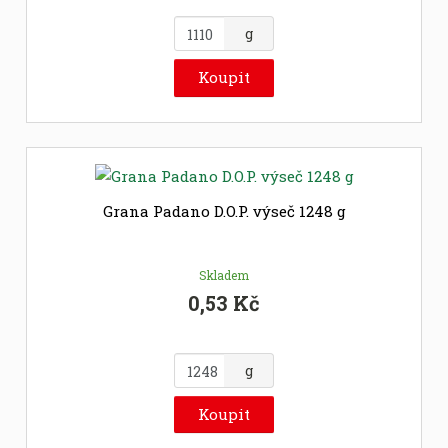
Z
g
m
ě
Koupit
n
i
t
p
o
č
Grana Padano D.O.P. výseč 1248 g
e
t
Skladem
0,53 Kč
Z
g
m
ě
Koupit
n