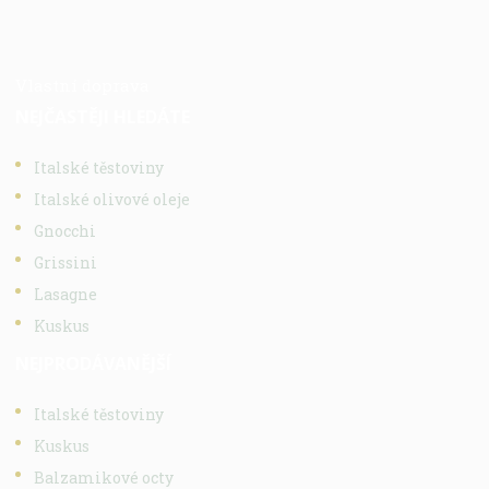
Vlastní doprava
NEJČASTĚJI HLEDÁTE
Italské těstoviny
Italské olivové oleje
Gnocchi
Grissini
Lasagne
Kuskus
NEJPRODÁVANĚJŠÍ
Italské těstoviny
Kuskus
Balzamikové octy