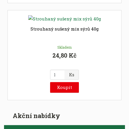
i
t
p
o
č
Strouhaný sušený mix sýrů 40g
e
t
Skladem
24,80 Kč
Z
Ks
m
ě
Koupit
n
i
t
p
Akční nabídky
o
č