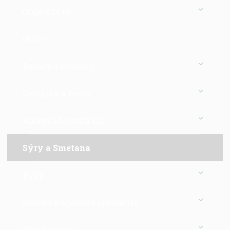
Oleje a Octy
Olivy
Rajčata a Omáčky
Zelenina a Pesto
Koření a Mořská sůl
Sýry a Smetana
Ryby
Sušenky a Sladké speciality
Slané pečivo