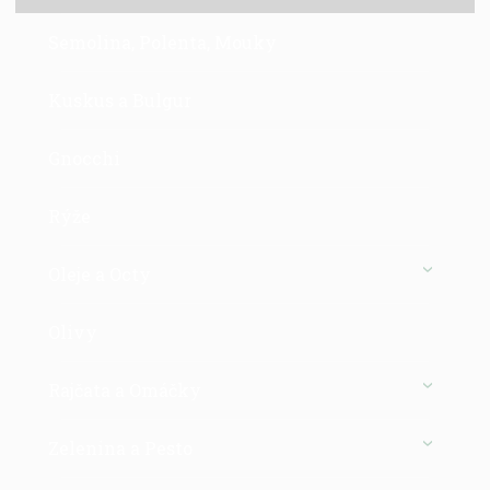
Semolina, Polenta, Mouky
Kuskus a Bulgur
Gnocchi
Rýže
Oleje a Octy
Olivy
Rajčata a Omáčky
Zelenina a Pesto