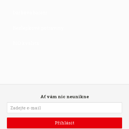
Dárková balení
Bezlepkové potraviny
BIO kvalita
Ať vám nic neunikne
Přihlásit