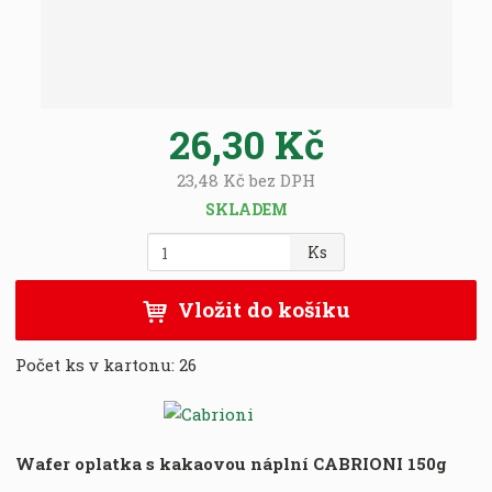
:
8
0
0
0
26,30 Kč
1
5
23,48 Kč bez DPH
5
0
SKLADEM
6
Z
Ks
1
m
9
ě
0
Vložit do košíku
n
3
i
Počet ks v kartonu:
26
t
p
o
č
e
Wafer oplatka s kakaovou náplní CABRIONI 150g
t