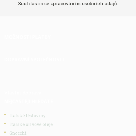
Souhlasím se
zpracováním osobních údajů
.
MOŽNOSTI PLATBY
DOPRAVNÍ SPOLEČNOSTI
Vlastní doprava
NEJČASTĚJI HLEDÁTE
Italské těstoviny
Italské olivové oleje
Gnocchi