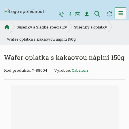
☰
V
y
Ú
h
Sušenky a Sladké speciality
Sušenky a oplatky
v
l
o
Wafer oplatka s kakaovou náplní 150g
e
d
d
n
Wafer oplatka s kakaovou náplní 150g
a
í
t
s
K
Kód produktu:
7-88004
Výrobce:
Cabrioni
t
ó
r
d
a
v
n
ý
a
r
o
b
c
e