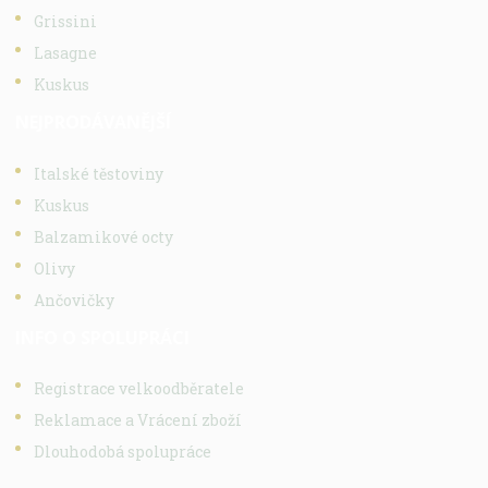
Grissini
Lasagne
Kuskus
NEJPRODÁVANĚJŠÍ
Italské těstoviny
Kuskus
Balzamikové octy
Olivy
Ančovičky
INFO O SPOLUPRÁCI
Registrace velkoodběratele
Reklamace a Vrácení zboží
Dlouhodobá spolupráce