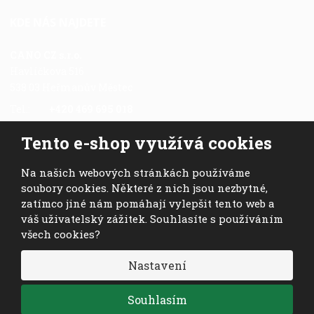
KDE NÁS NAJDETE
CANO CZ s.r.o.
Havlíčkova 516
538 03 Heřmanův Městec
Tel.:
+420 469 695 018
Fax.:
+420 469 696 113
Tento e-shop využívá cookies
Mob.:
+420 724 028 978
E-mail:
cano@cano.cz
Na našich webových stránkách používáme
soubory cookies. Některé z nich jsou nezbytné,
zatímco jiné nám pomáhají vylepšit tento web a
váš uživatelský zážitek. Souhlasíte s používáním
všech cookies?
© 2026, CANO CZ s.r.o. - všechna práva vyhrazena
Nastavení
VISA
MasterCard
Maestro
Souhlasím