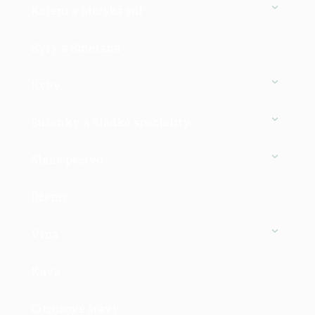
Koření a Mořská sůl
Sýry a Smetana
Ryby
Sušenky a Sladké speciality
Slané pečivo
Džemy
Vína
Káva
Citrusové šťávy