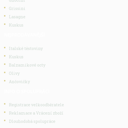
Gnocchi
Grissini
Lasagne
Kuskus
NEJPRODÁVANĚJŠÍ
Italské těstoviny
Kuskus
Balzamikové octy
Olivy
Ančovičky
INFO O SPOLUPRÁCI
Registrace velkoodběratele
Reklamace a Vrácení zboží
Dlouhodobá spolupráce