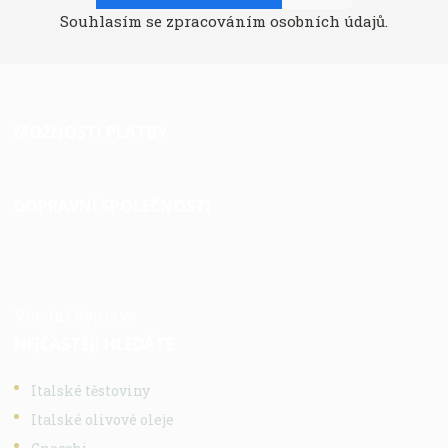
Souhlasím se
zpracováním osobních údajů
.
MOŽNOSTI PLATBY
DOPRAVNÍ SPOLEČNOSTI
Vlastní doprava
NEJČASTĚJI HLEDÁTE
Italské těstoviny
Italské olivové oleje