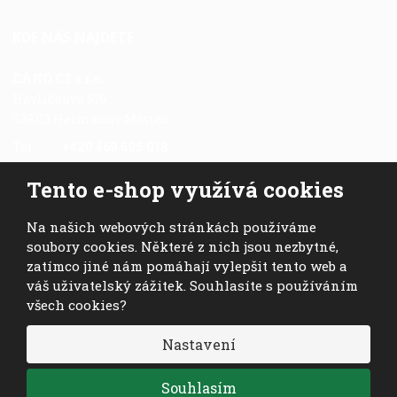
KDE NÁS NAJDETE
CANO CZ s.r.o.
Havlíčkova 516
538 03 Heřmanův Městec
Tel.:
+420 469 695 018
Fax.:
+420 469 696 113
Tento e-shop využívá cookies
Mob.:
+420 724 028 978
E-mail:
cano@cano.cz
Na našich webových stránkách používáme
soubory cookies. Některé z nich jsou nezbytné,
zatímco jiné nám pomáhají vylepšit tento web a
váš uživatelský zážitek. Souhlasíte s používáním
všech cookies?
© 2026, CANO CZ s.r.o. - všechna práva vyhrazena
Nastavení
VISA
MasterCard
Maestro
Souhlasím