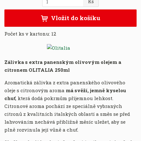
Ks
:
m
8
ě
Vložit do košíku
0
n
0
i
7
Počet ks v kartonu:
12
t
1
p
5
o
0
č
9
e
Zálivka s extra panenským olivovým olejem a
0
t
citronem
OLITALIA 250ml
4
5
Aromatická zálivka z extra panenského olivového
9
oleje s citronovým aroma
má svěží, jemně kyselou
4
chuť
, která dodá pokrmům příjemnou lehkost.
Citronové aroma pochází ze speciálně vybraných
citronů z kvalitních italských oblastí a směs se před
lahvováním nechává přibližně měsíc uležet, aby se
plně rozvinula její vůně a chuť.