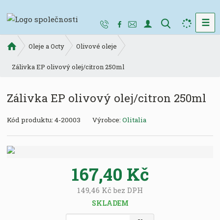
☰
V
y
Ú
h
Oleje a Octy
Olivové oleje
v
l
o
Zálivka EP olivový olej/citron 250ml
e
d
d
n
Zálivka EP olivový olej/citron 250ml
a
í
t
s
K
Kód produktu:
4-20003
Výrobce:
Olitalia
t
ó
r
d
a
v
n
ý
a
167,40 Kč
r
o
149,46 Kč bez DPH
b
SKLADEM
c
e
Z