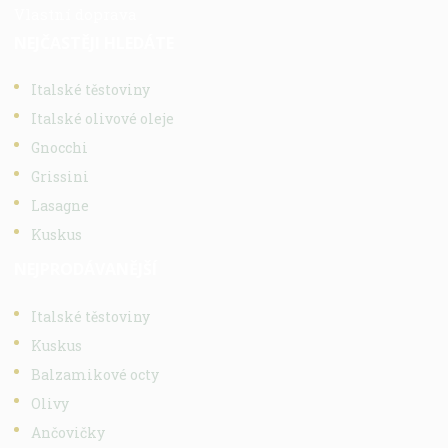
Vlastní doprava
NEJČASTĚJI HLEDÁTE
Italské těstoviny
Italské olivové oleje
Gnocchi
Grissini
Lasagne
Kuskus
NEJPRODÁVANĚJŠÍ
Italské těstoviny
Kuskus
Balzamikové octy
Olivy
Ančovičky