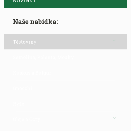
NOVINKY
Naše nabídka:
Těstoviny
Semolina, Polenta, Mouky
Kuskus a Bulgur
Gnocchi
Rýže
Oleje a Octy