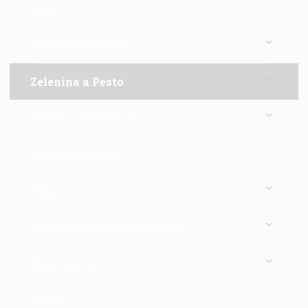
Olivy
Rajčata a Omáčky
Zelenina a Pesto
Koření a Mořská sůl
Sýry a Smetana
Ryby
Sušenky a Sladké speciality
Slané pečivo
Džemy