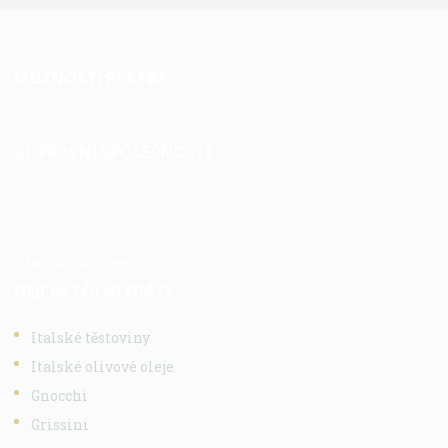
MOŽNOSTI PLATBY
DOPRAVNÍ SPOLEČNOSTI
Vlastní doprava
NEJČASTĚJI HLEDÁTE
Italské těstoviny
Italské olivové oleje
Gnocchi
Grissini