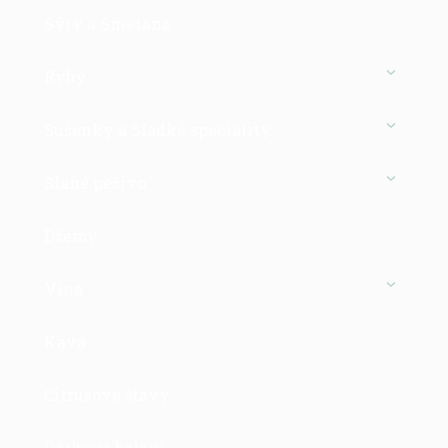
Sýry a Smetana
Ryby
Sušenky a Sladké speciality
Slané pečivo
Džemy
Vína
Káva
Citrusové šťávy
Dárková balení