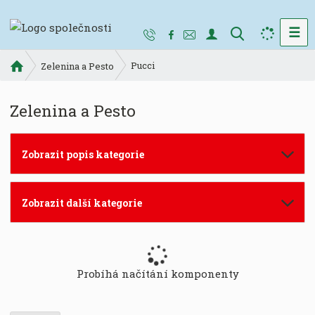
☰
V
y
Ú
Pucci
h
Zelenina a Pesto
v
l
o
e
Zelenina a Pesto
d
d
n
a
í
t
Zobrazit popis kategorie
s
t
r
Zobrazit další kategorie
a
n
a
Probíhá načítání komponenty