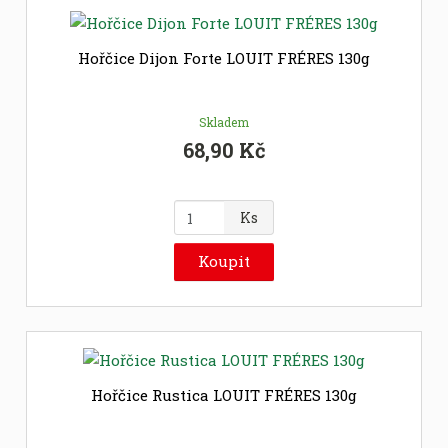
p
o
č
Hořčice Dijon Forte LOUIT FRÉRES 130g
e
t
Skladem
68,90 Kč
Z
Ks
m
ě
Koupit
n
i
t
p
o
č
Hořčice Rustica LOUIT FRÉRES 130g
e
t