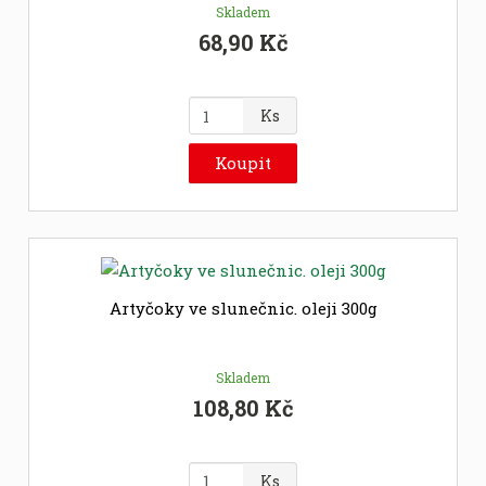
Skladem
68,90 Kč
Z
Ks
m
ě
Koupit
n
i
t
p
o
č
Artyčoky ve slunečnic. oleji 300g
e
t
Skladem
108,80 Kč
Z
Ks