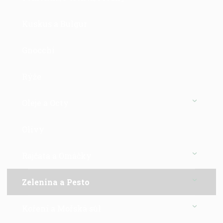
Kuskus a Bulgur
Gnocchi
Rýže
Oleje a Octy
Olivy
Rajčata a Omáčky
Zelenina a Pesto
Koření a Mořská sůl