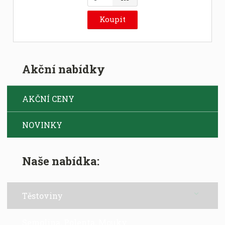
m
ě
Koupit
n
i
t
p
Akční nabídky
o
č
e
AKČNÍ CENY
t
NOVINKY
Naše nabídka:
Těstoviny
Semolina, Polenta, Mouky