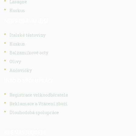
Lasagne
Kuskus
NEJPRODÁVANĚJŠÍ
Italské těstoviny
Kuskus
Balzamikové octy
Olivy
Ančovičky
INFO O SPOLUPRÁCI
Registrace velkoodběratele
Reklamace a Vrácení zboží
Dlouhodobá spolupráce
KDE NÁS NAJDETE