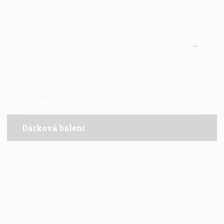
Džemy
Vína
Káva
Citrusové šťávy
Dárková balení
Bezlepkové potraviny
BIO kvalita