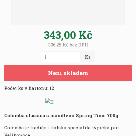
8
0
0
2
343,00 Kč
7
3
306,25 Kč bez DPH
4
0
Z
Ks
0
m
1
ě
Není skladem
2
n
4
i
9
Počet ks v kartonu:
12
t
p
o
č
e
Colomba classica s mandlemi Spring Time 700g
t
Colomba je tradiční italská specialita typická pro
Velikonoce.