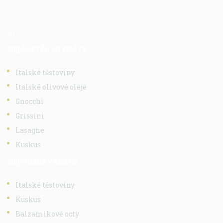
Vlastní doprava
NEJČASTĚJI HLEDÁTE
Italské těstoviny
Italské olivové oleje
Gnocchi
Grissini
Lasagne
Kuskus
NEJPRODÁVANĚJŠÍ
Italské těstoviny
Kuskus
Balzamikové octy