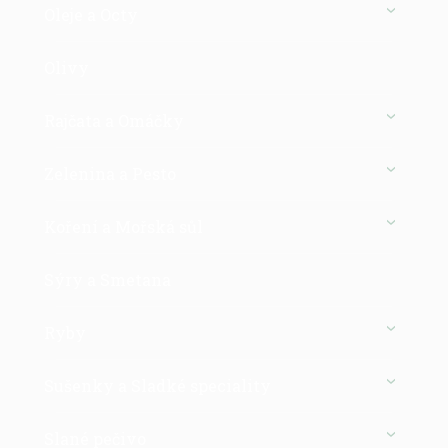
Oleje a Octy
Olivy
Rajčata a Omáčky
Zelenina a Pesto
Koření a Mořská sůl
Sýry a Smetana
Ryby
Sušenky a Sladké speciality
Slané pečivo