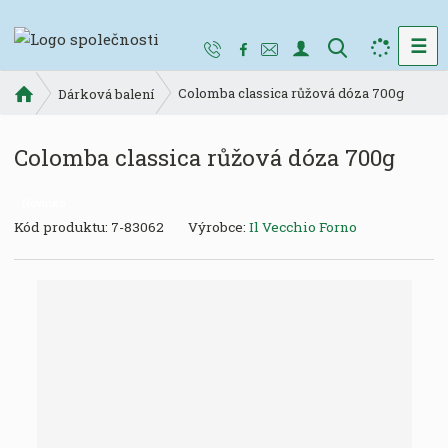
☰
V
y
Ú
Colomba classica růžová dóza 700g
h
Dárková balení
v
l
o
e
Colomba classica růžová dóza 700g
d
d
n
a
í
Novinka
t
s
K
Kód produktu:
7-83062
Výrobce:
Il Vecchio Forno
t
ó
r
d
a
v
n
ý
a
r
o
b
c
e
: