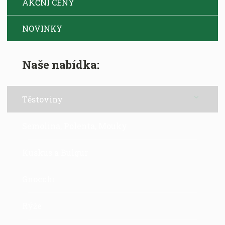
AKČNÍ CENY
NOVINKY
Naše nabídka:
Těstoviny
Semolina, Polenta, Mouky
Kuskus a Bulgur
Gnocchi
Rýže